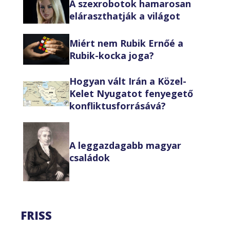
A szexrobotok hamarosan
eláraszthatják a világot
Miért nem Rubik Ernőé a
Rubik-kocka joga?
Hogyan vált Irán a Közel-
Kelet Nyugatot fenyegető
konfliktusforrásává?
A leggazdagabb magyar
családok
FRISS