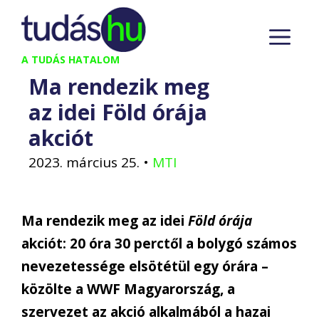
Kilépés
M
a
tartalomba
A TUDÁS HATALOM
Ma rendezik meg
az idei Föld órája
akciót
2023. március 25.
•
MTI
Ma rendezik meg az idei
Föld órája
akciót: 20 óra 30 perctől a bolygó számos
nevezetessége elsötétül egy órára –
közölte a WWF Magyarország, a
szervezet az akció alkalmából a hazai