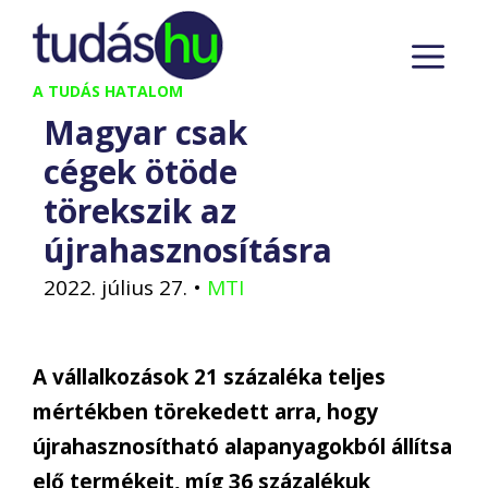
Kilépés
M
a
tartalomba
A TUDÁS HATALOM
Magyar csak
cégek ötöde
törekszik az
újrahasznosításra
2022. július 27.
•
MTI
A vállalkozások 21 százaléka teljes
mértékben törekedett arra, hogy
újrahasznosítható alapanyagokból állítsa
elő termékeit, míg 36 százalékuk