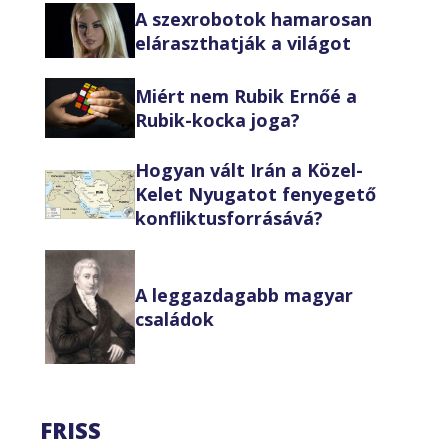
A szexrobotok hamarosan
eláraszthatják a világot
Miért nem Rubik Ernőé a
Rubik-kocka joga?
Hogyan vált Irán a Közel-
Kelet Nyugatot fenyegető
konfliktusforrásává?
A leggazdagabb magyar
családok
FRISS