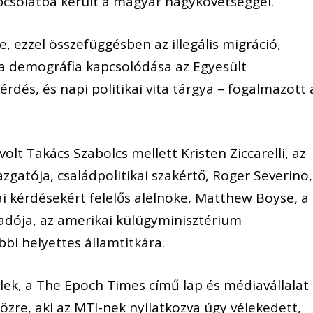
apcsolatba került a magyar nagykövetséggel.
, ezzel összefüggésben az illegális migráció,
a demográfia kapcsolódása az Egyesült
dés, és napi politikai vita tárgya – fogalmazott 
olt Takács Szabolcs mellett Kristen Ziccarelli, az
gazgatója, családpolitikai szakértő, Roger Severino,
i kérdésekért felelős alelnöke, Matthew Boyse, a
adója, az amerikai külügyminisztérium
bbi helyettes államtitkára.
lek, a The Epoch Times című lap és médiavállalat
zre, aki az MTI-nek nyilatkozva úgy vélekedett,