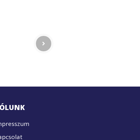
ÓLUNK
mpresszum
apcsolat