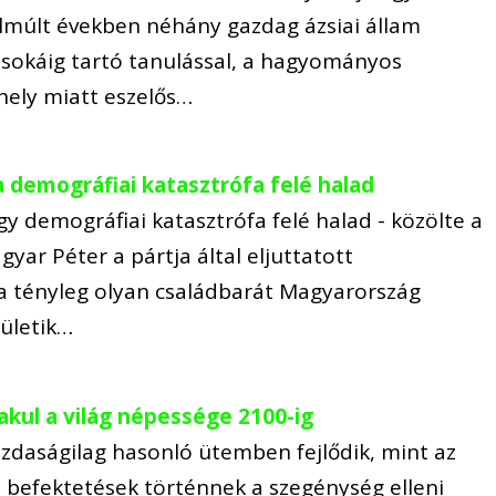
lmúlt években néhány gazdag ázsiai állam
 sokáig tartó tanulással, a hagyományos
hely miatt eszelős…
 demográfiai katasztrófa felé halad
y demográfiai katasztrófa felé halad - közölte a
gyar Péter a pártja által eljuttatott
a tényleg olyan családbarát Magyarország
zületik…
kul a világ népessége 2100-ig
gazdaságilag hasonló ütemben fejlődik, mint az
s befektetések történnek a szegénység elleni