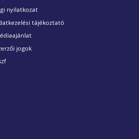
ogi nyilatkozat
datkezelési tájékoztató
édiaajánlat
zerzői jogok
szf