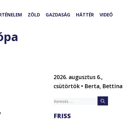
RTÉNELEM
ZÖLD
GAZDASÁG
HÁTTÉR
VIDEÓ
ópa
2026. augusztus 6.,
csütörtök • Berta, Bettina
Keresés:
b
FRISS
,