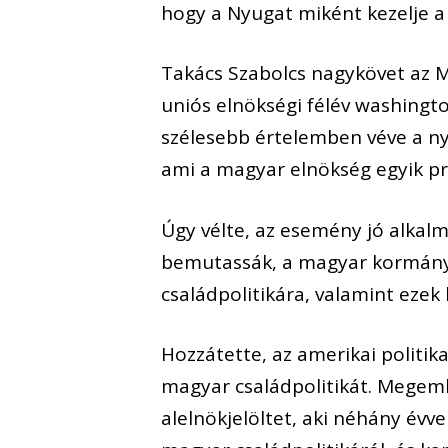
hogy a Nyugat miként kezelje a
Takács Szabolcs nagykövet az M
uniós elnökségi félév washingt
szélesebb értelemben véve a nyu
ami a magyar elnökség egyik pri
Úgy vélte, az esemény jó alkalm
bemutassák, a magyar kormány 
családpolitikára, valamint ezek
Hozzátette, az amerikai politik
magyar családpolitikát. Megemlí
alelnökjelöltet, aki néhány évv