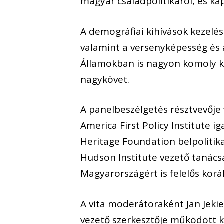
magyar családpolitikáról, és k
A demográfiai kihívások kezelése
valamint a versenyképesség és 
Államokban is nagyon komoly kér
nagykövet.
A panelbeszélgetés résztvevője v
America First Policy Institute i
Heritage Foundation belpolitika
Hudson Institute vezető tanács
Magyarországért is felelős korá
A vita moderátoraként Jan Jekie
vezető szerkesztője működött kö