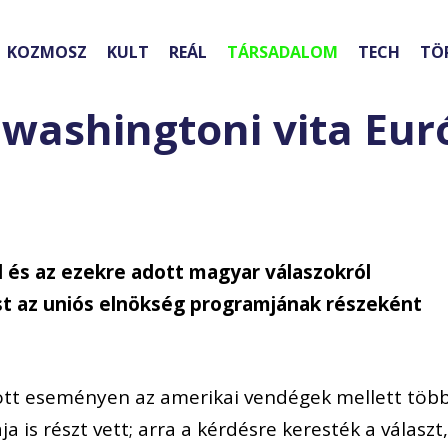
KOZMOSZ
KULT
REÁL
TÁRSADALOM
TECH
TÖ
washingtoni vita Eur
ól és az ezekre adott magyar válaszokról
t az uniós elnökség programjának részeként
tt eseményen az amerikai vendégek mellett töb
 is részt vett; arra a kérdésre keresték a választ