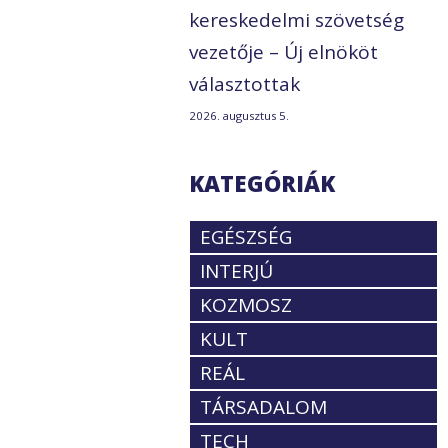
kereskedelmi szövetség
vezetője – Új elnököt
választottak
2026. augusztus 5.
KATEGÓRIÁK
EGÉSZSÉG
INTERJÚ
KOZMOSZ
KULT
REÁL
TÁRSADALOM
TECH