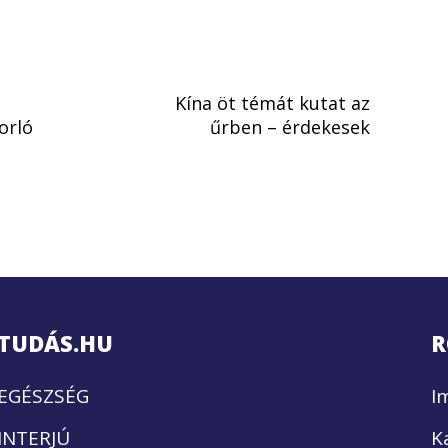
Kína öt témát kutat az
orló
űrben – érdekesek
TUDÁS.HU
R
EGÉSZSÉG
I
INTERJÚ
K