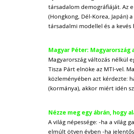
társadalom demográfiáját. Az e
(Hongkong, Dél-Korea, Japán) a
társadalmi modellel és a kevés 
Magyar Péter: Magyarország a
Magyarország változás nélkül eg
Tisza Párt elnöke az MTI-vel. Ma
közleményében azt kérdezte: h
(kormánya), akkor miért idén s
Nézze meg egy ábrán, hogy ala
A világ népessége: -ha a világ 
elmúlt ötven évben -ha jelentő