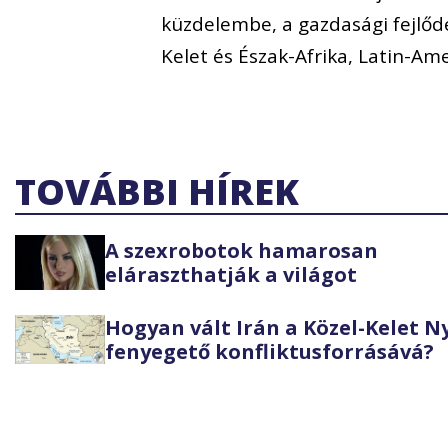
küzdelembe, a gazdasági fejlőd
Kelet és Észak-Afrika, Latin-Am
TOVÁBBI HÍREK
A szexrobotok hamarosan
eláraszthatják a világot
Hogyan vált Irán a Közel-Kelet 
fenyegető konfliktusforrásává?