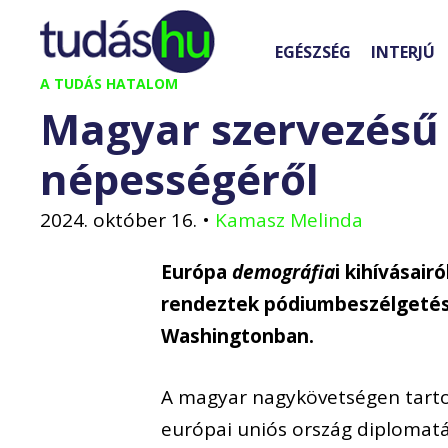
Kilépés
a
EGÉSZSÉG
INTERJÚ
tartalomba
A TUDÁS HATALOM
Magyar szervezésű 
népességéről
2024. október 16.
•
Kamasz Melinda
Európa
demográfia
i kihívásair
rendeztek pódiumbeszélgetés
Washingtonban.
A magyar nagykövetségen tarto
európai uniós ország diplomatája