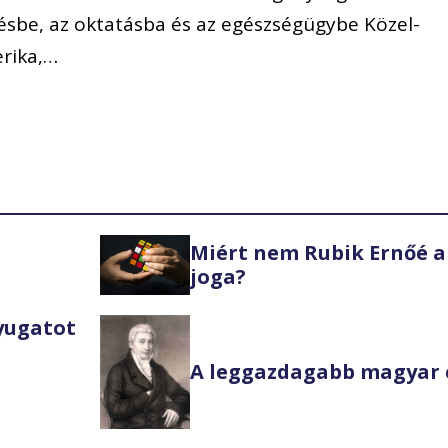
ésbe, az oktatásba és az egészségügybe Közel-
erika,…
Miért nem Rubik Ernőé a
joga?
Nyugatot
A leggazdagabb magyar 