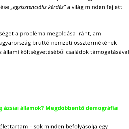
lése
„egzisztenciális kérdés”
a világ minden fejlett
tséget a probléma megoldása iránt, ami
gyarország bruttó nemzeti össztermékének
az állami költségvetéséből családok támogatásáva
g ázsiai államok? Megdöbbentő demográfiai
élettartam – sok minden befolyásolja egy