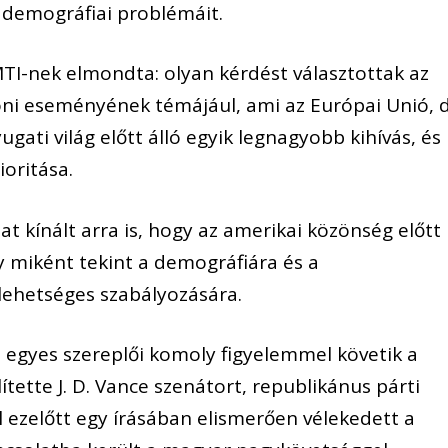
 demográfiai problémáit.
TI-nek elmondta: olyan kérdést választottak az
oni eseményének témájául, ami az Európai Unió, 
gati világ előtt álló egyik legnagyobb kihívás, és
oritása.
at kínált arra is, hogy az amerikai közönség előtt
miként tekint a demográfiára és a
 lehetséges szabályozására.
a egyes szereplői komoly figyelemmel követik a
tette J. D. Vance szenátort, republikánus párti
el ezelőtt egy írásában elismerően vélekedett a