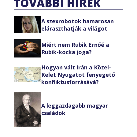
TOVÁBBI HÍREK
A szexrobotok hamarosan
eláraszthatják a világot
Miért nem Rubik Ernőé a
Rubik-kocka joga?
Hogyan vált Irán a Közel-
Kelet Nyugatot fenyegető
konfliktusforrásává?
A leggazdagabb magyar
családok