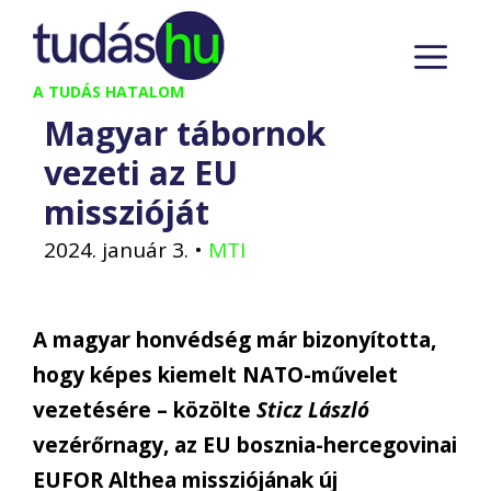
Kilépés
M
a
tartalomba
A TUDÁS HATALOM
Magyar tábornok
vezeti az EU
misszióját
2024. január 3.
•
MTI
A magyar honvédség már bizonyította,
hogy képes kiemelt NATO-művelet
vezetésére – közölte
Sticz László
vezérőrnagy, az EU bosznia-hercegovinai
EUFOR Althea missziójának új