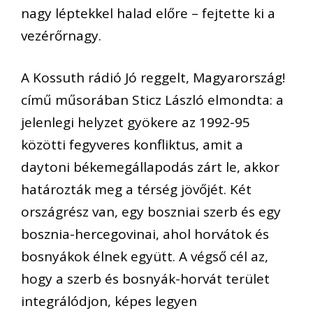
nagy léptekkel halad előre – fejtette ki a
vezérőrnagy.
A Kossuth rádió Jó reggelt, Magyarország!
című műsorában Sticz László elmondta: a
jelenlegi helyzet gyökere az 1992-95
közötti fegyveres konfliktus, amit a
daytoni békemegállapodás zárt le, akkor
határozták meg a térség jövőjét. Két
országrész van, egy boszniai szerb és egy
bosznia-hercegovinai, ahol horvátok és
bosnyákok élnek együtt. A végső cél az,
hogy a szerb és bosnyák-horvát terület
integrálódjon, képes legyen