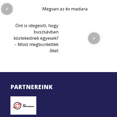
Megvan az év madara
Önt is idegesíti, hogy
buszsávban
közlekednek egyesek?
– Most megbüntették
őket
PARTNEREINK