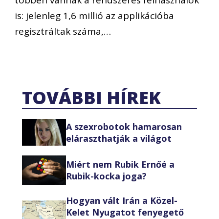
is: jelenleg 1,6 millió az applikációba
regisztráltak száma,…
TOVÁBBI HÍREK
A szexrobotok hamarosan
eláraszthatják a világot
Miért nem Rubik Ernőé a
Rubik-kocka joga?
Hogyan vált Irán a Közel-
Kelet Nyugatot fenyegető