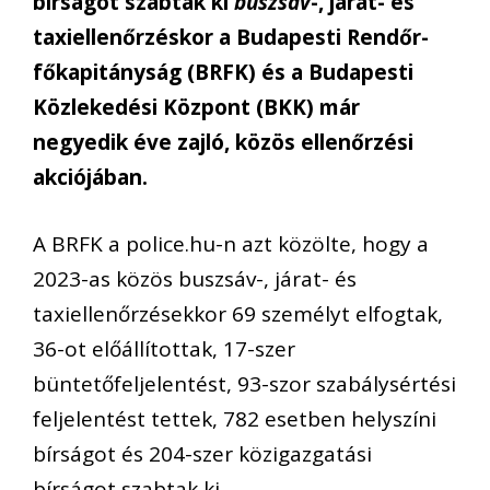
bírságot szabtak ki
buszsáv
-, járat- és
taxiellenőrzéskor a Budapesti Rendőr-
főkapitányság (BRFK) és a Budapesti
Közlekedési Központ (BKK) már
negyedik éve zajló, közös ellenőrzési
akciójában.
A BRFK a police.hu-n azt közölte, hogy a
2023-as közös buszsáv-, járat- és
taxiellenőrzésekkor 69 személyt elfogtak,
36-ot előállítottak, 17-szer
büntetőfeljelentést, 93-szor szabálysértési
feljelentést tettek, 782 esetben helyszíni
bírságot és 204-szer közigazgatási
bírságot szabtak ki.