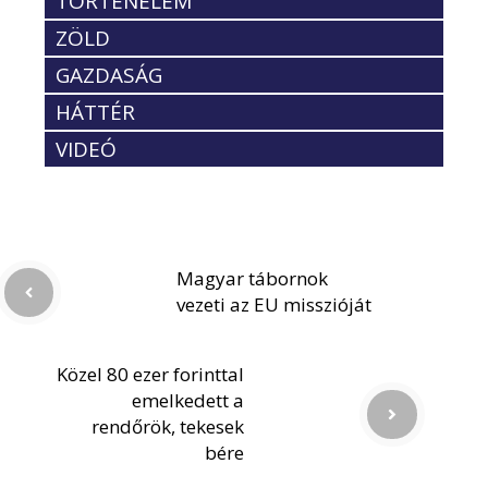
TÖRTÉNELEM
ZÖLD
GAZDASÁG
HÁTTÉR
VIDEÓ
Magyar tábornok
vezeti az EU misszióját
Közel 80 ezer forinttal
emelkedett a
rendőrök, tekesek
bére