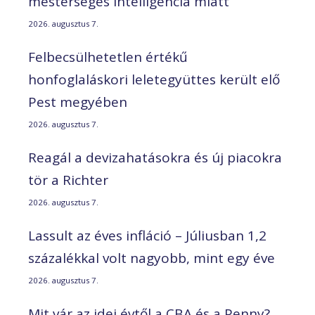
mesterséges intelligencia miatt
2026. augusztus 7.
Felbecsülhetetlen értékű
honfoglaláskori leletegyüttes került elő
Pest megyében
2026. augusztus 7.
Reagál a devizahatásokra és új piacokra
tör a Richter
2026. augusztus 7.
Lassult az éves infláció – Júliusban 1,2
százalékkal volt nagyobb, mint egy éve
2026. augusztus 7.
Mit vár az idei évtől a CBA és a Penny?