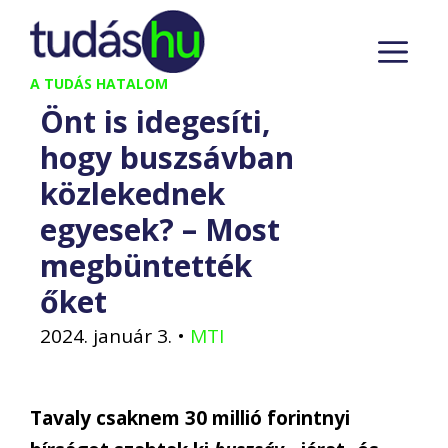
Kilépés
M
a
tartalomba
A TUDÁS HATALOM
Önt is idegesíti,
hogy buszsávban
közlekednek
egyesek? – Most
megbüntették
őket
2024. január 3.
•
MTI
Tavaly csaknem 30 millió forintnyi