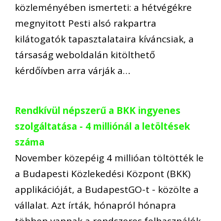
közleményében ismerteti: a hétvégékre
megnyitott Pesti alsó rakpartra
kilátogatók tapasztalataira kíváncsiak, a
társaság weboldalán kitölthető
kérdőívben arra várják a…
Rendkívül népszerű a BKK ingyenes
szolgáltatása - 4 milliónál a letöltések
száma
November közepéig 4 millióan töltötték le
a Budapesti Közlekedési Központ (BKK)
applikációját, a BudapestGO-t - közölte a
vállalat. Azt írták, hónapról hónapra
többen vannak a rendszeres felhasználók