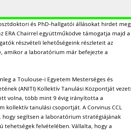
ztdoktori és PhD-hallgatói állásokat hirdet meg
 az ERA Chairrel együttműködve támogatja majd a
gatók részvételi lehetőségeink részleteit az
, amikor a laboratórium már befejezte a
lenleg a Toulouse-i Egyetem Mesterséges és
tének (ANITI) Kollektív Tanulási Központját vezeti
tt volna, több mint 9 évig irányította a
 kollektív tanulási csoportját. A Corvinus CCL
, hogy segítsen a laboratórium stratégiájának
ú tehetségek felvételében. Vállalta, hogy a