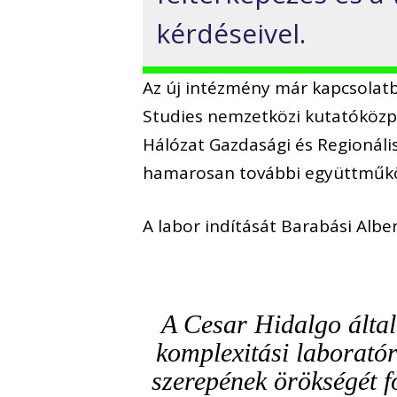
kérdéseivel.
Az új intézmény már kapcsolatb
Studies nemzetközi kutatóközpo
Hálózat Gazdasági és Regionál
hamarosan további együttműkö
A labor indítását Barabási Albe
A Cesar Hidalgo által
komplexitási laborató
szerepének örökségét f