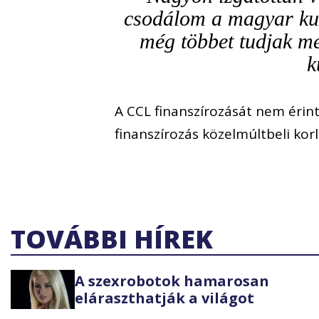
csodálom a magyar kuta
még többet tudjak m
k
A CCL finanszírozását nem érin
finanszírozás közelmúltbeli kor
TOVÁBBI HÍREK
A szexrobotok hamarosan
eláraszthatják a világot