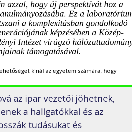
én azzal, hogy új perspektívát hoz a
tanulmányozásába. Ez a laboratóriu
átszani a komplexitásban gondolkodó
generációjának képzésében a Közép-
ényi Intézet virágzó hálózattudomány
jainak támogatásával.
 lehetőséget kínál az egyetem számára, hogy
ová az ipar vezetői jöhetnek,
nek a hallgatókkal és az
osszák tudásukat és