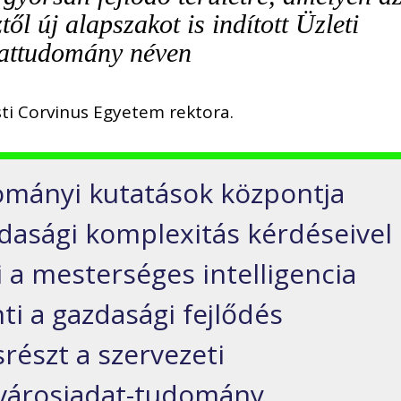
ől új alapszakot is indított Üzleti
attudomány néven
ti Corvinus Egyetem rektora.
ományi kutatások központja
zdasági komplexitás kérdéseivel
i a mesterséges intelligencia
nti a gazdasági fejlődés
észt a szervezeti
 városiadat-tudomány