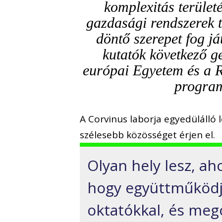
komplexitás terület
gazdasági rendszerek 
döntő szerepet fog j
kutatók következő 
európai Egyetem és a R
program
A Corvinus laborja egyedülálló
szélesebb közösséget érjen el.
Olyan hely lesz, ah
hogy együttműködje
oktatókkal, és meg