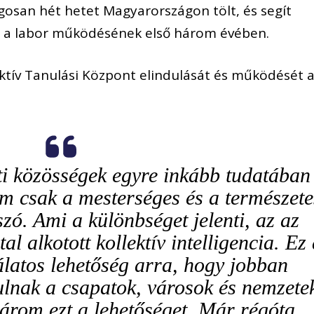
gosan hét hetet Magyarországon tölt, és segít
őt a labor működésének első három évében.
ektív Tanulási Központ elindulását és működését 
ti közösségek egyre inkább tudatában
m csak a mesterséges és a természete
szó. Ami a különbséget jelenti, az az
l alkotott kollektív intelligencia. Ez
latos lehetőség arra, hogy jobban
lnak a csapatok, városok és nemzete
árom ezt a lehetőséget. Már régóta