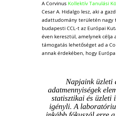
A Corvinus
Kollektív Tanulási K
Cesar A. Hidalgo lesz, aki a gaz
adattudomány területén nagy ta
budapesti CCL-t az Európai Kut
éven keresztül, amelynek célja 
támogatás lehetőséget ad a Cor
annak érdekében, hogy Európa v
Napjaink üzleti
adatmennyiségek elem
statisztikai és üzlet
igényli. A laboratór
inkább fókuszál erre a