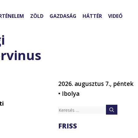
RTÉNELEM
ZÖLD
GAZDASÁG
HÁTTÉR
VIDEÓ
i
rvinus
2026. augusztus 7., péntek
• Ibolya
ti
Keresés:
FRISS