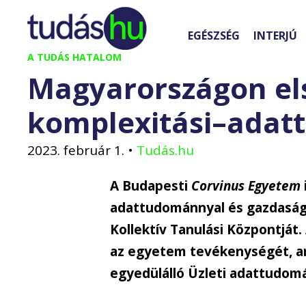
Kilépés
a
EGÉSZSÉG
INTERJÚ
tartalomba
A TUDÁS HATALOM
Magyarországon els
komplexitási–adatt
2023. február 1.
•
Tudás.hu
A Budapesti
Corvinus Egyetem
adattudománnyal és gazdasági
Kollektív Tanulási Központját
az egyetem tevékenységét, 
egyedülálló Üzleti adattudomá