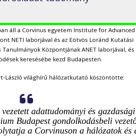
an áll a Corvinus egyetem Institute for Advanced
nt NETI laborjával és az Eötvös Loránd Kutatási
is Tanulmányok Központjának ANET laborjával, és
dések keresésébe kezd Budapesten.
rt-László világhírű hálózatkutató köszöntötte:
 vezetett adattudományi és gazdasági
rium Budapest gondolkodásbeli vezet
olytatja a Corvinuson a hálózatok és 