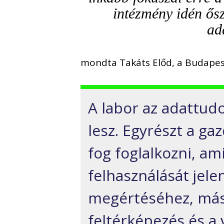
intézmény idén őszt
ad
mondta Takáts Előd, a Budapes
A labor az adattud
lesz. Egyrészt a ga
fog foglalkozni, am
felhasználását jele
megértéséhez, másr
feltérképezés és a