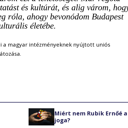
tást és kultúrát, és alig várom, hog
eg róla, ahogy bevonódom Budapest
ulturális életébe.
ti a magyar intézményeknek nyújtott uniós
látozása.
Miért nem Rubik Ernőé a
joga?