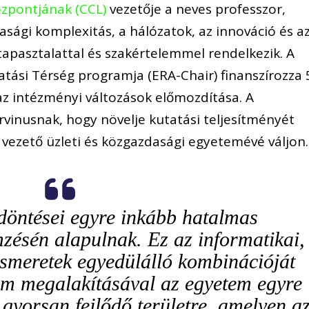
özpontjának (CCL)
vezetője a neves professzor,
dasági komplexitás, a hálózatok, az innováció és a
pasztalattal és szakértelemmel rendelkezik. A
atási Térség programja (ERA-Chair) finanszírozza 
az intézményi változások előmozdítása. A
vinusnak, hogy növelje kutatási teljesítményét
ezető üzleti és közgazdasági egyetemévé váljon.
 döntései egyre inkább hatalmas
zésén alapulnak. Ez az informatikai,
i ismeretek egyedülálló kombinációját
ium megalakításával az egyetem egyre
 gyorsan fejlődő területre, amelyen a