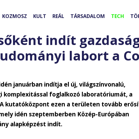
KOZMOSZ
KULT
REÁL
TÁRSADALOM
TECH
TÖ
őként indít gazdaság
udományi labort a Co
idén januárban indítja el új, világszínvonalú,
 komplexitással foglalkozó laboratóriumát, a
. A kutatóközpont ezen a területen tovább erősí
amely idén szeptemberben Közép-Európában
ny alapképzést indít.