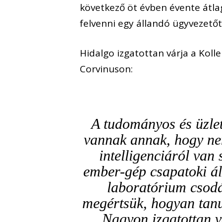
következő öt évben évente átla
felvenni egy állandó ügyvezet
Hidalgo izgatottan várja a Koll
Corvinuson:
A tudományos és üzle
vannak annak, hogy ne
intelligenciáról van 
ember-gép csapatoki álta
laboratórium csodá
megértsük, hogyan tanu
Nagyon izgatottan v