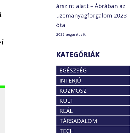
árszint alatt – Ábrában az
m
üzemanyagforgalom 2023
óta
2026. augusztus 6.
i
KATEGÓRIÁK
EGÉSZSÉG
INTERJÚ
KOZMOSZ
KULT
REÁL
TÁRSADALOM
TECH