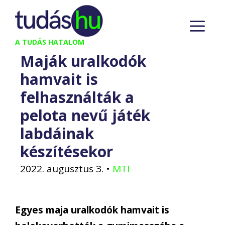
Kilépés
M
a
tartalomba
A TUDÁS HATALOM
Maják uralkodók
hamvait is
felhasználták a
pelota nevű játék
labdáinak
készítésekor
2022. augusztus 3.
•
MTI
Egyes maja uralkodók hamvait is