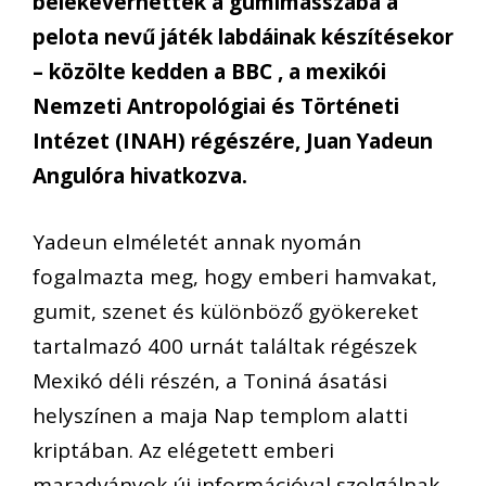
belekeverhették a gumimasszába a
pelota nevű játék labdáinak készítésekor
– közölte kedden a BBC , a mexikói
Nemzeti Antropológiai és Történeti
Intézet (INAH) régészére, Juan Yadeun
Angulóra hivatkozva.
Yadeun elméletét annak nyomán
fogalmazta meg, hogy emberi hamvakat,
gumit, szenet és különböző gyökereket
tartalmazó 400 urnát találtak régészek
Mexikó déli részén, a Toniná ásatási
helyszínen a maja Nap templom alatti
kriptában. Az elégetett emberi
maradványok új információval szolgálnak