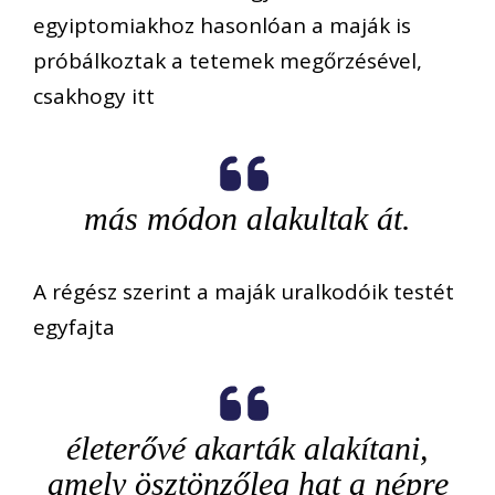
egyiptomiakhoz hasonlóan a maják is
próbálkoztak a tetemek megőrzésével,
csakhogy itt
más módon alakultak át.
A régész szerint a maják uralkodóik testét
egyfajta
életerővé akarták alakítani,
amely ösztönzőleg hat a népre