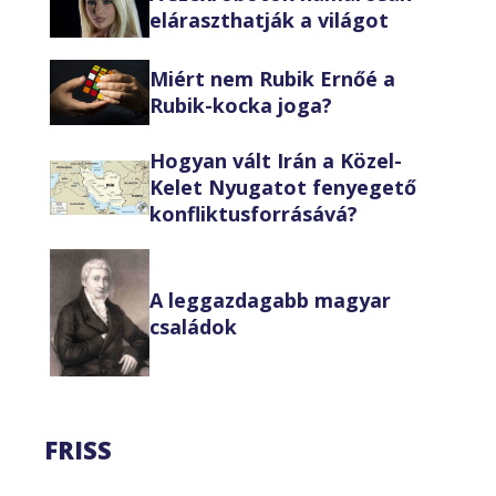
eláraszthatják a világot
Miért nem Rubik Ernőé a
Rubik-kocka joga?
Hogyan vált Irán a Közel-
Kelet Nyugatot fenyegető
konfliktusforrásává?
A leggazdagabb magyar
családok
FRISS