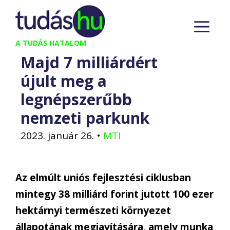
Kilépés
M
a
tartalomba
A TUDÁS HATALOM
Majd 7 milliárdért
újult meg a
legnépszerűbb
nemzeti parkunk
2023. január 26.
•
MTI
Az elmúlt uniós fejlesztési ciklusban
mintegy 38 milliárd forint jutott 100 ezer
hektárnyi természeti környezet
állapotának megjavítására, amely munka