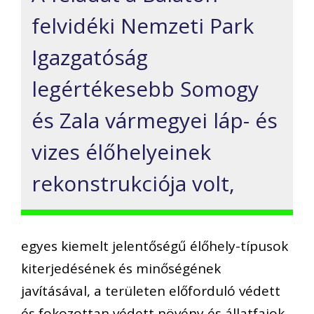
felvidéki Nemzeti Park
Igazgatóság
legértékesebb Somogy
és Zala vármegyei láp- és
vizes élőhelyeinek
rekonstrukciója volt,
egyes kiemelt jelentőségű élőhely-típusok
kiterjedésének és minőségének
javításával, a területen előforduló védett
és fokozottan védett növény és állatfajok