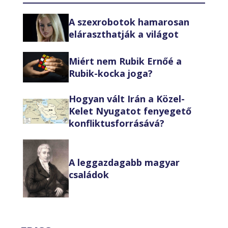
A szexrobotok hamarosan
eláraszthatják a világot
Miért nem Rubik Ernőé a
Rubik-kocka joga?
Hogyan vált Irán a Közel-
Kelet Nyugatot fenyegető
konfliktusforrásává?
A leggazdagabb magyar
családok