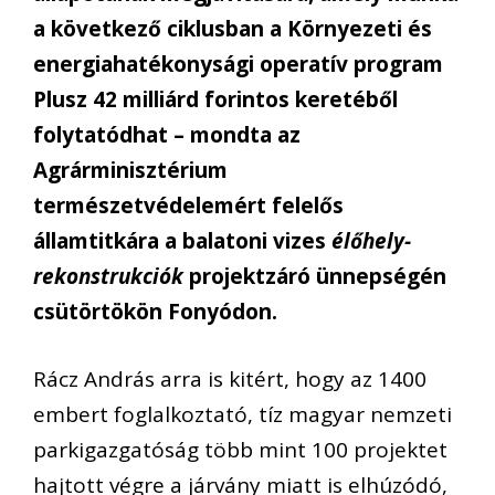
a következő ciklusban a Környezeti és
energiahatékonysági operatív program
Plusz 42 milliárd forintos keretéből
folytatódhat – mondta az
Agrárminisztérium
természetvédelemért felelős
államtitkára a balatoni vizes
élőhely-
rekonstrukciók
projektzáró ünnepségén
csütörtökön Fonyódon.
Rácz András arra is kitért, hogy az 1400
embert foglalkoztató, tíz magyar nemzeti
parkigazgatóság több mint 100 projektet
hajtott végre a járvány miatt is elhúzódó,