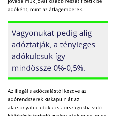
jövedelmük jóval kisebb részét fizetik be
adóként, mint az átlagemberek.
Vagyonukat pedig alig
adóztatják, a tényleges
adókulcsuk így
mindössze 0%-0,5%.
Az illegális adócsalástól kezdve az
adórendszerek kiskapuin át az
alacsonyabb adókulcsú országokba való
költözésig terjedő gyakorlatok mind-mind