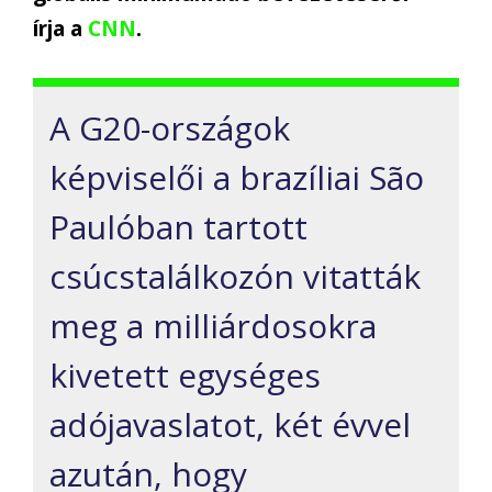
írja a
CNN
.
A G20-országok
képviselői a brazíliai São
Paulóban tartott
csúcstalálkozón vitatták
meg a milliárdosokra
kivetett egységes
adójavaslatot, két évvel
azután, hogy