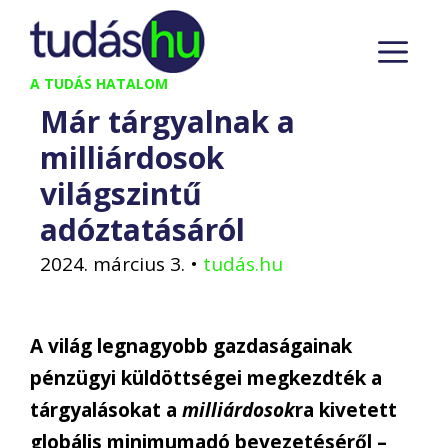
Kilépés
M
a
tartalomba
A TUDÁS HATALOM
Már tárgyalnak a
milliárdosok
világszintű
adóztatásáról
2024. március 3.
•
tudás.hu
A világ legnagyobb gazdaságainak
pénzügyi küldöttségei megkezdték a
tárgyalásokat a
milliárdosok
ra kivetett
globális minimumadó bevezetéséről –