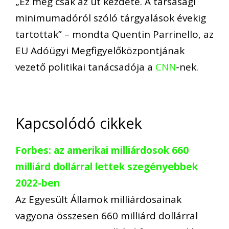
„Ez még csak az út kezdete. A társasági
minimumadóról szóló tárgyalások évekig
tartottak” – mondta Quentin Parrinello, az
EU Adóügyi Megfigyelőközpontjának
vezető politikai tanácsadója a
CNN
-nek.
Kapcsolódó cikkek
Forbes: az amerikai milliárdosok 660
milliárd dollárral lettek szegényebbek
2022-ben
Az Egyesült Államok milliárdosainak
vagyona összesen 660 milliárd dollárral