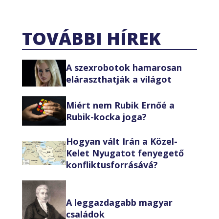
TOVÁBBI HÍREK
A szexrobotok hamarosan
eláraszthatják a világot
Miért nem Rubik Ernőé a
Rubik-kocka joga?
Hogyan vált Irán a Közel-
Kelet Nyugatot fenyegető
konfliktusforrásává?
A leggazdagabb magyar
családok