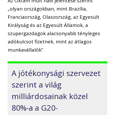
Az Oxfam múlt havi jelentése szerint
„olyan országokban, mint Brazília,
Franciaország, Olaszország, az Egyesült
Királyság és az Egyesült Államok, a
szupergazdagok alacsonyabb tényleges
adókulcsot fizetnek, mint az átlagos
munkavállalók”.
A jótékonysági szervezet
szerint a világ
milliárdosainak közel
80%-a a G20-