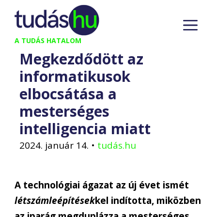
Kilépés
M
a
tartalomba
A TUDÁS HATALOM
Megkezdődött az
informatikusok
elbocsátása a
mesterséges
intelligencia miatt
2024. január 14.
•
tudás.hu
A technológiai ágazat az új évet ismét
létszámleépítések
kel indította, miközben
az iparág megduplázza a mesterséges