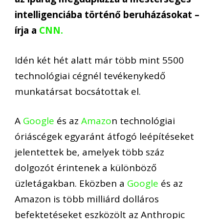
intelligenciába történő beruházásokat –
írja a
CNN.
Idén két hét alatt már több mint 5500
technológiai cégnél tevékenykedő
munkatársat bocsátottak el.
A
Google
és az
Amazo
n technológiai
óriáscégek egyaránt átfogó leépítéseket
jelentettek be, amelyek több száz
dolgozót érintenek a különböző
üzletágakban. Eközben a
Google
és az
Amazon is több milliárd dolláros
befektetéseket eszközölt az Anthropic