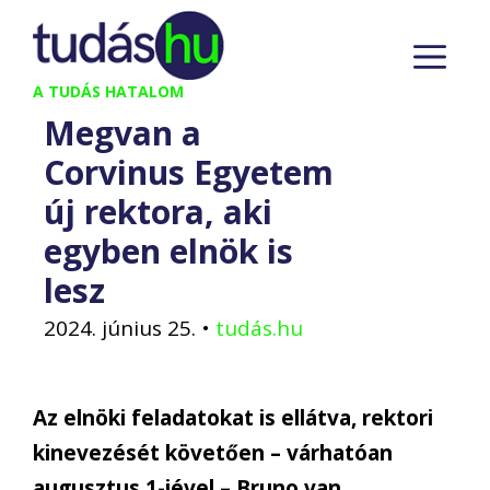
Kilépés
M
a
tartalomba
A TUDÁS HATALOM
Megvan a
Corvinus Egyetem
új rektora, aki
egyben elnök is
lesz
2024. június 25.
•
tudás.hu
Az elnöki feladatokat is ellátva, rektori
kinevezését követően – várhatóan
augusztus 1-jével – Bruno van