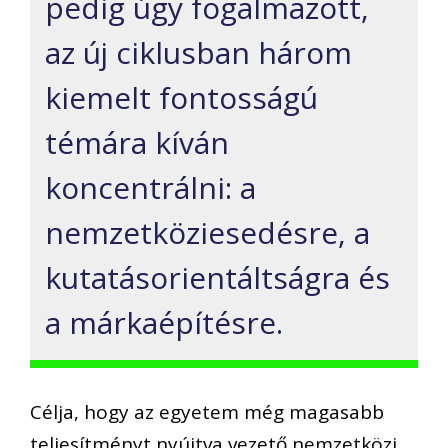
pedig úgy fogalmazott,
az új ciklusban három
kiemelt fontosságú
témára kíván
koncentrálni: a
nemzetköziesedésre, a
kutatásorientáltságra és
a márkaépítésre.
Célja, hogy az egyetem még magasabb
teljesítményt nyújtva vezető nemzetközi