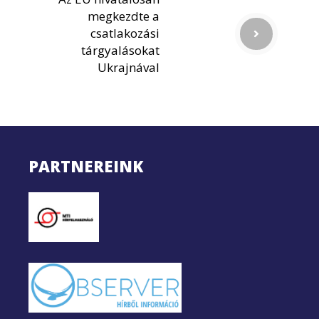
megkezdte a
csatlakozási
tárgyalásokat
Ukrajnával
PARTNEREINK