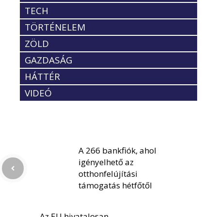
TECH
TÖRTÉNELEM
ZÖLD
GAZDASÁG
HÁTTÉR
VIDEÓ
A 266 bankfiók, ahol
igényelhető az
otthonfelújítási
támogatás hétfőtől
Az EU hivatalosan