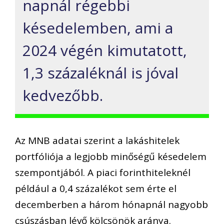
napnál régebbi
késedelemben, ami a
2024 végén kimutatott,
1,3 százaléknál is jóval
kedvezőbb.
Az MNB adatai szerint a lakáshitelek
portfóliója a legjobb minőségű késedelem
szempontjából. A piaci forinthiteleknél
például a 0,4 százalékot sem érte el
decemberben a három hónapnál nagyobb
csúszásban lévő kölcsönök aránya.