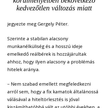
körülményeiben bekövetkező
kedvezőtlen változás miatt
jegyezte meg Gergely Péter.
Szerinte a stabilan alacsony
munkanélküliség és a hosszú ideje
emelkedő reálbérek is hozzájárultak
ahhoz, hogy ilyen alacsony a problémás
hitelek aránya.
– Nem szabad emellett megfeledkezni
arról sem, hogy a fix kamatok általánossá
válásával a hiteltörlesztés is jóval
kiszámíthatóbbá vált az utóbbi években, a