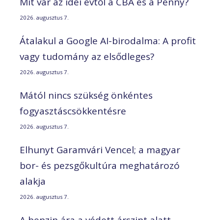
Mit vár az idei évtől a CBA és a Penny?
2026. augusztus 7.
Átalakul a Google AI-birodalma: A profit
vagy tudomány az elsődleges?
2026. augusztus 7.
Mától nincs szükség önkéntes
fogyasztáscsökkentésre
2026. augusztus 7.
Elhunyt Garamvári Vencel; a magyar
bor- és pezsgőkultúra meghatározó
alakja
2026. augusztus 7.
A benzin ára a védett árszint alatt –