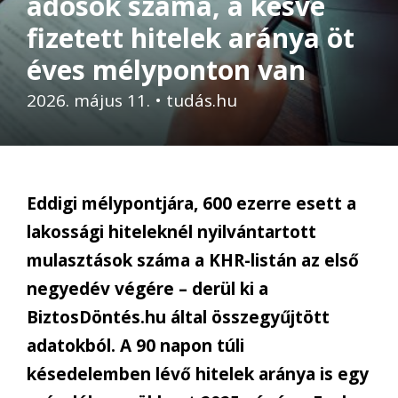
adósok száma, a késve
fizetett hitelek aránya öt
éves mélyponton van
2026. május 11.
•
tudás.hu
Eddigi mélypontjára, 600 ezerre esett a
lakossági hiteleknél nyilvántartott
mulasztások száma a KHR-listán az első
negyedév végére – derül ki a
BiztosDöntés.hu által összegyűjtött
adatokból. A 90 napon túli
késedelemben lévő hitelek aránya is egy