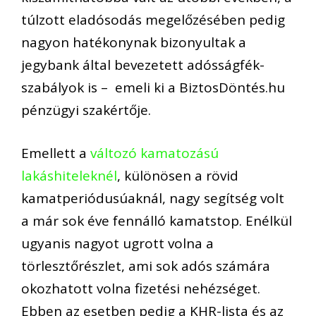
túlzott eladósodás megelőzésében pedig
nagyon hatékonynak bizonyultak a
jegybank által bevezetett adósságfék-
szabályok is – emeli ki a BiztosDöntés.hu
pénzügyi szakértője.
Emellett a
változó kamatozású
lakáshiteleknél
, különösen a rövid
kamatperiódusúaknál, nagy segítség volt
a már sok éve fennálló kamatstop. Enélkül
ugyanis nagyot ugrott volna a
törlesztőrészlet, ami sok adós számára
okozhatott volna fizetési nehézséget.
Ebben az esetben pedig a KHR-lista és az