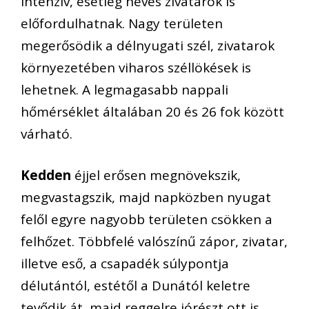
intenzív, esetleg heves zivatarok is
előfordulhatnak. Nagy területen
megerősödik a délnyugati szél, zivatarok
környezetében viharos széllökések is
lehetnek. A legmagasabb nappali
hőmérséklet általában 20 és 26 fok között
várható.
Kedden
éjjel erősen megnövekszik,
megvastagszik, majd napközben nyugat
felől egyre nagyobb területen csökken a
felhőzet. Többfelé valószínű zápor, zivatar,
illetve eső, a csapadék súlypontja
délutántól, estétől a Dunától keletre
tevődik át, majd reggelre jórészt ott is