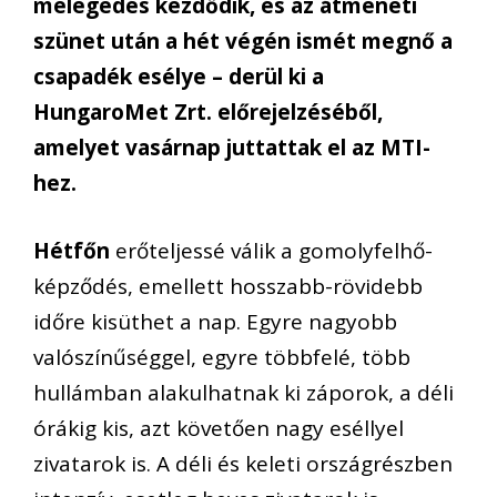
melegedés kezdődik, és az átmeneti
szünet után a hét végén ismét megnő a
csapadék esélye – derül ki a
HungaroMet Zrt. előrejelzéséből,
amelyet vasárnap juttattak el az MTI-
hez.
Hétfőn
erőteljessé válik a gomolyfelhő-
képződés, emellett hosszabb-rövidebb
időre kisüthet a nap. Egyre nagyobb
valószínűséggel, egyre többfelé, több
hullámban alakulhatnak ki záporok, a déli
órákig kis, azt követően nagy eséllyel
zivatarok is. A déli és keleti országrészben