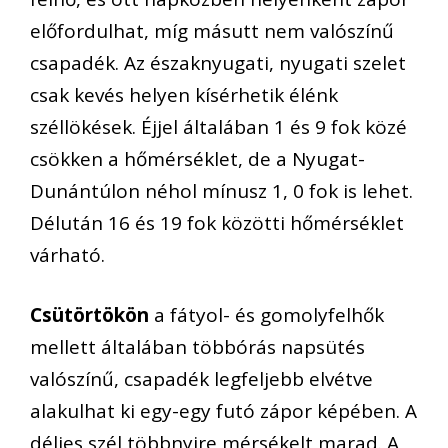
előfordulhat, míg másutt nem valószínű
csapadék. Az északnyugati, nyugati szelet
csak kevés helyen kísérhetik élénk
széllökések. Éjjel általában 1 és 9 fok közé
csökken a hőmérséklet, de a Nyugat-
Dunántúlon néhol mínusz 1, 0 fok is lehet.
Délután 16 és 19 fok közötti hőmérséklet
várható.
Csütörtökön
a fátyol- és gomolyfelhők
mellett általában többórás napsütés
valószínű, csapadék legfeljebb elvétve
alakulhat ki egy-egy futó zápor képében. A
délies szél többnyire mérsékelt marad. A