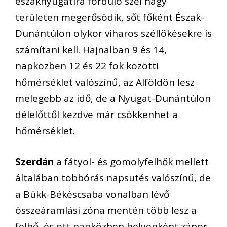
északnyugatira forduló szél nagy
területen megerősödik, sőt főként Észak-
Dunántúlon olykor viharos széllökésekre is
számítani kell. Hajnalban 9 és 14,
napközben 12 és 22 fok közötti
hőmérséklet valószínű, az Alföldön lesz
melegebb az idő, de a Nyugat-Dunántúlon
délelőttől kezdve már csökkenhet a
hőmérséklet.
Szerdán
a fátyol- és gomolyfelhők mellett
általában többórás napsütés valószínű, de
a Bükk-Békéscsaba vonalban lévő
összeáramlási zóna mentén több lesz a
felhő, és ott napközben helyenként zápor