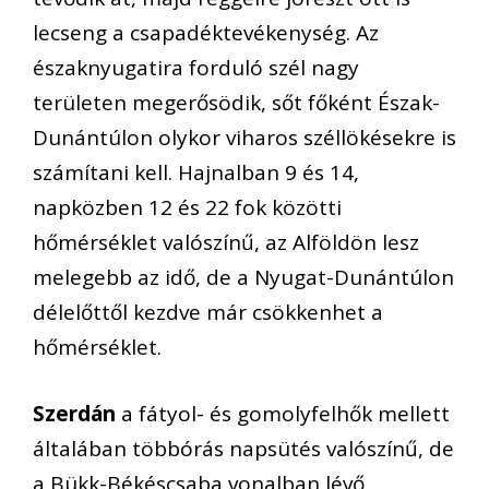
lecseng a csapadéktevékenység. Az
északnyugatira forduló szél nagy
területen megerősödik, sőt főként Észak-
Dunántúlon olykor viharos széllökésekre is
számítani kell. Hajnalban 9 és 14,
napközben 12 és 22 fok közötti
hőmérséklet valószínű, az Alföldön lesz
melegebb az idő, de a Nyugat-Dunántúlon
délelőttől kezdve már csökkenhet a
hőmérséklet.
Szerdán
a fátyol- és gomolyfelhők mellett
általában többórás napsütés valószínű, de
a Bükk-Békéscsaba vonalban lévő