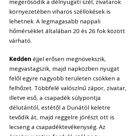
megerősödik a délnyugati szél, zivatarok
környezetében viharos széllökések is
lehetnek. A legmagasabb nappali
hőmérséklet általában 20 és 26 fok között
várható.
Kedden
éjjel erősen megnövekszik,
megvastagszik, majd napközben nyugat
felől egyre nagyobb területen csökken a
felhőzet. Többfelé valószínű zápor, zivatar,
illetve eső, a csapadék súlypontja
délutántól, estétől a Dunától keletre
tevődik át, majd reggelre jórészt ott is
lecseng a csapadéktevékenység. Az