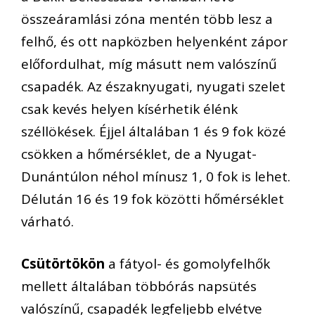
összeáramlási zóna mentén több lesz a
felhő, és ott napközben helyenként zápor
előfordulhat, míg másutt nem valószínű
csapadék. Az északnyugati, nyugati szelet
csak kevés helyen kísérhetik élénk
széllökések. Éjjel általában 1 és 9 fok közé
csökken a hőmérséklet, de a Nyugat-
Dunántúlon néhol mínusz 1, 0 fok is lehet.
Délután 16 és 19 fok közötti hőmérséklet
várható.
Csütörtökön
a fátyol- és gomolyfelhők
mellett általában többórás napsütés
valószínű, csapadék legfeljebb elvétve