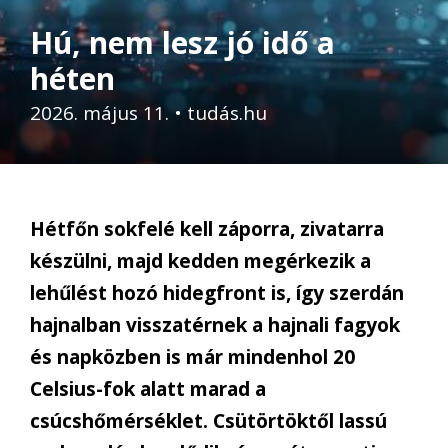
Hú, nem lesz jó idő a
héten
2026. május 11.
•
tudás.hu
Hétfőn sokfelé kell záporra, zivatarra
készülni, majd kedden megérkezik a
lehűlést hozó hidegfront is, így szerdán
hajnalban visszatérnek a hajnali fagyok
és napközben is már mindenhol 20
Celsius-fok alatt marad a
csúcshőmérséklet. Csütörtöktől lassú