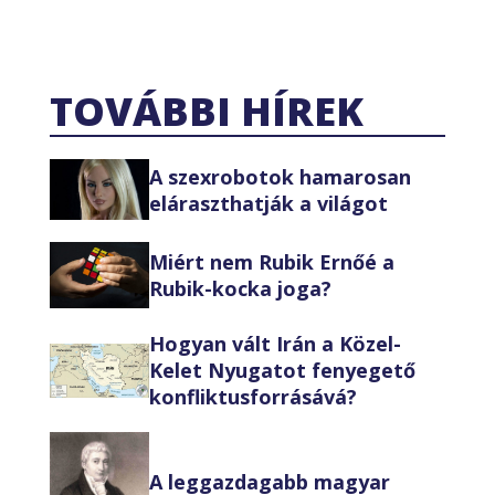
TOVÁBBI HÍREK
A szexrobotok hamarosan
eláraszthatják a világot
Miért nem Rubik Ernőé a
Rubik-kocka joga?
Hogyan vált Irán a Közel-
Kelet Nyugatot fenyegető
konfliktusforrásává?
A leggazdagabb magyar