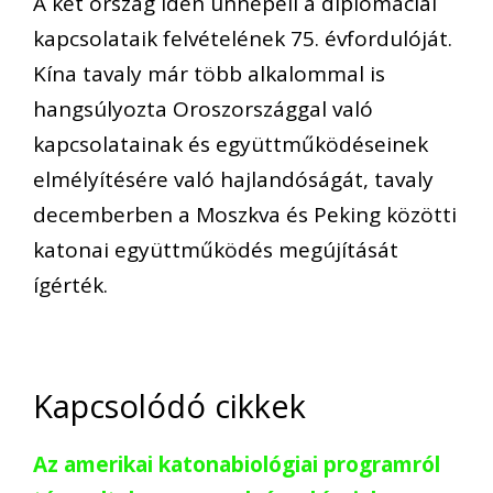
A két ország idén ünnepeli a diplomáciai
kapcsolataik felvételének 75. évfordulóját.
Kína tavaly már több alkalommal is
hangsúlyozta Oroszországgal való
kapcsolatainak és együttműködéseinek
elmélyítésére való hajlandóságát, tavaly
decemberben a Moszkva és Peking közötti
katonai együttműködés megújítását
ígérték.
Kapcsolódó cikkek
Az amerikai katonabiológiai programról