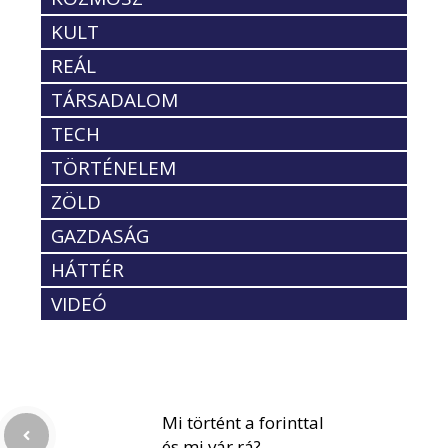
KULT
REÁL
TÁRSADALOM
TECH
TÖRTÉNELEM
ZÖLD
GAZDASÁG
HÁTTÉR
VIDEÓ
Mi történt a forinttal
és mi vár rá?