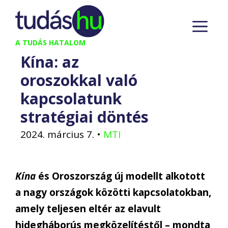
Kilépés
M
a
tartalomba
A TUDÁS HATALOM
Kína: az
oroszokkal való
kapcsolatunk
stratégiai döntés
2024. március 7.
•
MTI
Kína
és Oroszország új modellt alkotott
a nagy országok közötti kapcsolatokban,
amely teljesen eltér az elavult
hidegháborús megközelítéstől – mondta