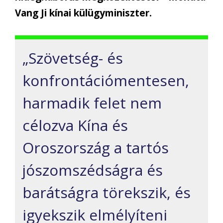
Vang Ji kínai külügyminiszter.
„Szövetség- és
konfrontációmentesen,
harmadik felet nem
célozva Kína és
Oroszország a tartós
jószomszédságra és
barátságra törekszik, és
igyekszik elmélyíteni