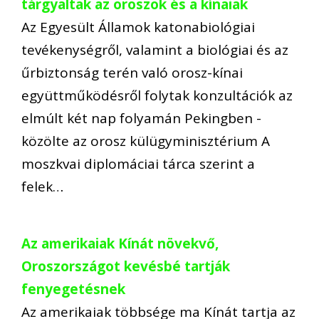
tárgyaltak az oroszok és a kínaiak
Az Egyesült Államok katonabiológiai
tevékenységről, valamint a biológiai és az
űrbiztonság terén való orosz-kínai
együttműködésről folytak konzultációk az
elmúlt két nap folyamán Pekingben -
közölte az orosz külügyminisztérium A
moszkvai diplomáciai tárca szerint a
felek…
Az amerikaiak Kínát növekvő,
Oroszországot kevésbé tartják
fenyegetésnek
Az amerikaiak többsége ma Kínát tartja az