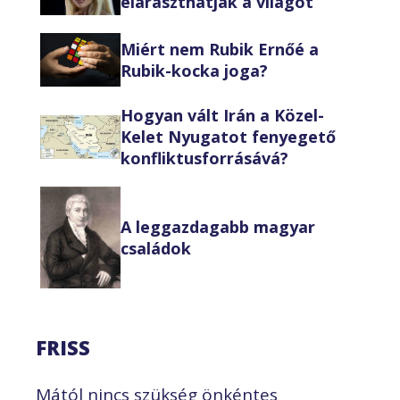
eláraszthatják a világot
Miért nem Rubik Ernőé a
Rubik-kocka joga?
Hogyan vált Irán a Közel-
Kelet Nyugatot fenyegető
konfliktusforrásává?
A leggazdagabb magyar
családok
FRISS
Mától nincs szükség önkéntes