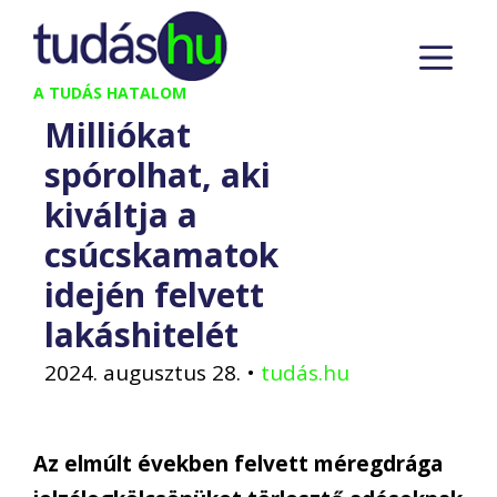
Kilépés
M
a
tartalomba
A TUDÁS HATALOM
Milliókat
spórolhat, aki
kiváltja a
csúcskamatok
idején felvett
lakáshitelét
2024. augusztus 28.
•
tudás.hu
Az elmúlt években felvett méregdrága