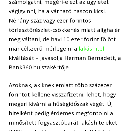
számolgatni, megéri-e ezt az ügyletet
végigvinni, ha a várható haszon kicsi.
Néhány száz vagy ezer forintos
törlesztőrészlet-csökkenés miatt aligha éri
meg váltani, de havi 10 ezer forint fölött
már célszerű mérlegelni a
lakáshitel
kiváltását – javasolja Herman Bernadett, a
Bank360.hu szakértője.
Azoknak, akiknek emiatt több százezer
forintot kellene visszafizetni, lehet, hogy
megéri kivárni a hűségidőszak végét. Új
hitelként pedig érdemes megfontolni a
minősített fogyasztóbarát lakáshiteleket