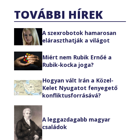
TOVÁBBI HÍREK
A szexrobotok hamarosan
eláraszthatják a világot
Miért nem Rubik Ernőé a
Rubik-kocka joga?
Hogyan vált Irán a Közel-
Kelet Nyugatot fenyegető
konfliktusforrásává?
A leggazdagabb magyar
családok