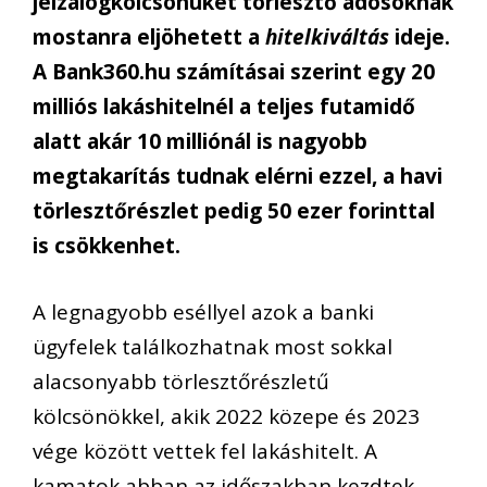
jelzálogkölcsönüket törlesztő adósoknak
mostanra eljöhetett a
hitelkiváltás
ideje.
A Bank360.hu számításai szerint egy 20
milliós lakáshitelnél a teljes futamidő
alatt akár 10 milliónál is nagyobb
megtakarítás tudnak elérni ezzel, a havi
törlesztőrészlet pedig 50 ezer forinttal
is csökkenhet.
A legnagyobb eséllyel azok a banki
ügyfelek találkozhatnak most sokkal
alacsonyabb törlesztőrészletű
kölcsönökkel, akik 2022 közepe és 2023
vége között vettek fel lakáshitelt. A
kamatok abban az időszakban kezdtek