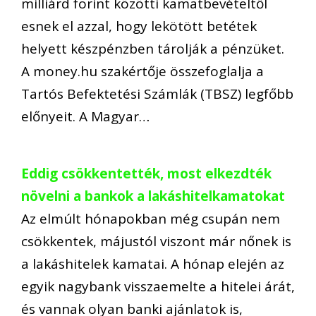
milliárd forint közötti kamatbevételtől
esnek el azzal, hogy lekötött betétek
helyett készpénzben tárolják a pénzüket.
A money.hu szakértője összefoglalja a
Tartós Befektetési Számlák (TBSZ) legfőbb
előnyeit. A Magyar…
Eddig csökkentették, most elkezdték
növelni a bankok a lakáshitelkamatokat
Az elmúlt hónapokban még csupán nem
csökkentek, májustól viszont már nőnek is
a lakáshitelek kamatai. A hónap elején az
egyik nagybank visszaemelte a hitelei árát,
és vannak olyan banki ajánlatok is,