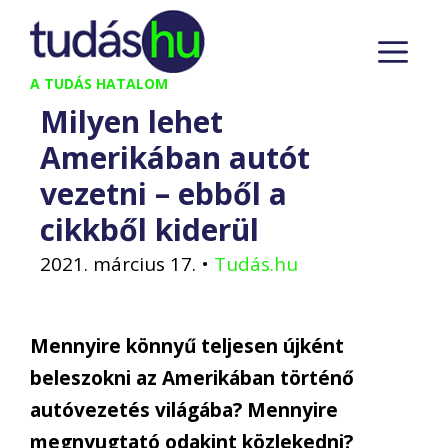
Kilépés
M
a
tartalomba
A TUDÁS HATALOM
Milyen lehet
Amerikában autót
vezetni – ebből a
cikkből kiderül
2021. március 17.
•
Tudás.hu
Mennyire könnyű teljesen újként
beleszokni az Amerikában történő
autóvezetés világába? Mennyire
megnyugtató odakint közlekedni?