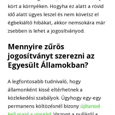
kört a környéken. Hogyha ez alatt a rövid
idő alatt ügyes leszel és nem követsz el
égbekiáltó hibákat, akkor nemsokára már
zsebben is lehet a jogosítványod.
Mennyire zűrös
jogosítványt szerezni az
Egyesült Államokban?
A legfontosabb tudnivaló, hogy
államonként kissé eltérhetnek a
közlekedési szabályok. Úgyhogy egy-egy
permanens költözésnél bizony
újítanod
kell majd a vizsgád
. Viszont a nulláról a