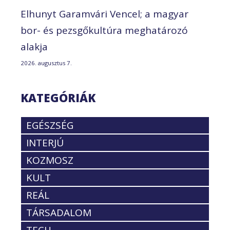
Elhunyt Garamvári Vencel; a magyar
bor- és pezsgőkultúra meghatározó
alakja
2026. augusztus 7.
KATEGÓRIÁK
EGÉSZSÉG
INTERJÚ
KOZMOSZ
KULT
REÁL
TÁRSADALOM
TECH