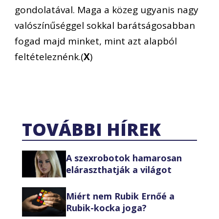
gondolatával. Maga a közeg ugyanis nagy
valószínűséggel sokkal barátságosabban
fogad majd minket, mint azt alapból
feltételeznénk.(
X
)
TOVÁBBI HÍREK
A szexrobotok hamarosan
eláraszthatják a világot
Miért nem Rubik Ernőé a
Rubik-kocka joga?