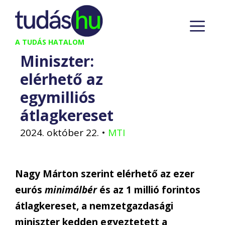
Kilépés
M
a
tartalomba
A TUDÁS HATALOM
Miniszter:
elérhető az
egymilliós
átlagkereset
2024. október 22.
•
MTI
Nagy Márton szerint elérhető az ezer
eurós
minimálbér
és az 1 millió forintos
átlagkereset, a nemzetgazdasági
miniszter kedden egyeztetett a