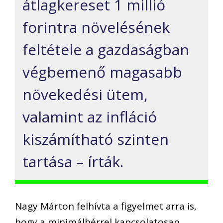
átlagkereset 1 millió
forintra növelésének
feltétele a gazdaságban
végbemenő magasabb
növekedési ütem,
valamint az infláció
kiszámítható szinten
tartása – írták.
Nagy Márton felhívta a figyelmet arra is,
hogy a minimálbérrel kapcsolatosan