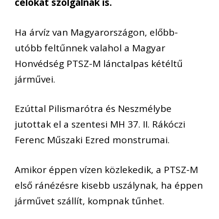
célokat szolgálnak is.
Ha árvíz van Magyarországon, előbb-
utóbb feltűnnek valahol a Magyar
Honvédség PTSZ-M lánctalpas kétéltű
járművei.
Ezúttal Pilismarótra és Neszmélybe
jutottak el a szentesi MH 37. II. Rákóczi
Ferenc Műszaki Ezred monstrumai.
Amikor éppen vízen közlekedik, a PTSZ-M
első ránézésre kisebb uszálynak, ha éppen
járművet szállít, kompnak tűnhet.