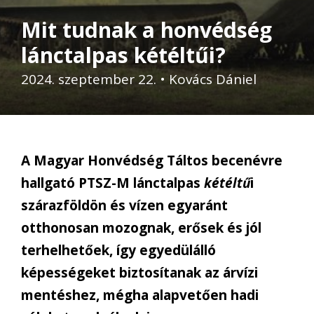
Mit tudnak a honvédség
lánctalpas kétéltűi?
2024. szeptember 22.
•
Kovács Dániel
A Magyar Honvédség Táltos becenévre
hallgató PTSZ-M lánctalpas
kétéltű
i
szárazföldön és vízen egyaránt
otthonosan mozognak, erősek és jól
terhelhetőek, így egyedülálló
képességeket biztosítanak az árvízi
mentéshez, mégha alapvetően hadi