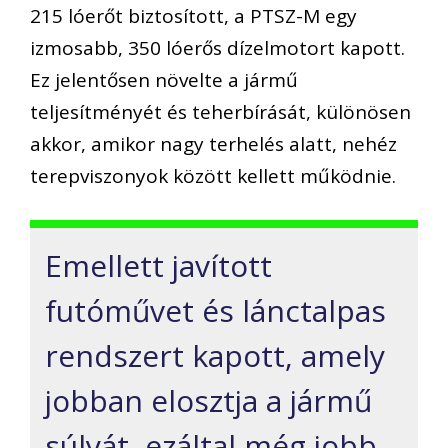
215 lóerőt biztosított, a PTSZ-M egy
izmosabb, 350 lóerős dízelmotort kapott.
Ez jelentősen növelte a jármű
teljesítményét és teherbírását, különösen
akkor, amikor nagy terhelés alatt, nehéz
terepviszonyok között kellett működnie.
Emellett javított
futóművet és lánctalpas
rendszert kapott, amely
jobban elosztja a jármű
súlyát, ezáltal még jobb