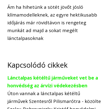
Ám ha hihetünk a sötét jövőt jósló
klímamodelleknek, az egyre hektikusabb
időjárás már rövidtávon is rengeteg
munkát ad majd a sokat megélt
lánctalpasoknak
Kapcsolódó cikkek
Lánctalpas kétéltű járműveket vet be a
honvédség az árvízi védekezésben
Úton vannak a lánctalpas kétéltű
járművek Szentesről Pilismarótra - közölte
Szalay-Bobrovniczky Kristóf honvédelmi