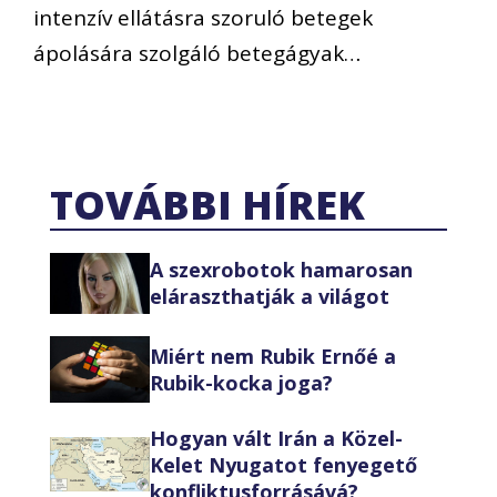
intenzív ellátásra szoruló betegek
ápolására szolgáló betegágyak…
TOVÁBBI HÍREK
A szexrobotok hamarosan
eláraszthatják a világot
Miért nem Rubik Ernőé a
Rubik-kocka joga?
Hogyan vált Irán a Közel-
Kelet Nyugatot fenyegető
konfliktusforrásává?