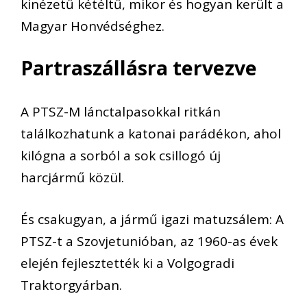
kinézetű kétéltű, mikor és hogyan került a
Magyar Honvédséghez.
Partraszállásra tervezve
A PTSZ-M lánctalpasokkal ritkán
találkozhatunk a katonai parádékon, ahol
kilógna a sorból a sok csillogó új
harcjármű közül.
És csakugyan, a jármű igazi matuzsálem: A
PTSZ-t a Szovjetunióban, az 1960-as évek
elején fejlesztették ki a Volgogradi
Traktorgyárban.