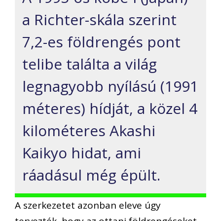
a Richter-skála szerint
7,2-es földrengés pont
telibe találta a világ
legnagyobb nyílású (1991
méteres) hídját, a közel 4
kilométeres Akashi
Kaikyo hidat, ami
ráadásul még épült.
A szerkezetet azonban eleve úgy
tervezték, hogy az ottani földrengéseket