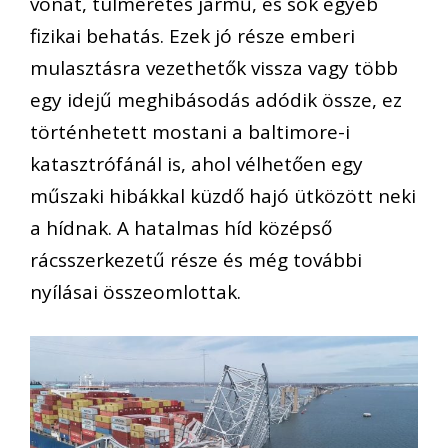
vonat, túlméretes jármű, és sok egyéb
fizikai behatás. Ezek jó része emberi
mulasztásra vezethetők vissza vagy több
egy idejű meghibásodás adódik össze, ez
történhetett mostani a baltimore-i
katasztrófánál is, ahol vélhetően egy
műszaki hibákkal küzdő hajó ütközött neki
a hídnak. A hatalmas híd középső
rácsszerkezetű része és még további
nyílásai összeomlottak.