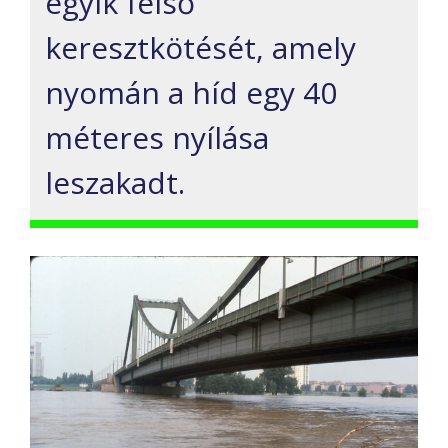
egyik felső
keresztkötését, amely
nyomán a híd egy 40
méteres nyílása
leszakadt.