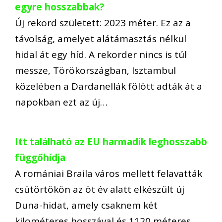
egyre hosszabbak?
Új rekord született: 2023 méter. Ez az a
távolság, amelyet alátámasztás nélkül
hidal át egy híd. A rekorder nincs is túl
messze, Törökországban, Isztambul
közelében a Dardanellák fölött adták át a
napokban ezt az új…
Itt található az EU harmadik leghosszabb
függőhídja
A romániai Braila város mellett felavatták
csütörtökön az öt év alatt elkészült új
Duna-hidat, amely csaknem két
kilométeres hosszával és 1120 méteres