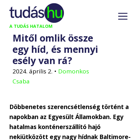
Kilépés
M
a
tartalomba
A TUDÁS HATALOM
Mitől omlik össze
egy híd, és mennyi
esély van rá?
2024. április 2.
•
Domonkos
Csaba
Döbbenetes szerencsétlenség történt a
napokban az Egyesült Államokban. Egy
hatalmas konténerszállító hajó
nekiütközött egy nagy hídnak Baltimore-