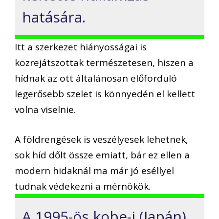
hatására.
Itt a szerkezet hiányosságai is
közrejátszottak természetesen, hiszen a
hídnak az ott általánosan előforduló
legerősebb szelet is könnyedén el kellett
volna viselnie.
A földrengések is veszélyesek lehetnek,
sok híd dőlt össze emiatt, bár ez ellen a
modern hidaknál ma már jó eséllyel
tudnak védekezni a mérnökök.
A 1995-ös kobe-i (Japán)