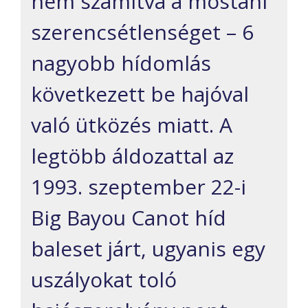
nem számítva a mostani
szerencsétlenséget – 6
nagyobb hídomlás
következett be hajóval
való ütközés miatt. A
legtöbb áldozattal az
1993. szeptember 22-i
Big Bayou Canot híd
baleset járt, ugyanis egy
uszályokat toló