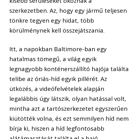
kisebb sérüléseket okoznak a
szerkezetben. Az, hogy egy jármű teljesen
tönkre tegyen egy hidat, több
körülménynek kell összejátszania.
Itt, a napokban Baltimore-ban egy
hatalmas tömegű, a világ egyik
legnagyobb konténerszállító hajója találta
telibe az óriás-híd egyik pillérét. Az
ütközés, a videófelvételek alapján
legalábbis úgy látszik, olyan hatással volt,
mintha azt a tartószerkezetet egyszerűen
kiütötték volna, és ezt semmilyen híd nem
bírja ki, hiszen a híd legfontosabb
alátámasztását találta el a hajó.