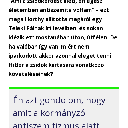
“Ami a zsidókérdést illeti, én egész
életemben antiszemita voltam” – ezt
maga Horthy állította magáról egy
Teleki Pálnak írt levélben, és sokan
idézik ezt mostanában úton, útfélen. De
ha valóban így van, miért nem
iparkodott akkor azonnal eleget tenni
Hitler a zsidók kiirtására vonatkozó
követeléseinek?
Én azt gondolom, hogy
amit a kormányzó
antiszemitizmus alatt