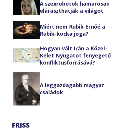
A szexrobotok hamarosan
eláraszthatják a világot
Miért nem Rubik Ernőé a
Rubik-kocka joga?
Hogyan vált Irán a Közel-
Kelet Nyugatot fenyegető
konfliktusforrásává?
A leggazdagabb magyar
családok
FRISS