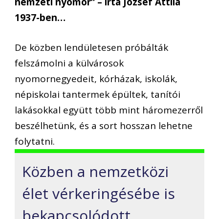
nemzeti nyomor” – írta József Attila
1937-ben…
De közben lendületesen próbálták
felszámolni a külvárosok
nyomornegyedeit, kórházak, iskolák,
népiskolai tantermek épültek, tanítói
lakásokkal együtt több mint háromezerről
beszélhetünk, és a sort hosszan lehetne
folytatni.
Közben a nemzetközi
élet vérkeringésébe is
bekapcsolódott