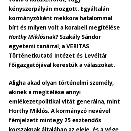
kényszerpályán mozgott. Egyáltalán
kormányzóként mekkora hatalommal
bírt és milyen volt a korabeli megítélése
Horthy Miklós
nak? Szakály Sándor
egyetemi tanárral, a VERITAS
Történetkutató Intézet és Levéltár
főigazgatójával kerestük a válaszokat.
Aligha akad olyan történelmi személy,
akinek a megítélése annyi
emlékezetpolitikai vitát generálna, mint
Horthy Miklós. A kormányzó nevével
fémjelzett mintegy 25 esztendős
korszaknak általában az eleje, és a vége