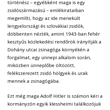
történész – egyébként maga is egy
zsidószármazású – emlékirataiban
megemlíti, hogy az ide menekült
lengyelországi és szlovákiai zsidók,
döbbenten nézték, amint 1943-ban fehér
kesztyűs közlekedési rendőrök irányítják a
Dohány utcai zsinagóga környékén a
forgalmat, egy ünnepi alkalom során,
miközben ünneplőbe öltözött,
felékszerezett zsidó hölgyek és urak
mennek a zsinagógába.
Ezt még maga Adolf Hitler is számon kéri a
kormányzón egyik klessheimi találkozójuk