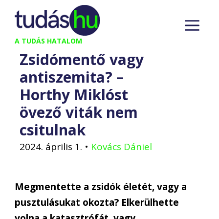
Kilépés
M
a
tartalomba
A TUDÁS HATALOM
Zsidómentő vagy
antiszemita? –
Horthy Miklóst
övező viták nem
csitulnak
2024. április 1.
•
Kovács Dániel
Megmentette a zsidók életét, vagy a
pusztulásukat okozta? Elkerülhette
volna a katasztrófát, vagy