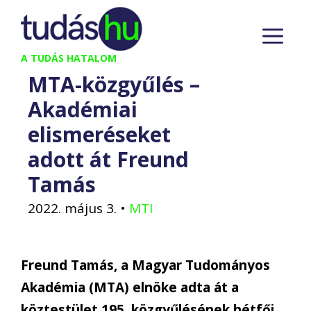
Kilépés
M
a
tartalomba
A TUDÁS HATALOM
MTA-közgyűlés –
Akadémiai
elismeréseket
adott át Freund
Tamás
2022. május 3.
•
MTI
Freund Tamás, a Magyar Tudományos
Akadémia (MTA) elnöke adta át a
köztestület 195. közgyűlésének hétfői