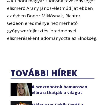
A külhoni magyar tudósok tevékenységét
elismerő Arany János-életműdíjat ebben
az évben Bodor Miklósnak, Richter
Gedeon eredményeihez mérhető
gyógyszerfejlesztési eredményei
elismeréseként adományozta az Elnökség.
TOVÁBBI HÍREK
A szexrobotok hamarosan
eláraszthatják a világot
Miért nem Rubik Ernőé a