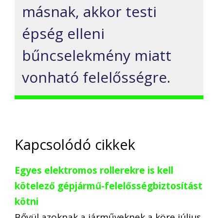
másnak, akkor testi
épség elleni
bűncselekmény miatt
vonható felelősségre.
Kapcsolódó cikkek
Egyes elektromos rollerekre is kell
kötelező gépjármű-felelősségbiztosítást
kötni
Bővül azoknak a járműveknek a köre július