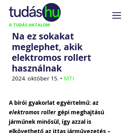
Kilépés
M
a
tartalomba
A TUDÁS HATALOM
Na ez sokakat
meglephet, akik
elektromos rollert
használnak
2024. október 15.
•
MTI
A bírói gyakorlat egyértelmű: az
elektromos roller
gépi meghajtású
járműnek minősül, így azzal is
elkövethető az ittas járművezetés –