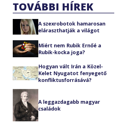
TOVÁBBI HÍREK
A szexrobotok hamarosan
eláraszthatják a világot
Miért nem Rubik Ernőé a
Rubik-kocka joga?
Hogyan vált Irán a Közel-
Kelet Nyugatot fenyegető
konfliktusforrásává?
A leggazdagabb magyar
családok