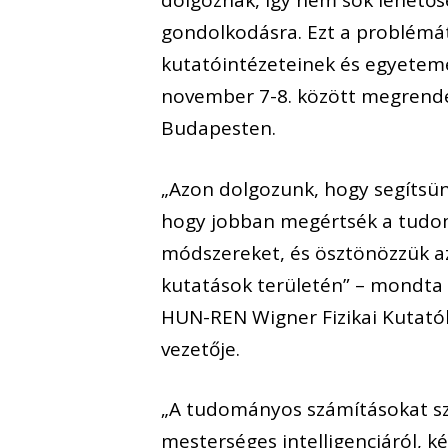
dolgoznak, így nem sok lehető
gondolkodásra. Ezt a problémát
kutatóintézeteinek és egyeteme
november 7-8. között megrend
Budapesten.
„Azon dolgozunk, hogy segítsü
hogy jobban megértsék a tudo
módszereket, és ösztönözzük az 
kutatások területén” – mondta el
HUN-REN Wigner Fizikai Kutat
vezetője.
„A tudományos számításokat s
mesterséges intelligenciáról, ké