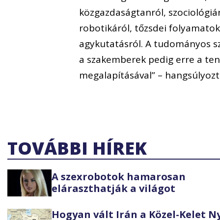
közgazdaságtanról, szociológiá
robotikáról, tőzsdei folyamatok
agykutatásról. A tudományos s
a szakemberek pedig erre a tend
megalapításával” – hangsúlyoz
TOVÁBBI HÍREK
A szexrobotok hamarosan
eláraszthatják a világot
Hogyan vált Irán a Közel-Kelet 