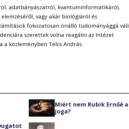
ról, adatbányászatról, kvantuminformatikáról,
 elemzéséről, vagy akár biológiáról és
zámítások fokozatosan önálló tudományággá váli
enciára szerettek volna reagálni az Intézet
ta a közleményben Telcs András.
Miért nem Rubik Ernőé a
joga?
Nyugatot