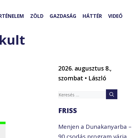
RTÉNELEM
ZÖLD
GAZDASÁG
HÁTTÉR
VIDEÓ
kult
2026. augusztus 8.,
szombat • László
Keresés:
FRISS
Menjen a Dunakanyarba –
90 csodás program várja