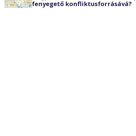
fenyegető konfliktusforrásává?