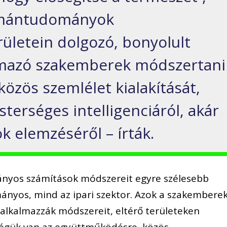
umántudományok
ületein dolgozó, bonyolult
lmazó szakemberek módszertani
özös szemlélet kialakítását,
terséges intelligenciáról, akár
k elemzéséről – írták.
mányos számítások módszereit egyre szélesebb
nyos, mind az ipari szektor. Azok a szakemberek
alkalmazzák módszereit, eltérő területeken