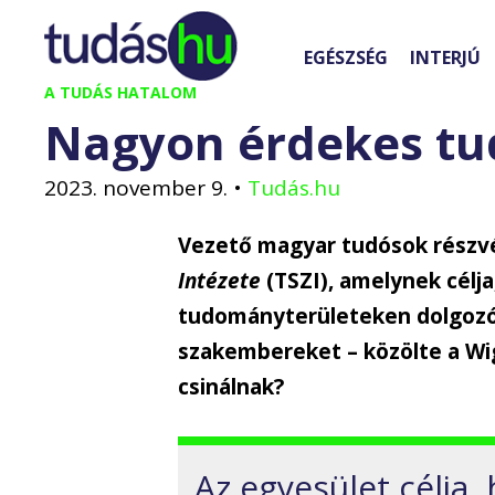
Kilépés
a
EGÉSZSÉG
INTERJÚ
tartalomba
A TUDÁS HATALOM
Nagyon érdekes tu
2023. november 9.
•
Tudás.hu
Vezető magyar tudósok részv
Intézete
(TSZI), amelynek célj
tudományterületeken dolgozó
szakembereket – közölte a Wig
csinálnak?
Az egyesület célja,