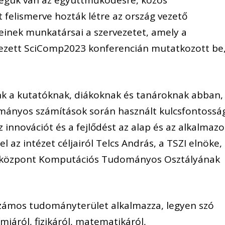
ségük van az együttműködésre, közös
 felismerve hozták létre az ország vezető
inek munkatársai a szervezetet, amely a
ezett SciComp2023 konferencián mutatkozott be
nk a kutatóknak, diákoknak és tanároknak abban,
mányos számítások során használt kulcsfontossá
innovációt és a fejlődést az alap és az alkalmazo
 az intézet céljairól Telcs András, a TSZI elnöke,
óközpont Komputációs Tudományos Osztályának
zámos tudományterület alkalmazza, legyen szó
miáról, fizikáról, matematikáról,