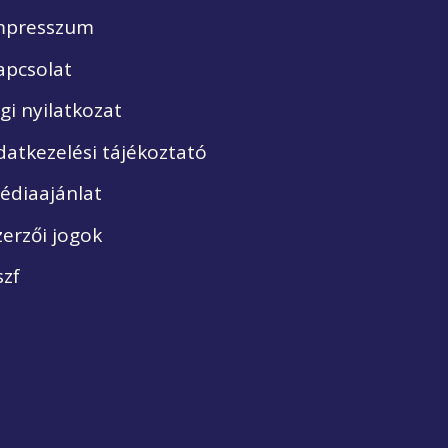
mpresszum
apcsolat
ogi nyilatkozat
datkezelési tájékoztató
édiaajánlat
zerzői jogok
szf