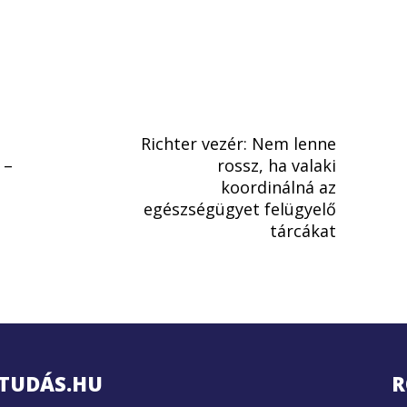
Richter vezér: Nem lenne
 –
rossz, ha valaki
koordinálná az
egészségügyet felügyelő
tárcákat
TUDÁS.HU
R