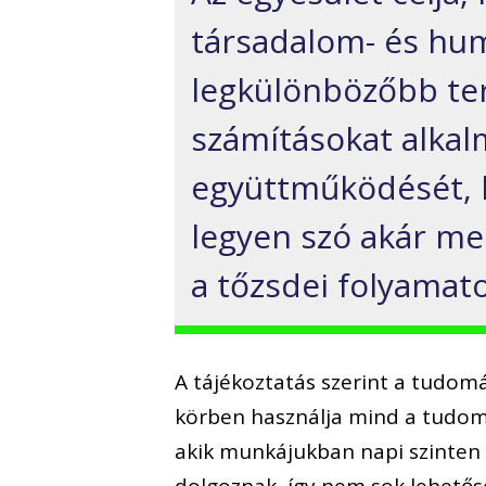
társadalom- és h
legkülönbözőbb ter
számításokat alka
együttműködését, k
legyen szó akár mes
a tőzsdei folyamato
A tájékoztatás szerint a tudo
körben használja mind a tudomá
akik munkájukban napi szinten 