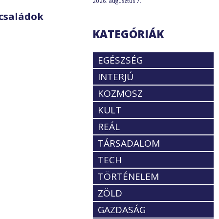
2026. augusztus 7.
családok
KATEGÓRIÁK
EGÉSZSÉG
INTERJÚ
KOZMOSZ
KULT
REÁL
TÁRSADALOM
TECH
TÖRTÉNELEM
ZÖLD
GAZDASÁG