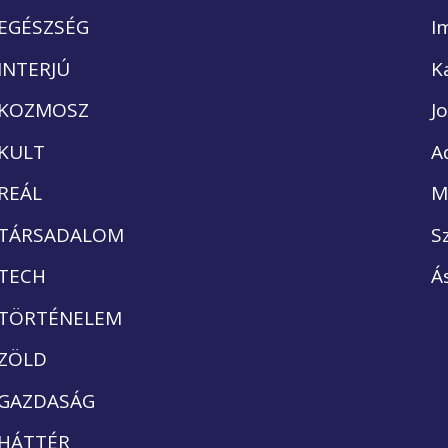
EGÉSZSÉG
I
INTERJÚ
K
KOZMOSZ
J
KULT
A
REÁL
M
TÁRSADALOM
S
TECH
Á
TÖRTÉNELEM
ZÖLD
GAZDASÁG
HÁTTÉR