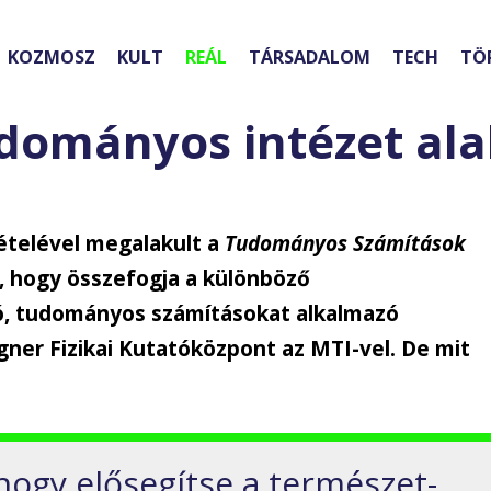
KOZMOSZ
KULT
REÁL
TÁRSADALOM
TECH
TÖ
dományos intézet ala
ételével megalakult a
Tudományos Számítások
a, hogy összefogja a különböző
, tudományos számításokat alkalmazó
ner Fizikai Kutatóközpont az MTI-vel. De mit
 hogy elősegítse a természet-,