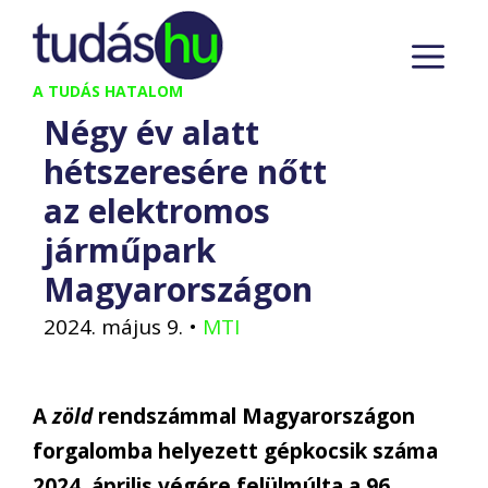
Kilépés
M
a
tartalomba
A TUDÁS HATALOM
Négy év alatt
hétszeresére nőtt
az elektromos
járműpark
Magyarországon
2024. május 9.
•
MTI
A
zöld
rendszámmal Magyarországon
forgalomba helyezett gépkocsik száma
2024. április végére felülmúlta a 96