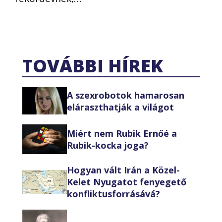
TOVÁBBI HÍREK
A szexrobotok hamarosan
eláraszthatják a világot
Miért nem Rubik Ernőé a
Rubik-kocka joga?
Hogyan vált Irán a Közel-
Kelet Nyugatot fenyegető
konfliktusforrásává?