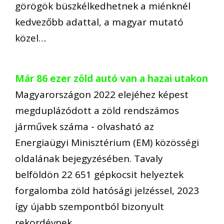
görögök büszkélkedhetnek a miénknél
kedvezőbb adattal, a magyar mutató
közel…
Már 86 ezer zöld autó van a hazai utakon
Magyarországon 2022 elejéhez képest
megduplázódott a zöld rendszámos
járművek száma - olvasható az
Energiaügyi Minisztérium (EM) közösségi
oldalának bejegyzésében. Tavaly
belföldön 22 651 gépkocsit helyeztek
forgalomba zöld hatósági jelzéssel, 2023
így újabb szempontból bizonyult
rekordévnek,…