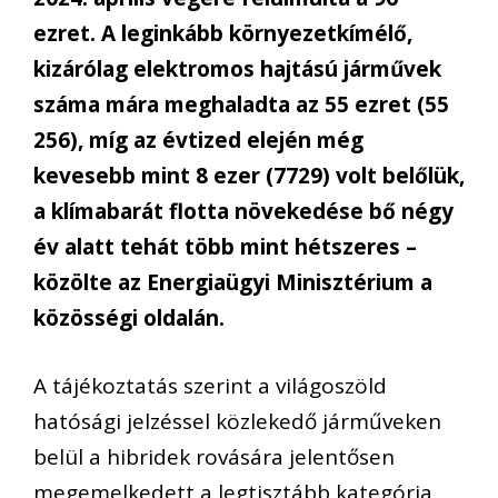
ezret. A leginkább környezetkímélő,
kizárólag elektromos hajtású járművek
száma mára meghaladta az 55 ezret (55
256), míg az évtized elején még
kevesebb mint 8 ezer (7729) volt belőlük,
a klímabarát flotta növekedése bő négy
év alatt tehát több mint hétszeres –
közölte az Energiaügyi Minisztérium a
közösségi oldalán.
A tájékoztatás szerint a világoszöld
hatósági jelzéssel közlekedő járműveken
belül a hibridek rovására jelentősen
megemelkedett a legtisztább kategória