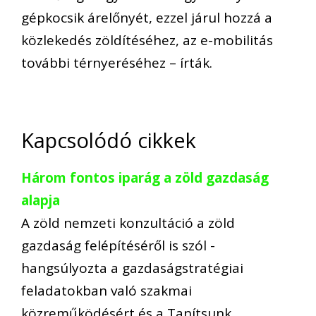
gépkocsik árelőnyét, ezzel járul hozzá a
közlekedés zöldítéséhez, az e-mobilitás
további térnyeréséhez – írták.
Kapcsolódó cikkek
Három fontos iparág a zöld gazdaság
alapja
A zöld nemzeti konzultáció a zöld
gazdaság felépítéséről is szól -
hangsúlyozta a gazdaságstratégiai
feladatokban való szakmai
közreműködésért és a Tanítsunk