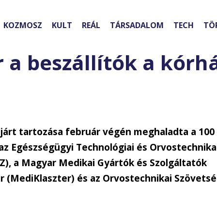
KOZMOSZ
KULT
REÁL
TÁRSADALOM
TECH
TÖ
 a beszállítók a kórh
járt tartozása február végén meghaladta a 100
l az Egészségügyi Technológiai és Orvostechnika
Z), a Magyar Medikai Gyártók és Szolgáltatók
er (MediKlaszter) és az Orvostechnikai Szövets