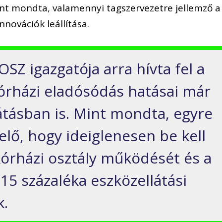
 Mint mondta, valamennyi tagszervezetre jellemző a
nnovációk leállítása.
SZ igazgatója arra hívta fel a
kórházi eladósódás hatásai már
átásban is. Mint mondta, egyre
elő, hogy ideiglenesen be kell
kórházi osztály működését és a
15 százaléka eszközellátási
k.