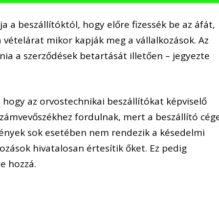
a a beszállítóktól, hogy előre fizessék be az áfát,
 vételárat mikor kapják meg a vállalkozások. Az
nia a szerződések betartását illetően – jegyezte
, hogy az orvostechnikai beszállítókat képviselő
Számvevőszékhez fordulnak, mert a beszállító cég
mények sok esetében nem rendezik a késedelmi
ozások hivatalosan értesítik őket. Ez pedig
te hozzá.