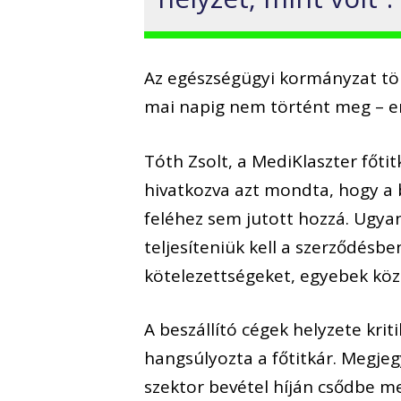
Az egészségügyi kormányzat töb
mai napig nem történt meg – em
Tóth Zsolt, a MediKlaszter főti
hivatkozva azt mondta, hogy a b
feléhez sem jutott hozzá. Ugyan
teljesíteniük kell a szerződésbe
kötelezettségeket, egyebek közö
A beszállító cégek helyzete krit
hangsúlyozta a főtitkár. Megjeg
szektor bevétel híján csődbe m