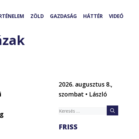
RTÉNELEM
ZÖLD
GAZDASÁG
HÁTTÉR
VIDEÓ
ázak
2026. augusztus 8.,
i
szombat • László
Keresés:
ég
FRISS