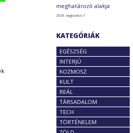
meghatározó alakja
2026. augusztus 7.
KATEGÓRIÁK
EGÉSZSÉG
INTERJÚ
ek
KOZMOSZ
KULT
REÁL
TÁRSADALOM
TECH
TÖRTÉNELEM
ZÖLD