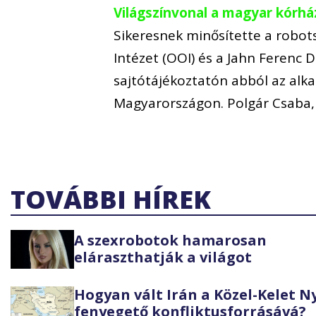
Világszínvonal a magyar kórház
Sikeresnek minősítette a robo
Intézet (OOI) és a Jahn Ferenc 
sajtótájékoztatón abból az alk
Magyarországon. Polgár Csaba,
TOVÁBBI HÍREK
A szexrobotok hamarosan
eláraszthatják a világot
Hogyan vált Irán a Közel-Kelet 
fenyegető konfliktusforrásává?