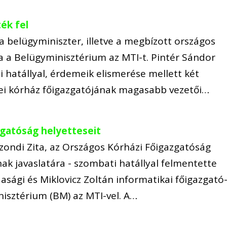
ék fel
 belügyminiszter, illetve a megbízott országos
a a Belügyminisztérium az MTI-t. Pintér Sándor
 hatállyal, érdemeik elismerése mellett két
yei kórház főigazgatójának magasabb vezetői…
zgatóság helyetteseit
Szondi Zita, az Országos Kórházi Főigazgatóság
ak javaslatára - szombati hatállyal felmentette
sági és Miklovicz Zoltán informatikai főigazgató
nisztérium (BM) az MTI-vel. A…