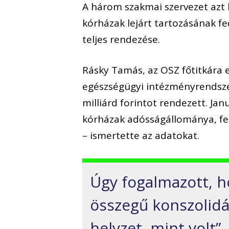
A három szakmai szervezet azt 
kórházak lejárt tartozásának f
teljes rendezése.
Rásky Tamás, az OSZ főtitkára 
egészségügyi intézményrendszer
milliárd forintot rendezett. Ja
kórházak adósságállománya, feb
– ismertette az adatokat.
Úgy fogalmazott, h
összegű konszolidá
helyzet, mint volt”.