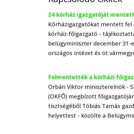
24 kórház igazgatóját mentett
Kórházigazgatókat mentett fel a
kórház-főigazgató - tájékoztatt
belügyminiszter december 31-ei
országos intézet és öt vármeg
Felmentették a kórházi főiga
Orbán Viktor miniszterelnök - 
(OKFŐ) megbízott főigazgatóján
tisztségéből Tóbiás Tamás gazda
helyettest - közölte a Belügymi