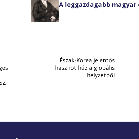
A leggazdagabb magyar 
Észak-Korea jelentős
ges
hasznot húz a globális
helyzetből
SZ-