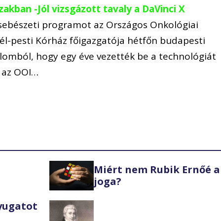
akban -Jól vizsgázott tavaly a DaVinci X
tsebészeti programot az Országos Onkológiai
Dél-pesti Kórház főigazgatója hétfőn budapesti
alomból, hogy egy éve vezették be a technológiát
 az OOI…
Miért nem Rubik Ernőé a
joga?
Nyugatot