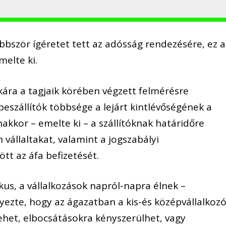
bször ígéretet tett az adósság rendezésére, ez a
elte ki.
tkára a tagjaik körében végzett felmérésre
eszállítók többsége a lejárt kintlévőségének a
akkor – emelte ki – a szállítóknak határidőre
n vállaltakat, valamint a jogszabályi
tt az áfa befizetését.
ikus, a vállalkozások napról-napra élnek –
yezte, hogy az ágazatban a kis-és középvállalkozó
ehet, elbocsátásokra kényszerülhet, vagy