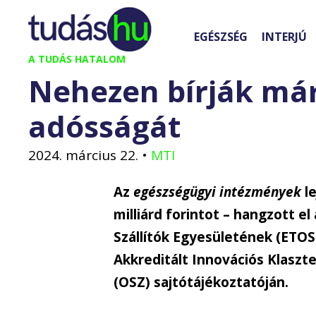
Kilépés
a
EGÉSZSÉG
INTERJÚ
tartalomba
A TUDÁS HATALOM
Nehezen bírják már
adósságát
2024. március 22.
•
MTI
Az
egészségügyi intézmények
le
milliárd forintot – hangzott e
Szállítók Egyesületének (ETOS
Akkreditált Innovációs Klaszt
(OSZ) sajtótájékoztatóján.