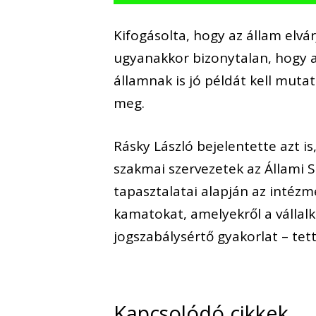
Kifogásolta, hogy az állam elvárj
ugyanakkor bizonytalan, hogy a
államnak is jó példát kell mutat
meg.
Rásky László bejelentette azt is
szakmai szervezetek az Állami 
tapasztalatai alapján az intéz
kamatokat, amelyekről a vállalk
jogszabálysértő gyakorlat – tet
Kapcsolódó cikkek