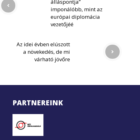
álláspontja”
imponálóbb, mint az
európai diplomácia
vezetőjéé
Az idei évben elúszott
a növekedés, de mi
várható jövőre
PARTNEREINK