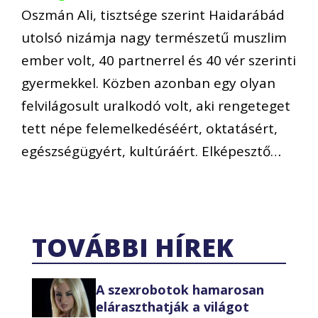
Oszmán Ali, tisztsége szerint Haidarábád
utolsó nizámja nagy természetű muszlim
ember volt, 40 partnerrel és 40 vér szerinti
gyermekkel. Közben azonban egy olyan
felvilágosult uralkodó volt, aki rengeteget
tett népe felemelkedéséért, oktatásért,
egészségügyért, kultúráért. Elképesztő…
TOVÁBBI HÍREK
A szexrobotok hamarosan
eláraszthatják a világot