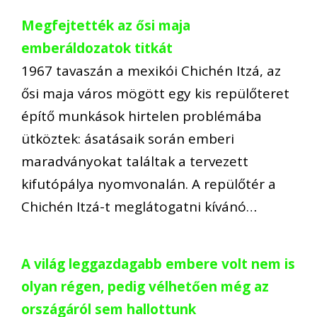
Megfejtették az ősi maja
emberáldozatok titkát
1967 tavaszán a mexikói Chichén Itzá, az
ősi maja város mögött egy kis repülőteret
építő munkások hirtelen problémába
ütköztek: ásatásaik során emberi
maradványokat találtak a tervezett
kifutópálya nyomvonalán. A repülőtér a
Chichén Itzá-t meglátogatni kívánó…
A világ leggazdagabb embere volt nem is
olyan régen, pedig vélhetően még az
országáról sem hallottunk