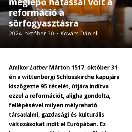
meglepő hatással volt a
reformáció a
sörfogyasztásra
2024. október 30.
•
Kovács Dániel
Amikor
Luther
Márton 1517. október 31-
én a wittenbergi Schlosskirche kapujára
kiszögezte 95 tételét, útjára indítva
ezzel a reformációt, aligha gondolta,
fellépésével milyen mélyreható
társadalmi, gazdasági és kulturális
változásokat indít el Európában. Ez