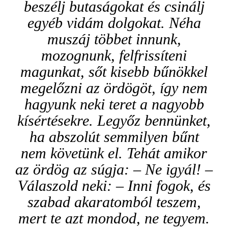
beszélj butaságokat és csinálj
egyéb vidám dolgokat. Néha
muszáj többet innunk,
mozognunk, felfrissíteni
magunkat, sőt kisebb bűnökkel
megelőzni az ördögöt, így nem
hagyunk neki teret a nagyobb
kísértésekre. Legyőz bennünket,
ha abszolút semmilyen bűnt
nem követünk el. Tehát amikor
az ördög az súgja: – Ne igyál! –
Válaszold neki: – Inni fogok, és
szabad akaratomból teszem,
mert te azt mondod, ne tegyem.