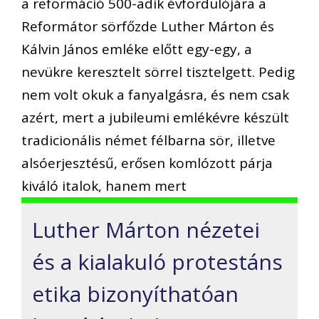
a reformáció 500-adik évfordulójára a
Reformátor sörfőzde Luther Márton és
Kálvin János emléke előtt egy-egy, a
nevükre keresztelt sörrel tisztelgett. Pedig
nem volt okuk a fanyalgásra, és nem csak
azért, mert a jubileumi emlékévre készült
tradicionális német félbarna sör, illetve
alsóerjesztésű, erősen komlózott párja
kiváló italok, hanem mert
Luther Márton nézetei
és a kialakuló protestáns
etika bizonyíthatóan