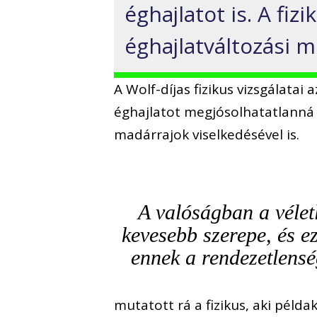
éghajlatot is. A fiz
éghajlatváltozási m
A Wolf-díjas fizikus vizsgálatai
éghajlatot megjósolhatatlanná t
madárrajok viselkedésével is.
A valóságban a véle
kevesebb szerepe, és e
ennek a rendezetlensé
mutatott rá a fizikus, aki péld