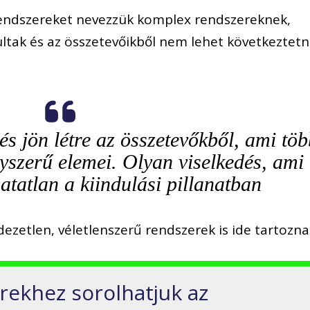
rendszereket nevezzük komplex rendszereknek,
tak és az összetevőikből nem lehet következtetn
tés jön létre az összetevőkből, ami töb
yszerű elemei. Olyan viselkedés, ami
atatlan a kiindulási pillanatban
zetlen, véletlenszerű rendszerek is ide tartozna
ekhez sorolhatjuk az