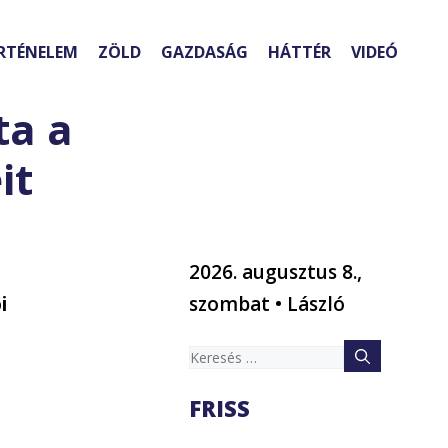
RTÉNELEM
ZÖLD
GAZDASÁG
HÁTTÉR
VIDEÓ
ta a
it
2026. augusztus 8.,
i
szombat • László
Keresés:
FRISS