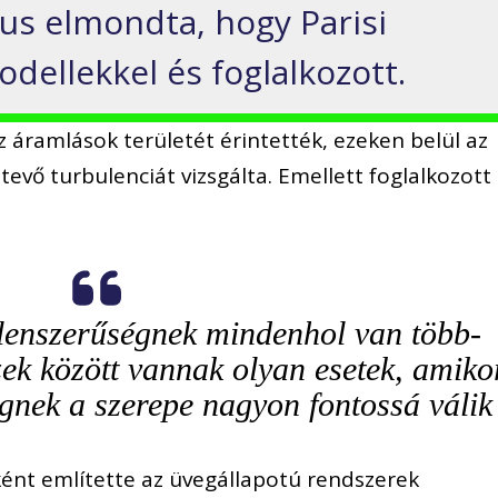
ikus elmondta, hogy Parisi
odellekkel és foglalkozott.
 az áramlások területét érintették, ezeken belül az
evő turbulenciát vizsgálta. Emellett foglalkozott
tlenszerűségnek mindenhol van több-
zek között vannak olyan esetek, amiko
gnek a szerepe nagyon fontossá válik
aként említette az üvegállapotú rendszerek