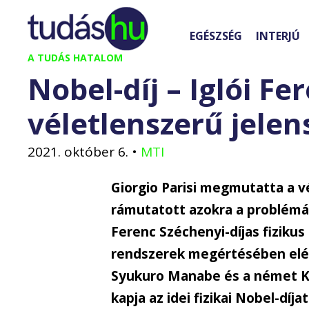
Kilépés
a
EGÉSZSÉG
INTERJÚ
tartalomba
A TUDÁS HATALOM
Nobel-díj – Iglói F
véletlenszerű jele
2021. október 6.
•
MTI
Giorgio Parisi megmutatta a v
rámutatott azokra a problémákr
Ferenc Széchenyi-díjas fizikus
rendszerek megértésében elér
Syukuro Manabe és a német Kla
kapja az idei fizikai Nobel-dí