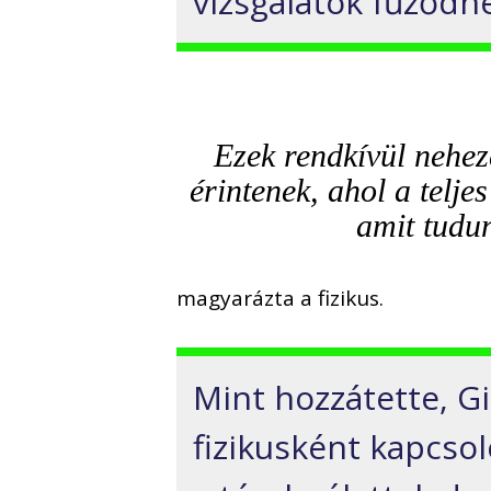
vizsgálatok fűződn
Ezek rendkívül nehez
érintenek, ahol a telje
amit tudun
magyarázta a fizikus.
Mint hozzátette, Gi
fizikusként kapcsol