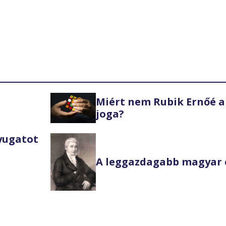
Miért nem Rubik Ernőé a
joga?
Nyugatot
A leggazdagabb magyar 