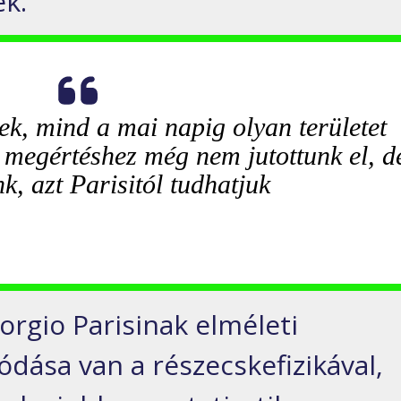
ek.
ek, mind a mai napig olyan területet
s megértéshez még nem jutottunk el, d
k, azt Parisitól tudhatjuk
orgio Parisinak elméleti
ódása van a részecskefizikával,