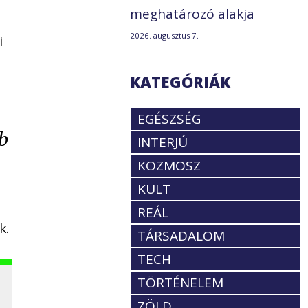
meghatározó alakja
2026. augusztus 7.
i
KATEGÓRIÁK
EGÉSZSÉG
b
INTERJÚ
KOZMOSZ
KULT
REÁL
k.
TÁRSADALOM
TECH
TÖRTÉNELEM
ZÖLD