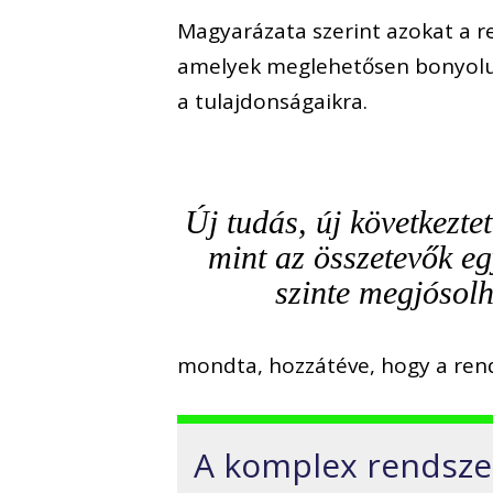
Magyarázata szerint azokat a 
amelyek meglehetősen bonyolul
a tulajdonságaikra.
Új tudás, új következte
mint az összetevők eg
szinte megjósolh
mondta, hozzátéve, hogy a rende
A komplex rendszer