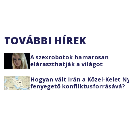
TOVÁBBI HÍREK
A szexrobotok hamarosan
eláraszthatják a világot
Hogyan vált Irán a Közel-Kelet 
fenyegető konfliktusforrásává?