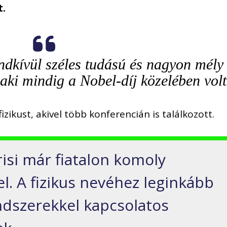
t.
ndkívül széles tudású és nagyon mély
aki mindig a Nobel-díj közelében volt
fizikust, akivel több konferencián is találkozott.
isi már fiatalon komoly
l. A fizikus nevéhez leginkább
ndszerekkel kapcsolatos