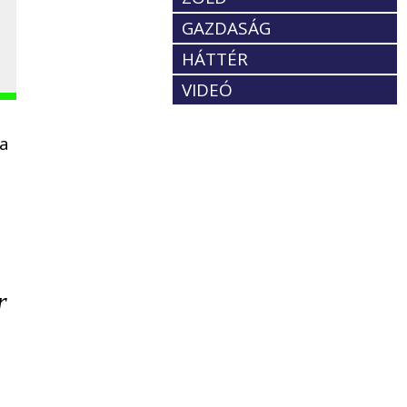
GAZDASÁG
HÁTTÉR
VIDEÓ
 a
r