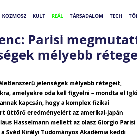
KOZMOSZ
KULT
REÁL
TÁRSADALOM
TECH
TÖ
erenc: Parisi megmutat
nségek mélyebb rétege
életlenszerű jelenségek mélyebb rétegeit,
a, amelyekre oda kell figyelni – mondta el Igló
 annak kapcsán, hogy a komplex fizikai
t úttörő eredményeiért az amerikai-japán
us Hasselmann mellett az olasz Giorgio Parisi
jat a Svéd Királyi Tudományos Akadémia keddi