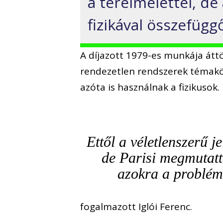
a térelmélettel, de
fizikával összefüg
A díjazott 1979-es munkája áttö
rendezetlen rendszerek témakö
azóta is használnak a fizikusok.
Ettől a véletlenszerű 
de Parisi megmutatt
azokra a problémá
fogalmazott Iglói Ferenc.