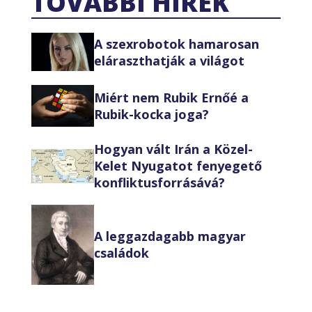
TOVÁBBI HÍREK
A szexrobotok hamarosan
eláraszthatják a világot
Miért nem Rubik Ernőé a
Rubik-kocka joga?
Hogyan vált Irán a Közel-
Kelet Nyugatot fenyegető
konfliktusforrásává?
A leggazdagabb magyar
családok