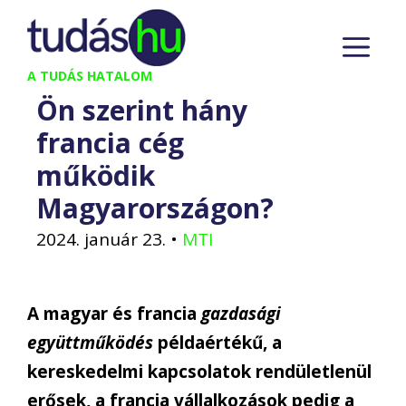
Kilépés
M
a
tartalomba
A TUDÁS HATALOM
Ön szerint hány
francia cég
működik
Magyarországon?
2024. január 23.
•
MTI
A magyar és francia
gazdasági
együttműködés
példaértékű, a
kereskedelmi kapcsolatok rendületlenül
erősek, a francia vállalkozások pedig a