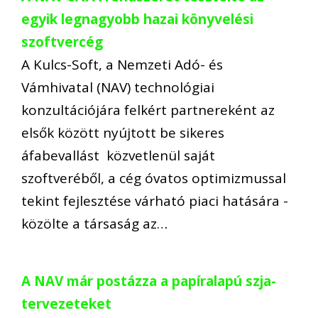
egyik legnagyobb hazai könyvelési
szoftvercég
A Kulcs-Soft, a Nemzeti Adó- és
Vámhivatal (NAV) technológiai
konzultációjára felkért partnereként az
elsők között nyújtott be sikeres
áfabevallást közvetlenül saját
szoftveréből, a cég óvatos optimizmussal
tekint fejlesztése várható piaci hatására -
közölte a társaság az…
A NAV már postázza a papíralapú szja-
tervezeteket