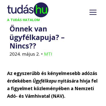
Kilépés
M
a
tartalomba
A TUDÁS HATALOM
Önnek van
ügyfélkapuja? –
Nincs??
2024. május 2.
•
MTI
Az egyszerűbb és kényelmesebb adózás
érdekében
Ügyfélkapu
nyitására hívja fel
a figyelmet közleményében a Nemzeti
Adó- és Vámhivatal (NAV).