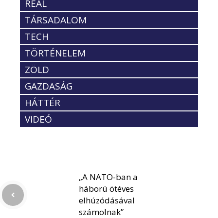
REÁL
TÁRSADALOM
TECH
TÖRTÉNELEM
ZÖLD
GAZDASÁG
HÁTTÉR
VIDEÓ
„A NATO-ban a
háború ötéves
elhúzódásával
számolnak”