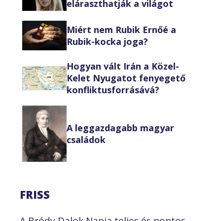
eláraszthatják a világot
Miért nem Rubik Ernőé a
Rubik-kocka joga?
Hogyan vált Irán a Közel-
Kelet Nyugatot fenyegető
konfliktusforrásává?
A leggazdagabb magyar
családok
FRISS
A Bródy Dalok Napja teljes és pontos