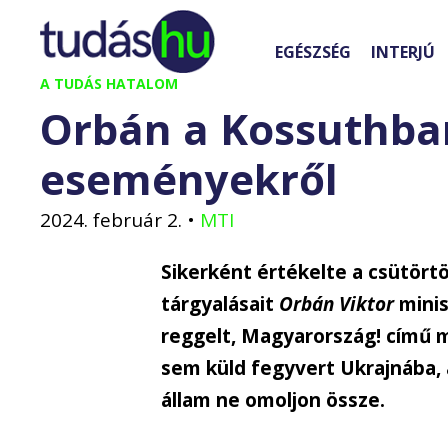
Kilépés
a
EGÉSZSÉG
INTERJÚ
tartalomba
A TUDÁS HATALOM
Orbán a Kossuthban
eseményekről
2024. február 2.
•
MTI
Sikerként értékelte a csütörtö
tárgyalásait
Orbán Viktor
minis
reggelt, Magyarország! című 
sem küld fegyvert Ukrajnába, 
állam ne omoljon össze.