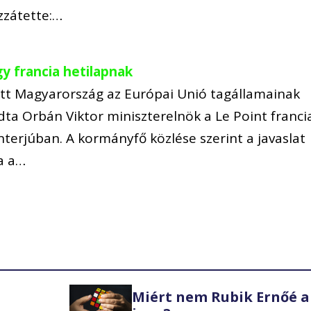
zzátette:…
gy francia hetilapnak
t Magyarország az Európai Unió tagállamainak
dta Orbán Viktor miniszterelnök a Le Point franci
terjúban. A kormányfő közlése szerint a javaslat
ha a…
Miért nem Rubik Ernőé a