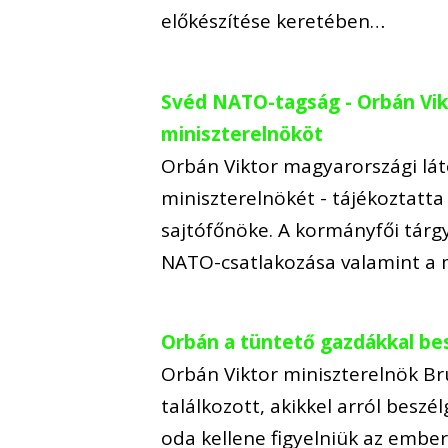
előkészítése keretében…
Svéd NATO-tagság - Orbán Vi
miniszterelnököt
Orbán Viktor magyarországi lát
miniszterelnökét - tájékoztatta
sajtófőnöke. A kormányfői tárg
NATO-csatlakozása valamint a 
Orbán a tüntető gazdákkal bes
Orbán Viktor miniszterelnök Br
találkozott, akikkel arról besz
oda kellene figyelniük az embe