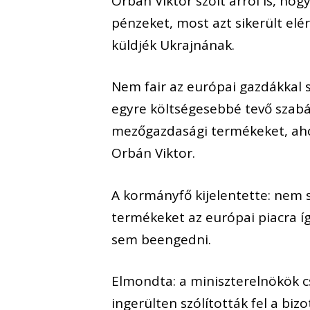
Orbán Viktor szólt arról is, h
pénzeket, most azt sikerült elér
küldjék Ukrajnának.
Nem fair az európai gazdákkal
egyre költségesebbé tevő szab
mezőgazdasági termékeket, ah
Orbán Viktor.
A kormányfő kijelentette: nem
termékeket az európai piacra í
sem beengedni.
Elmondta: a miniszterelnökök cs
ingerülten szólították fel a biz