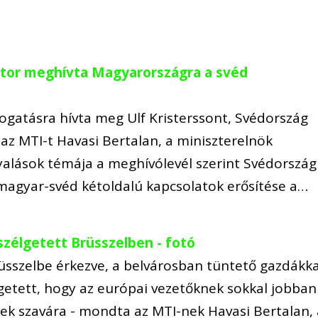
ktor meghívta Magyarországra a svéd
ogatásra hívta meg Ulf Kristerssont, Svédország
 az MTI-t Havasi Bertalan, a miniszterelnök
yalások témája a meghívólevél szerint Svédország
magyar-svéd kétoldalú kapcsolatok erősítése a…
zélgetett Brüsszelben - fotó
üsszelbe érkezve, a belvárosban tüntető gazdákka
élgetett, hogy az európai vezetőknek sokkal jobban
rek szavára - mondta az MTI-nek Havasi Bertalan, 