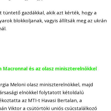
t tüntető gazdákkal, akik azt kérték, hogy a
yarok blokkoljanak, vagyis állítsák meg az ukrán
ál.
n Macronnal és az olasz miniszterelnökkel
rgia Meloni olasz miniszterelnökkel, majd
sasági elnökkel folytatott kétoldalú
koztatta az MTI-t Havasi Bertalan, a
án Viktor a csütörtöki uniós csúcstalálkozó