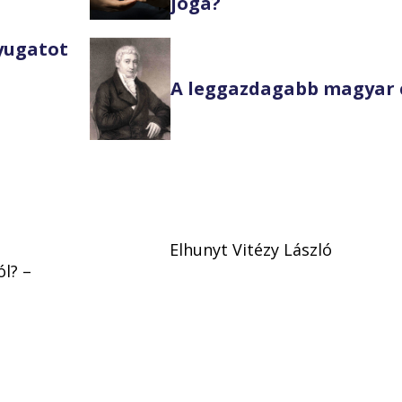
joga?
Nyugatot
A leggazdagabb magyar 
Elhunyt Vitézy László
l? –