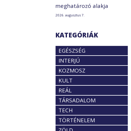
meghatározó alakja
2026. augusztus 7.
KATEGÓRIÁK
EGÉSZSÉG
INTERJÚ
KOZMOSZ
KULT
REÁL
TÁRSADALOM
TECH
TÖRTÉNELEM
ZÖLD