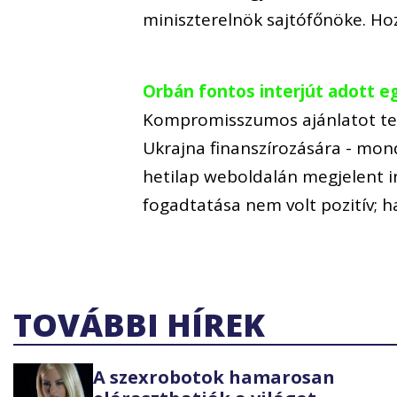
miniszterelnök sajtófőnöke. Ho
Orbán fontos interjút adott e
Kompromisszumos ajánlatot tet
Ukrajna finanszírozására - mon
hetilap weboldalán megjelent in
fogadtatása nem volt pozitív; 
TOVÁBBI HÍREK
A szexrobotok hamarosan