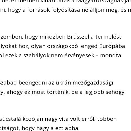
ogy decemberben kiharcolták a Magyarországnak já
ni, hogy a források folyósítása ne álljon meg, és 
 szemben, hogy miközben Brüsszel a termelést
ályokat hoz, olyan országokból enged Európába
ol ezek a szabályok nem érvényesek – mondta
 szabad beengedni az ukrán mezőgazdasági
gy, ahogy ez most történik, de a legjobb sehogy
úcstalálkozóján nagy vita volt erről, többen
ottságot, hogy hagyja ezt abba.