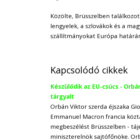
Közölte, Brüsszelben találkozot
lengyelek, a szlovákok és a mag
szállítmányokat Európa határán
Kapcsolódó cikkek
Készülődik az EU-csúcs - Orbá
tárgyalt
Orbán Viktor szerda éjszaka Gio
Emmanuel Macron francia köztár
megbeszélést Brüsszelben - tájé
miniszterelnök sajtófőnöke. Orb