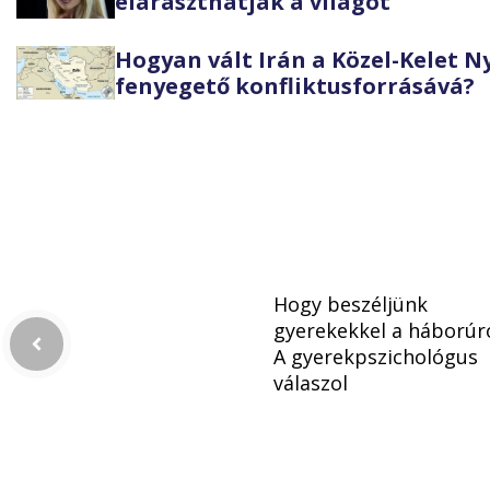
eláraszthatják a világot
Hogyan vált Irán a Közel-Kelet 
fenyegető konfliktusforrásává?
Hogy beszéljünk
gyerekekkel a háborúró
A gyerekpszichológus
válaszol