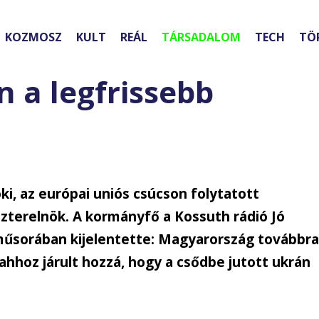
KOZMOSZ
KULT
REÁL
TÁRSADALOM
TECH
TÖ
 a legfrissebb
ki, az európai uniós csúcson folytatott
zterelnök. A kormányfő a Kossuth rádió Jó
műsorában kijelentette: Magyarország továbbr
ahhoz járult hozzá, hogy a csődbe jutott ukrán