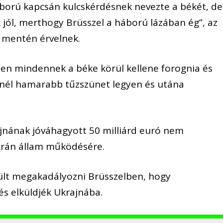
ború kapcsán kulcskérdésnek nevezte a békét, de
jól, merthogy Brüsszel a háború lázában ég”, az
 mentén érvelnek.
en mindennek a béke körül kellene forognia és
inél hamarabb tűzszünet legyen és utána
jnának jóváhagyott 50 milliárd euró nem
krán állam működésére.
ült megakadályozni Brüsszelben, hogy
s elküldjék Ukrajnába.