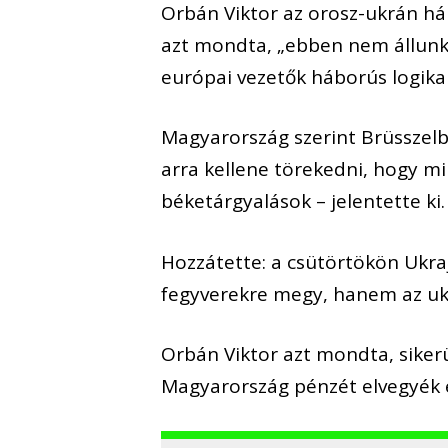
Orbán Viktor az orosz-ukrán há
azt mondta, „ebben nem állunk 
európai vezetők háborús logika
Magyarország szerint Brüsszelb
arra kellene törekedni, hogy m
béketárgyalások – jelentette ki.
Hozzátette: a csütörtökön Ukra
fegyverekre megy, hanem az u
Orbán Viktor azt mondta, siker
Magyarország pénzét elvegyék é