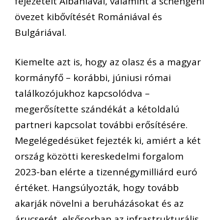
fejezeteit Albániával, valamint a schengeni
övezet kibővítését Romániával és
Bulgáriával.
Kiemelte azt is, hogy az olasz és a magyar
kormányfő – korábbi, júniusi római
találkozójukhoz kapcsolódva –
megerősítette szándékát a kétoldalú
partneri kapcsolat további erősítésére.
Megelégedésüket fejezték ki, amiért a két
ország közötti kereskedelmi forgalom
2023-ban elérte a tizennégymilliárd euró
értéket. Hangsúlyozták, hogy tovább
akarják növelni a beruházásokat és az
árucserét, elsősorban az infrastrukturális