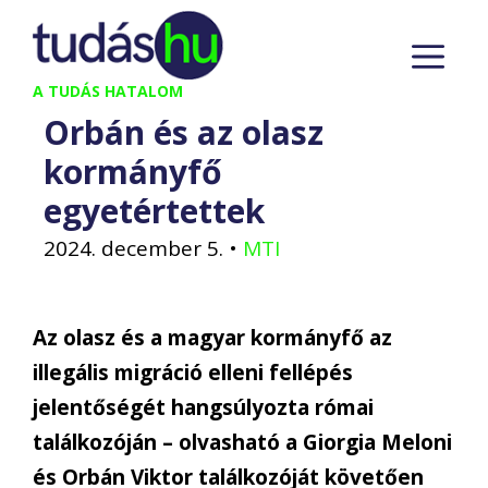
Kilépés
M
a
tartalomba
A TUDÁS HATALOM
Orbán és az olasz
kormányfő
egyetértettek
2024. december 5.
•
MTI
Az olasz és a magyar kormányfő az
illegális migráció elleni fellépés
jelentőségét hangsúlyozta római
találkozóján – olvasható a Giorgia Meloni
és Orbán Viktor találkozóját követően