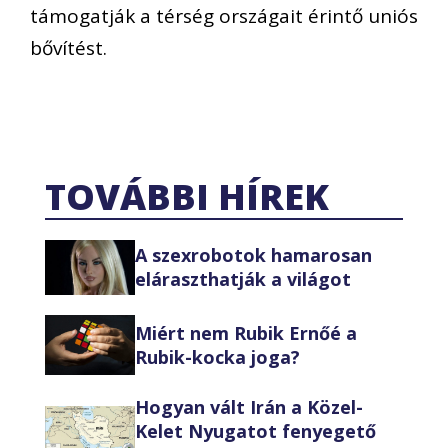
támogatják a térség országait érintő uniós
bővítést.
TOVÁBBI HÍREK
A szexrobotok hamarosan
eláraszthatják a világot
Miért nem Rubik Ernőé a
Rubik-kocka joga?
Hogyan vált Irán a Közel-
Kelet Nyugatot fenyegető