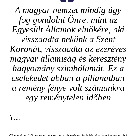
A magyar nemzet mindig úgy
fog gondolni Önre, mint az
Egyesült Államok elnökére, aki
visszaadta nekünk a Szent
Koronát, visszaadta az ezeréves
magyar államiság és keresztény
hagyomány szimbólumát. Ez a
cselekedet abban a pillanatban
a remény fénye volt számunkra
egy reménytelen időben
írta.
Orbán Viktor levele végén háláját fejezte ki