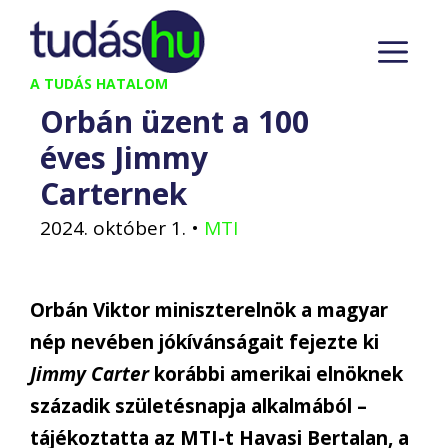
Kilépés
M
a
tartalomba
A TUDÁS HATALOM
Orbán üzent a 100
éves Jimmy
Carternek
2024. október 1.
•
MTI
Orbán Viktor miniszterelnök a magyar
nép nevében jókívánságait fejezte ki
Jimmy Carter
korábbi amerikai elnöknek
századik születésnapja alkalmából –
tájékoztatta az MTI-t Havasi Bertalan, a