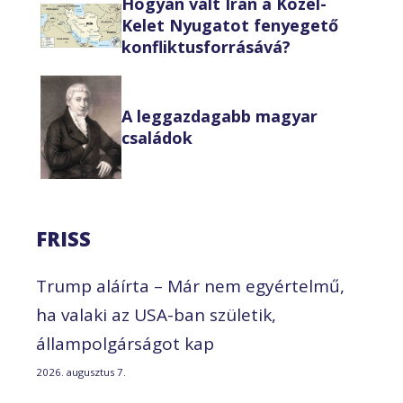
Hogyan vált Irán a Közel-
Kelet Nyugatot fenyegető
konfliktusforrásává?
A leggazdagabb magyar
családok
FRISS
Trump aláírta – Már nem egyértelmű,
ha valaki az USA-ban születik,
állampolgárságot kap
2026. augusztus 7.