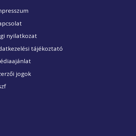
mpresszum
apcsolat
ogi nyilatkozat
datkezelési tájékoztató
édiaajánlat
zerzői jogok
szf