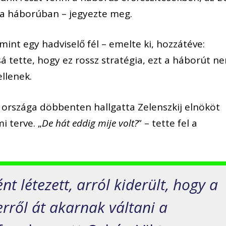
 a háborúban – jegyezte meg.
mint egy hadviselő fél – emelte ki, hozzátéve:
á tette, hogy ez rossz stratégia, ezt a háborút n
llenek.
országa döbbenten hallgatta Zelenszkij elnököt
i terve. „
De hát eddig mije volt?
” – tette fel a
nt létezett, arról kiderült, hogy a
erről át akarnak váltani a