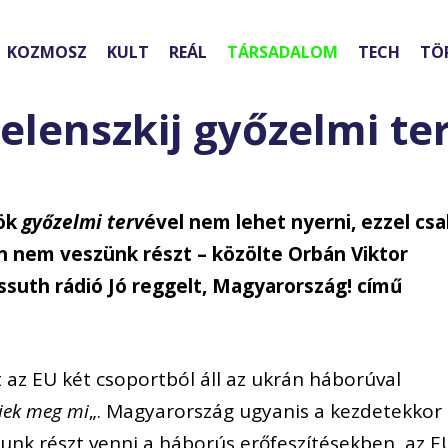
KOZMOSZ
KULT
REÁL
TÁRSADALOM
TECH
TÖ
lenszkij győzelmi te
nök
győzelmi terv
ével nem lehet nyerni, ezzel csa
en nem veszünk részt – közölte Orbán Viktor
suth rádió Jó reggelt, Magyarország! című
az EU két csoportból áll az ukrán háborúval
iek meg mi
„. Magyarország ugyanis a kezdetekkor
unk részt venni a háborús erőfeszítésekben, az E