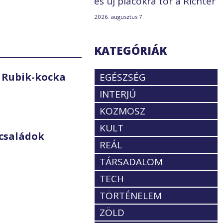
és új piacokra tör a Richter
2026. augusztus 7.
KATEGÓRIÁK
 Rubik-kocka
EGÉSZSÉG
INTERJÚ
KOZMOSZ
KULT
családok
REÁL
TÁRSADALOM
TECH
TÖRTÉNELEM
ZÖLD