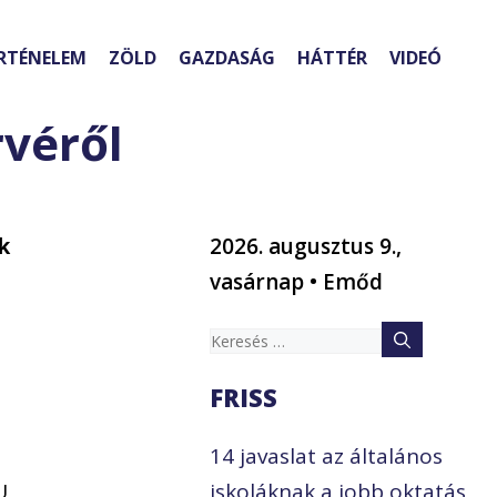
RTÉNELEM
ZÖLD
GAZDASÁG
HÁTTÉR
VIDEÓ
rvéről
k
2026. augusztus 9.,
vasárnap • Emőd
Keresés:
FRISS
14 javaslat az általános
U
iskoláknak a jobb oktatás