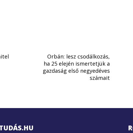
itel
Orbán: lesz csodálkozás,
ha 25 elején ismertetjük a
gazdaság első negyedéves
számait
TUDÁS.HU
R