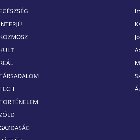
EGÉSZSÉG
I
INTERJÚ
K
KOZMOSZ
J
KULT
A
REÁL
M
TÁRSADALOM
S
TECH
Á
TÖRTÉNELEM
ZÖLD
GAZDASÁG