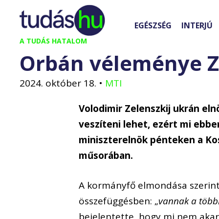
Kilépés
a
EGÉSZSÉG
INTERJÚ
tartalomba
A TUDÁS HATALOM
Orbán véleménye Ze
2024. október 18.
•
MTI
Volodimir Zelenszkij ukrán el
veszíteni lehet, ezért mi ebb
miniszterelnök pénteken a Kos
műsorában.
A kormányfő elmondása szerint 
összefüggésben: „
vannak a több
bejelentette, hogy mi nem akar