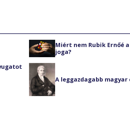
Miért nem Rubik Ernőé a
joga?
Nyugatot
A leggazdagabb magyar 