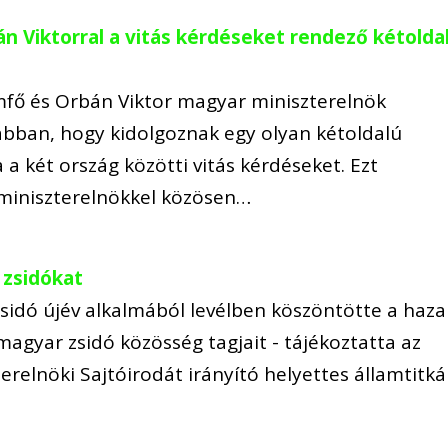
 Viktorral a vitás kérdéseket rendező kétolda
amfő és Orbán Viktor magyar miniszterelnök
bban, hogy kidolgoznak egy olyan kétoldalú
 két ország közötti vitás kérdéseket. Ezt
 miniszterelnökkel közösen…
 zsidókat
sidó újév alkalmából levélben köszöntötte a haza
 magyar zsidó közösség tagjait - tájékoztatta az
erelnöki Sajtóirodát irányító helyettes államtitká