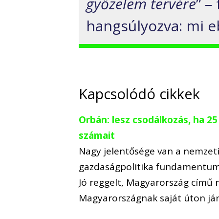
győzelem tervére
” –
hangsúlyozva: mi 
Kapcsolódó cikkek
Orbán: lesz csodálkozás, ha 2
számait
Nagy jelentősége van a nemzeti 
gazdaságpolitika fundamentumai
Jó reggelt, Magyarország című
Magyarországnak saját úton já