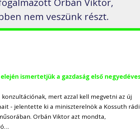
 fogalmazott Orbán Viktor,
ebben nem veszünk részt.
5 elején ismertetjük a gazdaság első negyedéve
konzultációnak, mert azzal kell megvetni az új
t - jelentette ki a miniszterelnök a Kossuth rád
 műsorában. Orbán Viktor azt mondta,
ró…