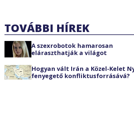
TOVÁBBI HÍREK
A szexrobotok hamarosan
eláraszthatják a világot
Hogyan vált Irán a Közel-Kelet 
fenyegető konfliktusforrásává?