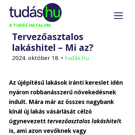
Kilépés
M
a
tartalomba
A TUDÁS HATALOM
Tervezőasztalos
lakáshitel – Mi az?
2024. október 18.
•
tudás.hu
Az újépítésű lakások iránti kereslet idén
nyáron robbanásszerű növekedésnek
indult. Mára már az összes nagybank
kínál új lakás vásárlását célzó
úgynevezett
tervezőasztalos lakáshitel
t
is, ami azon vevőknek vagy