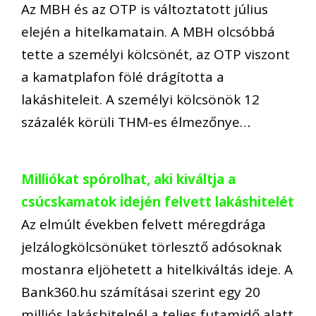
Az MBH és az OTP is változtatott július
elején a hitelkamatain. A MBH olcsóbbá
tette a személyi kölcsönét, az OTP viszont
a kamatplafon fölé drágította a
lakáshiteleit. A személyi kölcsönök 12
százalék körüli THM-es élmezőnye…
Milliókat spórolhat, aki kiváltja a
csúcskamatok idején felvett lakáshitelét
Az elmúlt években felvett méregdrága
jelzálogkölcsönüket törlesztő adósoknak
mostanra eljöhetett a hitelkiváltás ideje. A
Bank360.hu számításai szerint egy 20
milliós lakáshitelnél a teljes futamidő alatt