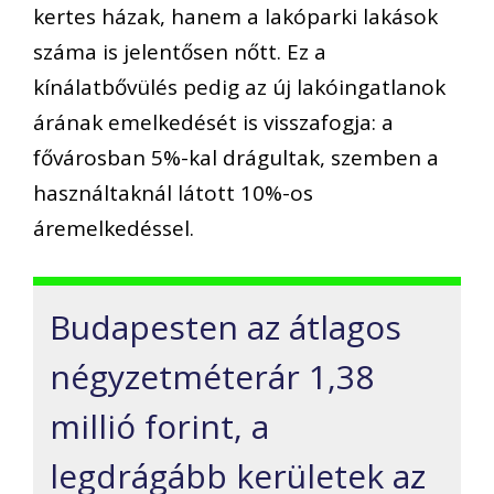
kertes házak, hanem a lakóparki lakások
száma is jelentősen nőtt. Ez a
kínálatbővülés pedig az új lakóingatlanok
árának emelkedését is visszafogja: a
fővárosban 5%-kal drágultak, szemben a
használtaknál látott 10%-os
áremelkedéssel.
Budapesten az átlagos
négyzetméterár 1,38
millió forint, a
legdrágább kerületek az