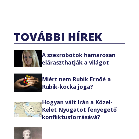
TOVÁBBI HÍREK
A szexrobotok hamarosan
eláraszthatják a világot
Miért nem Rubik Ernőé a
Rubik-kocka joga?
Hogyan vált Irán a Közel-
Kelet Nyugatot fenyegető
konfliktusforrásává?