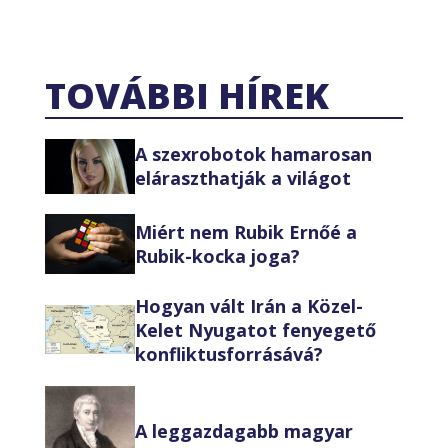
TOVÁBBI HÍREK
A szexrobotok hamarosan
eláraszthatják a világot
Miért nem Rubik Ernőé a
Rubik-kocka joga?
Hogyan vált Irán a Közel-
Kelet Nyugatot fenyegető
konfliktusforrásává?
A leggazdagabb magyar