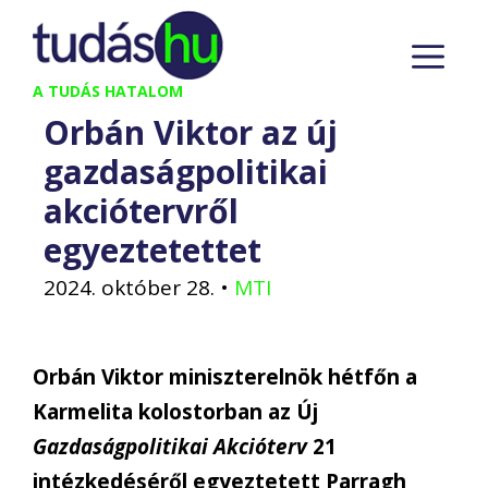
Kilépés
M
a
tartalomba
A TUDÁS HATALOM
Orbán Viktor az új
gazdaságpolitikai
akciótervről
egyeztetettet
2024. október 28.
•
MTI
Orbán Viktor miniszterelnök hétfőn a
Karmelita kolostorban az Új
Gazdaságpolitikai Akcióterv
21
intézkedéséről egyeztetett Parragh