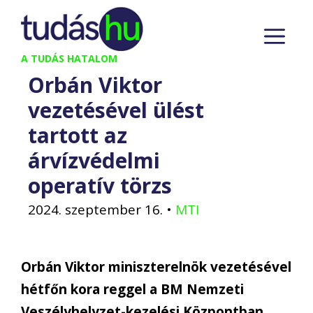
Kilépés
M
a
tartalomba
A TUDÁS HATALOM
Orbán Viktor
vezetésével ülést
tartott az
árvízvédelmi
operatív törzs
2024. szeptember 16.
•
MTI
Orbán Viktor miniszterelnök vezetésével
hétfőn kora reggel a BM Nemzeti
Veszélyhelyzet-kezelési Központban