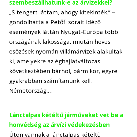
szembeszállhatunk-e az árvizekkel?
„S tengert láttam, ahogy kitekinték.” –
gondolhatta a Petőfi sorait idéző
események láttán Nyugat-Európa több
országának lakossága, miután heves
esőzések nyomán villámárvizek alakultak
ki, amelyekre az éghajlatváltozás
következtében bárhol, bármikor, egyre
gyakrabban számítanunk kell.
Németország,…
Lánctalpas kétéltű járműveket vet be a
honvédség az árvízi védekezésben
Úton vannak a lánctalpas kétéltű