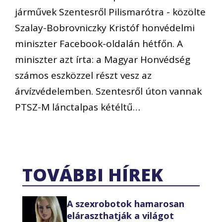
járművek Szentesről Pilismarótra - közölte
Szalay-Bobrovniczky Kristóf honvédelmi
miniszter Facebook-oldalán hétfőn. A
miniszter azt írta: a Magyar Honvédség
számos eszközzel részt vesz az
árvízvédelemben. Szentesről úton vannak
PTSZ-M lánctalpas kétéltű…
TOVÁBBI HÍREK
A szexrobotok hamarosan
eláraszthatják a világot