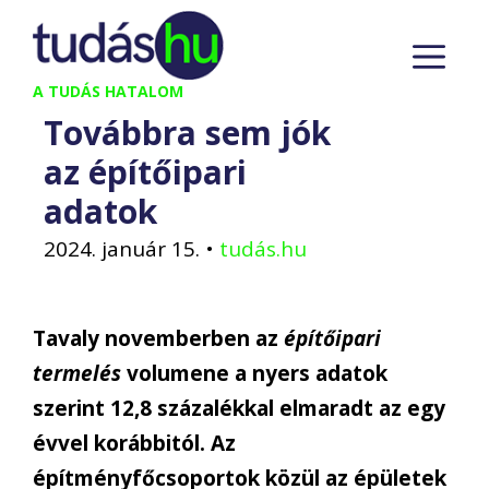
Kilépés
M
a
tartalomba
A TUDÁS HATALOM
Továbbra sem jók
az építőipari
adatok
2024. január 15.
•
tudás.hu
Tavaly novemberben az
építőipari
termelés
volumene a nyers adatok
szerint 12,8 százalékkal elmaradt az egy
évvel korábbitól. Az
építményfőcsoportok közül az épületek