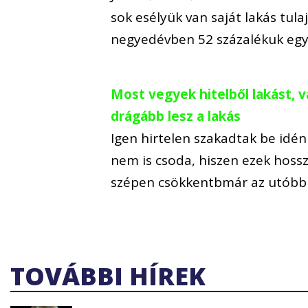
sok esélyük van saját lakás tul
negyedévben 52 százalékuk egy
Most vegyek hitelből lakást, 
drágább lesz a lakás
Igen hirtelen szakadtak be idén
nem is csoda, hiszen ezek hossza
szépen csökkentbmár az utóbbi
TOVÁBBI HÍREK