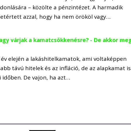
ajdonlására – közölte a pénzintézet. A harmadik
etértett azzal, hogy ha nem örököl vagy…
vagy várjak a kamatcsökkenésre? - De akkor me
 év elején a lakáshitelkamatok, ami voltaképpen
bb távú hitelek és az infláció, de az alapkamat is
 időben. De vajon, ha azt…