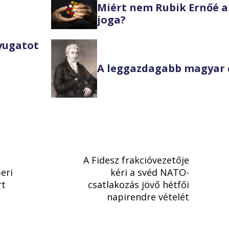
Miért nem Rubik Ernőé a
joga?
Nyugatot
A leggazdagabb magyar 
A Fidesz frakcióvezetője
eri
kéri a svéd NATO-
rt
csatlakozás jövő hétfői
napirendre vételét