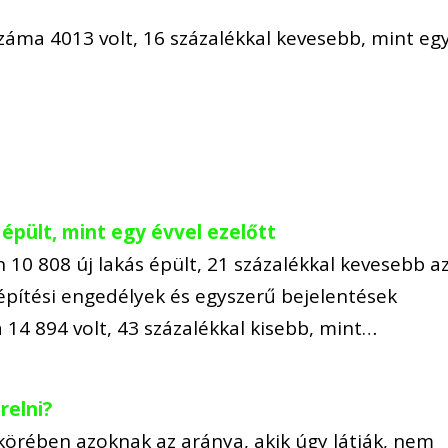
záma 4013 volt, 16 százalékkal kevesebb, mint eg
épült, mint egy évvel ezelőtt
10 808 új lakás épült, 21 százalékkal kevesebb a
 építési engedélyek és egyszerű bejelentések
14 894 volt, 43 százalékkal kisebb, mint…
relni?
körében azoknak az aránya, akik úgy látják, nem