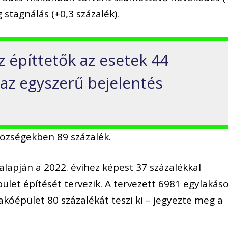
 stagnálás (+0,3 százalék).
z építtetők az esetek 44
 az egyszerű bejelentés
községekben 89 százalék.
 alapján a 2022. évihez képest 37 százalékkal
let építését tervezik. A tervezett 6981 egylakás
akóépület 80 százalékát teszi ki – jegyezte meg a