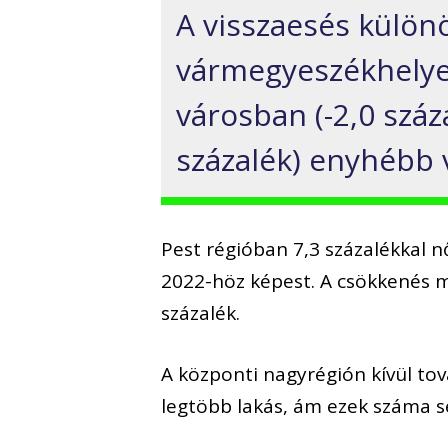
A visszaesés külön
vármegyeszékhelyek
városban (-2,0 száz
százalék) enyhébb v
Pest régióban 7,3 százalékkal n
2022-höz képest. A csökkenés m
százalék.
A központi nagyrégión kívül t
legtöbb lakás, ám ezek száma sem