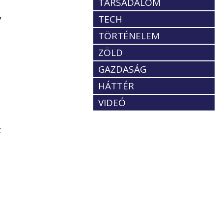
TÁRSADALOM
y
TECH
TÖRTÉNELEM
ZÖLD
GAZDASÁG
HÁTTÉR
VIDEÓ
z