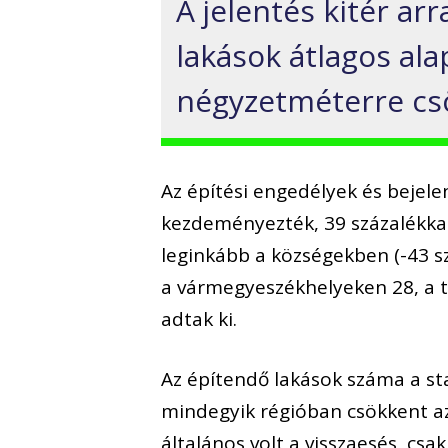
A jelentés kitér ar
lakások átlagos al
négyzetméterre cs
Az építési engedélyek és bejele
kezdeményezték, 39 százalékkal
leginkább a községekben (-43 szá
a vármegyeszékhelyeken 28, a 
adtak ki.
Az építendő lakások száma a sta
mindegyik régióban csökkent az
általános volt a visszaesés, c