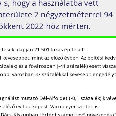
ra s, hogy a használatba vett
apterülete 2 négyzetméterrel 94
ökkent 2022-höz mérten.
ntések alapján 21 501 lakás építését
 kevesebbet, mint az előző évben. Az építési kedv
zalék) és a fővárosban (-41 százalék) esett vissza
többi városban 37 százalékkal kevesebb engedély
gnálást mutató Dél-Alföldet (-0,1 százalék) kivév
 előző évihez képest. Vármegyei szinten is
sak Bács-Kiskunban történt számottevő növekedés (