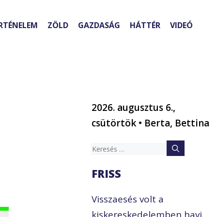
RTÉNELEM
ZÖLD
GAZDASÁG
HÁTTÉR
VIDEÓ
2026. augusztus 6.,
csütörtök • Berta, Bettina
–
Keresés:
FRISS
Visszaesés volt a
kiskereskedelemben havi