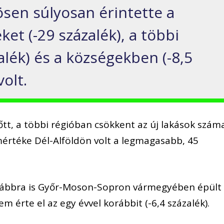
ösen súlyosan érintette a
et (-29 százalék), a többi
alék) és a községekben (-8,5
olt.
őtt, a többi régióban csökkent az új lakások szám
értéke Dél-Alföldön volt a legmagasabb, 45
ovábbra is Győr-Moson-Sopron vármegyében épült
 érte el az egy évvel korábbit (-6,4 százalék).