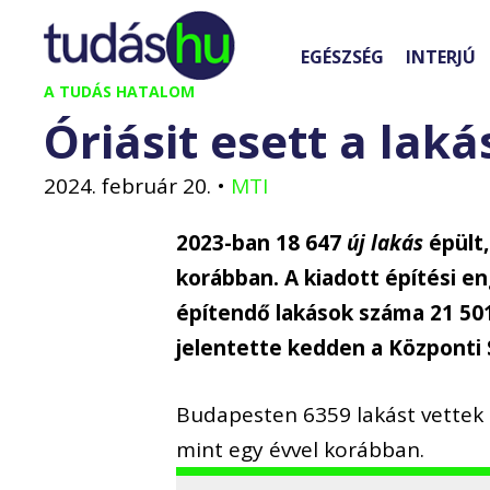
Kilépés
a
EGÉSZSÉG
INTERJÚ
tartalomba
A TUDÁS HATALOM
Óriásit esett a laká
2024. február 20.
•
MTI
2023-ban 18 647
új lakás
épült,
korábban. A kiadott építési e
építendő lakások száma 21 501
jelentette kedden a Központi S
Budapesten 6359 lakást vettek 
mint egy évvel korábban.