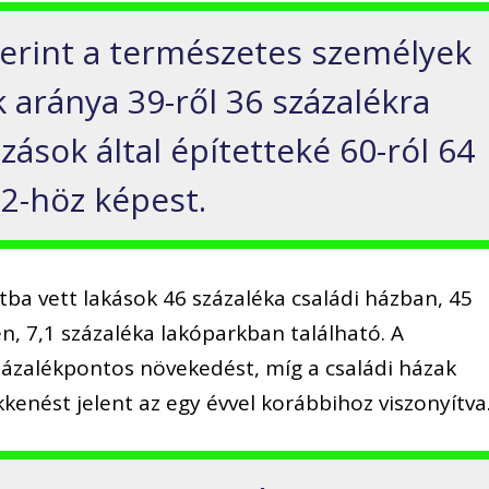
erint a természetes személyek
ok aránya 39-ről 36 százalékra
ozások által építetteké 60-ról 64
22-höz képest.
ba vett lakások 46 százaléka családi házban, 45
n, 7,1 százaléka lakóparkban található. A
zázalékpontos növekedést, míg a családi házak
enést jelent az egy évvel korábbihoz viszonyítva