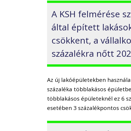
A KSH felmérése sz
által épített lakás
csökkent, a vállalk
százalékra nőtt 20
Az új lakóépületekben használat
százaléka többlakásos épületbe
többlakásos épületeknél ez 6 s
esetében 3 százalékpontos csökk