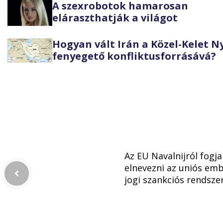
A szexrobotok hamarosan
eláraszthatják a világot
Hogyan vált Irán a Közel-Kelet 
fenyegető konfliktusforrásává?
Az EU Navalnijról fogja
elnevezni az uniós emb
jogi szankciós rendsze