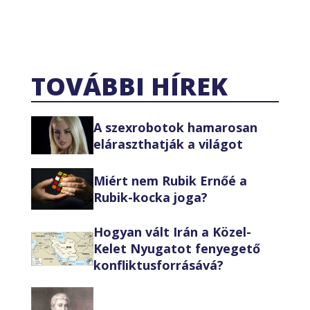
TOVÁBBI HÍREK
A szexrobotok hamarosan
eláraszthatják a világot
Miért nem Rubik Ernőé a
Rubik-kocka joga?
Hogyan vált Irán a Közel-
Kelet Nyugatot fenyegető
konfliktusforrásává?