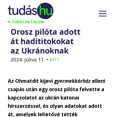
Kilépés
M
a
tartalomba
A TUDÁS HATALOM
Orosz pilóta adott
át hadititokokat
az Ukránoknak
2024. július 11.
•
MTI
Az Ohmatdit kijevi
gyermekkórház
elleni
csapás után egy orosz pilóta felvette a
kapcsolatot az ukrán katonai
hírszerzéssel, és olyan adatokat adott
át, amelyek lehetővé tették