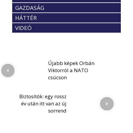
GAZDASÁG
HÁTTÉR
VIDEÓ
Újabb képek Orbán
Viktorról a NATO
csúcson
Biztosítók: egy rossz
év után itt van az új
sorrend