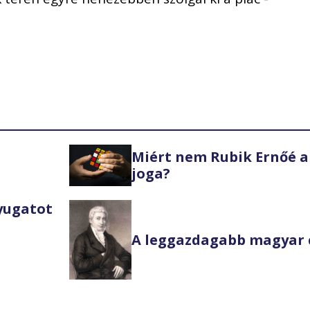
Miért nem Rubik Ernőé a
joga?
Nyugatot
A leggazdagabb magyar 