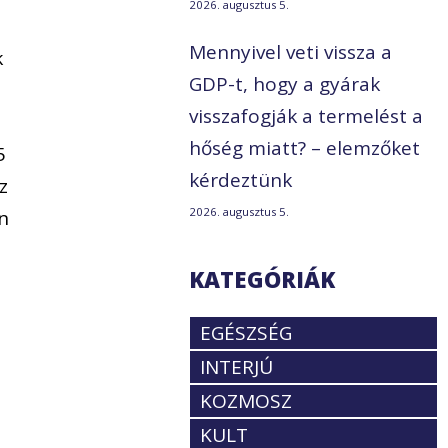
2026. augusztus 5.
Mennyivel veti vissza a
k
GDP-t, hogy a gyárak
visszafogják a termelést a
hőség miatt? – elemzőket
5
kérdeztünk
z
2026. augusztus 5.
an
KATEGÓRIÁK
EGÉSZSÉG
INTERJÚ
KOZMOSZ
KULT