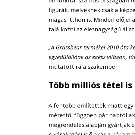
elmondta, számos országban re
figurák, melyeknek csak a képz
magas itthon is. Minden előjel
találkozni az életnagyságú álla
„A Grassbear termékei 2010 óta ké
egyedülállóak az egész világon, t
mutatott rá a szakember.
Több milliós tétel is
A fentebb említettek miatt egy-
mérettől függően pár naptól aká
megrendelés alapján gyártják é
A várakozási idő akár a három h