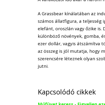
A Grassbear kínálatában az ind
számos állatfigura, a teljesség
elefánt, oroszlán vagy őzike is
különböző növények, gomba, és
ezer dollár, vagyis átszámítva t
az összeg is jól mutatja, hogy 
szerencsére léteznek olyan szob
jutni.
Kapcsolódó cikkek
Műfüvet keress - Figyeljen ez