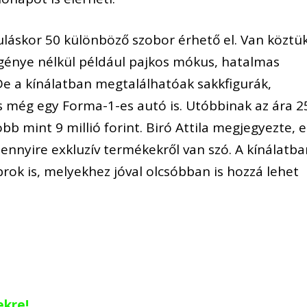
uláskor 50 különböző szobor érhető el. Van köztü
 igénye nélkül például pajkos mókus, hatalmas
. De a kínálatban megtalálhatóak sakkfigurák,
 még egy Forma-1-es autó is. Utóbbinak az ára 2
öbb mint 9 millió forint. Biró Attila megjegyezte, e
mennyire exkluzív termékekről van szó. A kínálatb
rok is, melyekhez jóval olcsóbban is hozzá lehet
ekre!