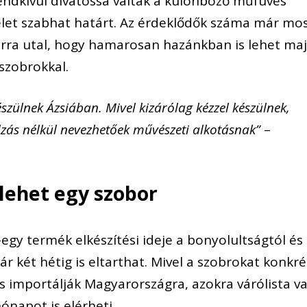
ndkívül divatossá váltak a különböző műfüves
elet szabhat határt. Az érdeklődők száma már mo
 arra utal, hogy hamarosan hazánkban is lehet ma
tszobrokkal.
szülnek Ázsiában. Mivel kizárólag kézzel készülnek,
úlzás nélkül nevezhetőek művészeti alkotásnak”
–
 lehet egy szobor
egy termék elkészítési ideje a bonyolultságtól és
r két hétig is eltarthat. Mivel a szobrokat konkré
s importálják Magyarországra, azokra várólista va
ónapot is elérheti.