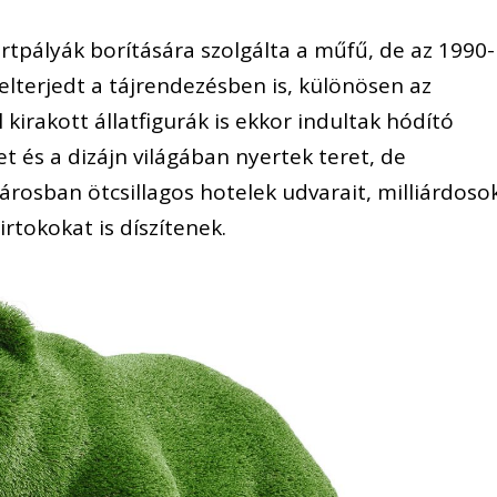
rtpályák borítására szolgálta a műfű, de az 1990-
elterjedt a tájrendezésben is, különösen az
kirakott állatfigurák is ekkor indultak hódító
t és a dizájn világában nyertek teret, de
osban ötcsillagos hotelek udvarait, milliárdoso
rtokokat is díszítenek.