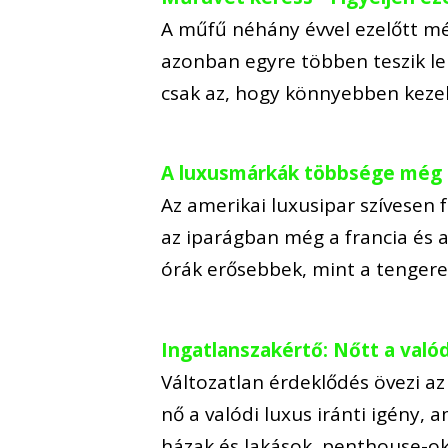
A műfű néhány évvel ezelőtt mé
azonban egyre többen teszik le
csak az, hogy könnyebben kezel
A luxusmárkák többsége még 
Az amerikai luxusipar szívesen
az iparágban még a francia és az
órák erősebbek, mint a tenger
Ingatlanszakértő: Nőtt a valód
Változatlan érdeklődés övezi az
nő a valódi luxus iránti igény,
házak és lakások, penthouse-ok 