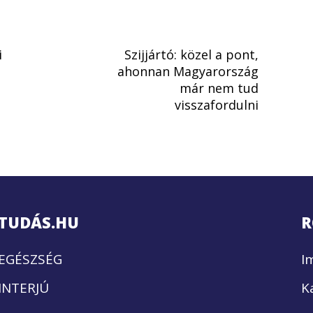
i
Szijjártó: közel a pont,
ahonnan Magyarország
már nem tud
visszafordulni
TUDÁS.HU
R
EGÉSZSÉG
I
INTERJÚ
K