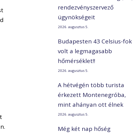
rendezvényszervező
st
ügynökségeit
jd
2026. augusztus 5.
Budapesten 43 Celsius-fok
volt a legmagasabb
hőmérséklet!!
2026. augusztus 5.
A hétvégén több turista
érkezett Montenegróba,
mint ahányan ott élnek
2026. augusztus 5.
t
n.
Még két nap hőség