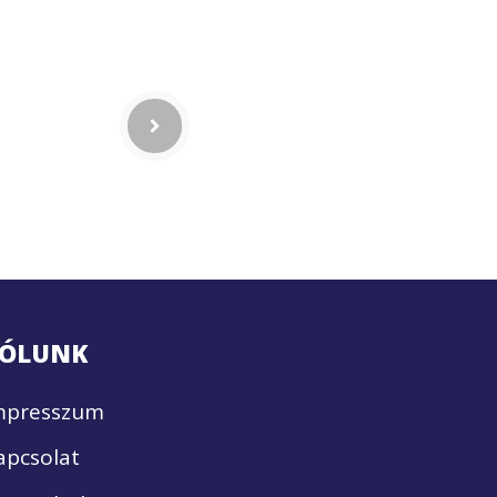
ÓLUNK
mpresszum
apcsolat