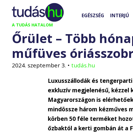
Kilépés
a
EGÉSZSÉG
INTERJÚ
tartalomba
A TUDÁS HATALOM
Őrület – Több hónap
műfüves óriásszob
2024. szeptember 3.
•
tudás.hu
Luxusszállodák és tengerparti 
exkluzív megjelenésű, kézzel 
Magyarországon is elérhetőek
mindössze három kézműves mes
körben 50 féle terméket hozo
őzbaktól a kerti gombán át a 