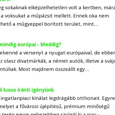
g sokaknak elképzelhetetlen volt a kertben, már
 a voksukat a műpázsit mellett. Ennek oka nem
hető a műgyeppel borított terület, mint…
mindig európai - Meddig?
 felvenné a versenyt a nyugat-európaival, de ebbe
 olasz divatmárkák, a német autók, illetve a svájc
entúliak. Most majdnem összeállt egy…
i luxus iránti igényünk
 ingatlanpiaci kínálat legdrágább otthonait. Egyr
 amelyet a fővárosi újépítésű, prémium minőségű
terén egyre nehezebben szolgál ki a piac -