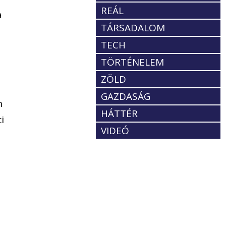
REÁL
a
TÁRSADALOM
TECH
TÖRTÉNELEM
ZÖLD
GAZDASÁG
n
HÁTTÉR
i
VIDEÓ
e