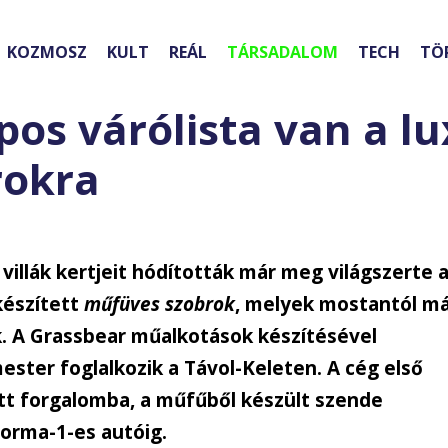
KOZMOSZ
KULT
REÁL
TÁRSADALOM
TECH
TÖ
os várólista van a l
rokra
villák kertjeit hódították már meg világszerte 
készített
műfüves szobrok
, melyek mostantól m
. A Grassbear műalkotások készítésével
ter foglalkozik a Távol-Keleten. A cég első
tt forgalomba, a műfűből készült szende
Forma-1-es autóig.