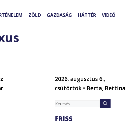
RTÉNELEM
ZÖLD
GAZDASÁG
HÁTTÉR
VIDEÓ
uxus
az
2026. augusztus 6.,
ár
csütörtök • Berta, Bettina
Keresés:
FRISS