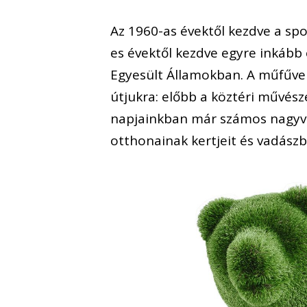
Az 1960-as évektől kezdve a spo
es évektől kezdve egyre inkább 
Egyesült Államokban. A műfűvel 
útjukra: előbb a köztéri művésze
napjainkban már számos nagyvár
otthonainak kertjeit és vadászbi