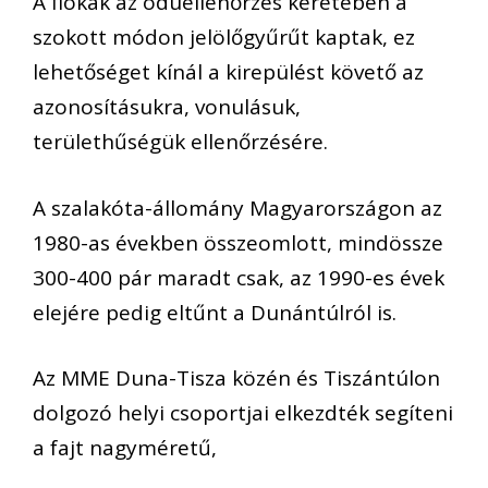
A fiókák az odúellenőrzés keretében a
szokott módon jelölőgyűrűt kaptak, ez
lehetőséget kínál a kirepülést követő az
azonosításukra, vonulásuk,
területhűségük ellenőrzésére.
A szalakóta-állomány Magyarországon az
1980-as években összeomlott, mindössze
300-400 pár maradt csak, az 1990-es évek
elejére pedig eltűnt a Dunántúlról is.
Az MME Duna-Tisza közén és Tiszántúlon
dolgozó helyi csoportjai elkezdték segíteni
a fajt nagyméretű,