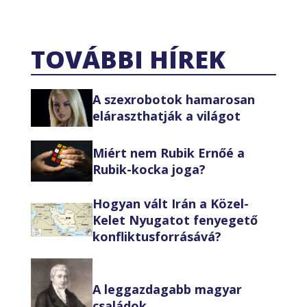
TOVÁBBI HÍREK
A szexrobotok hamarosan
eláraszthatják a világot
Miért nem Rubik Ernőé a
Rubik-kocka joga?
Hogyan vált Irán a Közel-
Kelet Nyugatot fenyegető
konfliktusforrásává?
A leggazdagabb magyar
családok