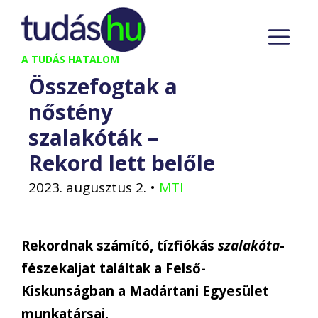
Kilépés
M
a
tartalomba
A TUDÁS HATALOM
Összefogtak a
nőstény
szalakóták –
Rekord lett belőle
2023. augusztus 2.
•
MTI
Rekordnak számító, tízfiókás
szalakóta
-
fészekaljat találtak a Felső-
Kiskunságban a Madártani Egyesület
munkatársai.