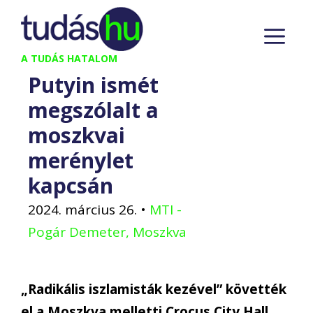
Kilépés
M
a
tartalomba
A TUDÁS HATALOM
Putyin ismét
megszólalt a
moszkvai
merénylet
kapcsán
2024. március 26.
•
MTI -
Pogár Demeter, Moszkva
„Radikális iszlamisták kezével” követték
el a Moszkva melletti Crocus City Hall