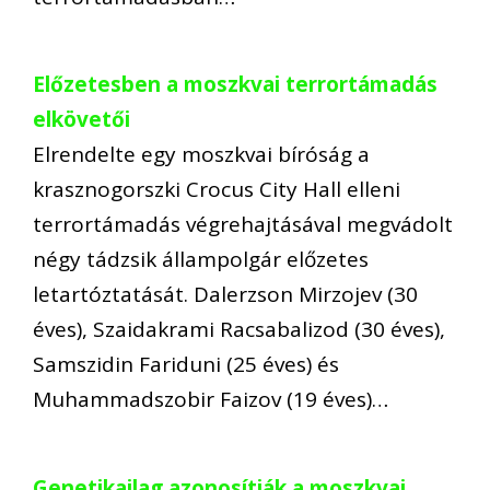
Előzetesben a moszkvai terrortámadás
elkövetői
Elrendelte egy moszkvai bíróság a
krasznogorszki Crocus City Hall elleni
terrortámadás végrehajtásával megvádolt
négy tádzsik állampolgár előzetes
letartóztatását. Dalerzson Mirzojev (30
éves), Szaidakrami Racsabalizod (30 éves),
Samszidin Fariduni (25 éves) és
Muhammadszobir Faizov (19 éves)…
Genetikailag azonosítják a moszkvai