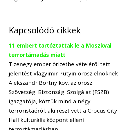
Kapcsolódó cikkek
11 embert tartóztattak le a Moszkvai
terrortámadás miatt
Tizenegy ember őrizetbe vételéről tett
jelentést Vlagyimir Putyin orosz elnöknek
Alekszandr Bortnyikov, az orosz
Szövetségi Biztonsági Szolgálat (FSZB)
igazgatója, köztük mind a négy
terroristáéról, aki részt vett a Crocus City
Hall kulturális központ elleni
terrortámadásban…