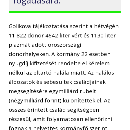
fogadására.
Golikova tájékoztatása szerint a hétvégén
11 822 donor 4642 liter vért és 1130 liter
plazmát adott oroszországi
donorhelyeken. A kormány 22 esetben
nyugdíj kifizetését rendelte el kérelem
nélkül az eltartó halála miatt. Az halálos
áldozatok és sebesültek családjainak
megsegítésére egymilliárd rubelt
(négymilliárd forint) különítettek el. Az
összes érintett család segítségben
részesül, amit folyamatosan ellenőrizni
fognak a helyettes kormányfő szerint.