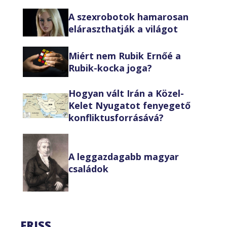
A szexrobotok hamarosan
eláraszthatják a világot
Miért nem Rubik Ernőé a
Rubik-kocka joga?
Hogyan vált Irán a Közel-
Kelet Nyugatot fenyegető
konfliktusforrásává?
A leggazdagabb magyar
családok
FRISS