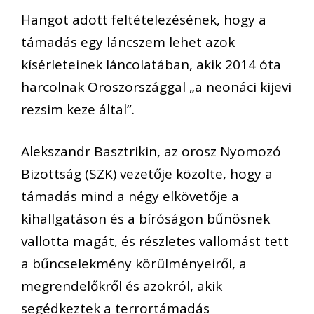
Hangot adott feltételezésének, hogy a
támadás egy láncszem lehet azok
kísérleteinek láncolatában, akik 2014 óta
harcolnak Oroszországgal „a neonáci kijevi
rezsim keze által”.
Alekszandr Basztrikin, az orosz Nyomozó
Bizottság (SZK) vezetője közölte, hogy a
támadás mind a négy elkövetője a
kihallgatáson és a bíróságon bűnösnek
vallotta magát, és részletes vallomást tett
a bűncselekmény körülményeiről, a
megrendelőkről és azokról, akik
segédkeztek a terrortámadás