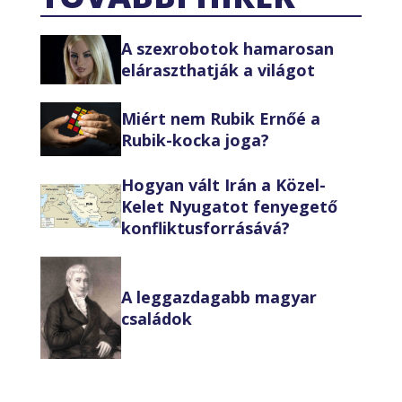
A szexrobotok hamarosan
eláraszthatják a világot
Miért nem Rubik Ernőé a
Rubik-kocka joga?
Hogyan vált Irán a Közel-
Kelet Nyugatot fenyegető
konfliktusforrásává?
A leggazdagabb magyar
családok