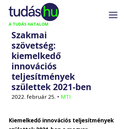
Kilépés
M
a
tartalomba
A TUDÁS HATALOM
Szakmai
szövetség:
kiemelkedő
innovációs
teljesítmények
születtek 2021-ben
2022. február 25.
•
MTI
Kiemelkedő innovációs teljesítmények