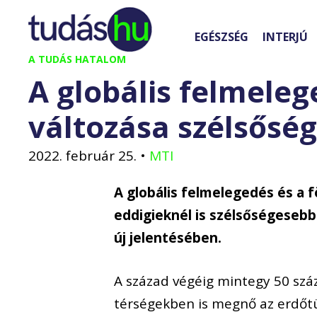
Kilépés
a
EGÉSZSÉG
INTERJÚ
tartalomba
A TUDÁS HATALOM
A globális felmeleg
változása szélsősé
2022. február 25.
•
MTI
A globális felmelegedés és a 
eddigieknél is szélsőségeseb
új jelentésében.
A század végéig mintegy 50 szá
térségekben is megnő az erdőt