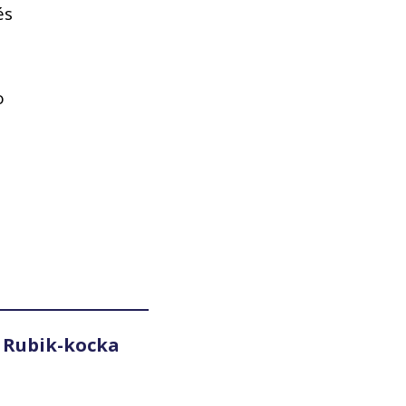
és
o
 Rubik-kocka