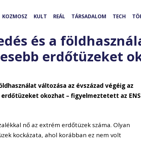
KOZMOSZ
KULT
REÁL
TÁRSADALOM
TECH
TÖ
edés és a földhasznál
gesebb erdőtüzeket o
földhasználat változása az évszázad végéig az
b erdőtüzeket okozhat – figyelmeztetett az EN
zalékkal nő az extrém erdőtüzek száma. Olyan
üzek kockázata, ahol korábban ez nem volt