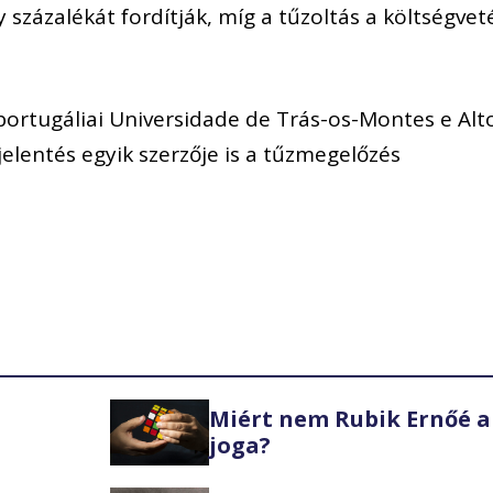
 százalékát fordítják, míg a tűzoltás a költségvet
portugáliai Universidade de Trás-os-Montes e Alt
lentés egyik szerzője is a tűzmegelőzés
Miért nem Rubik Ernőé a
joga?