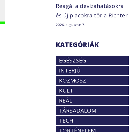
Reagál a devizahatásokra
és új piacokra tör a Richter
2026. augusztus 7.
KATEGÓRIÁK
m
m
EGÉSZSÉG
INTERJÚ
KOZMOSZ
KULT
REÁL
TÁRSADALOM
TECH
TÖRTÉNELEM