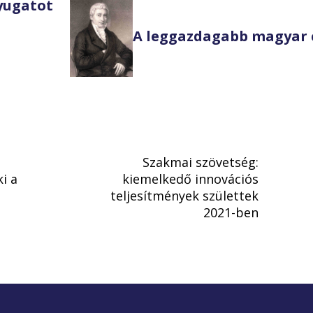
Nyugatot
A leggazdagabb magyar 
Szakmai szövetség:
i a
kiemelkedő innovációs
teljesítmények születtek
2021-ben