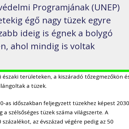
védelmi Programjának (UNEP)
etekig égő nagy tüzek egyre
zabb ideig is égnek a bolygó
n, ahol mindig is voltak
 északi területeken, a kiszáradó tőzegmezőkön é
llángoltak a tüzek.
0-as időszakban feljegyzett tüzekhez képest 2030
og a szélsőséges tüzek száma világszerte. A
 százalékot, az évszázad végére pedig az 50