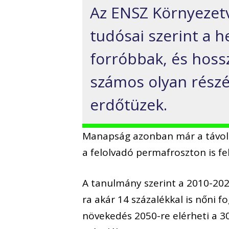
Az ENSZ Környezet
tudósai szerint a h
forróbbak, és hoss
számos olyan részé
erdőtüzek.
Manapság azonban már a távoli
a felolvadó permafroszton is fe
A tanulmány szerint a 2010-202
ra akár 14 százalékkal is nőni f
növekedés 2050-re elérheti a 30