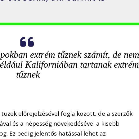
lápokban extrém tűznek számít, de ne
például Kaliforniában tartanak extré
tűznek
tüzek előrejelzésével foglalkozott, de a szerzők
sával és a népesség növekedésével a kisebb
g. Ez pedig jelentős hatással lehet az