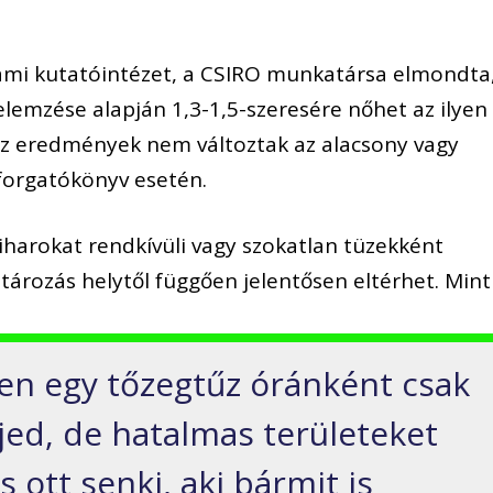
llami kutatóintézet, a CSIRO munkatársa elmondta
elemzése alapján 1,3-1,5-szeresére nőhet az ilyen
 Az eredmények nem változtak az alacsony vagy
forgatókönyv esetén.
iharokat rendkívüli vagy szokatlan tüzekként
ározás helytől függően jelentősen eltérhet. Mint
ken egy tőzegtűz óránként csak
jed, de hatalmas területeket
 ott senki, aki bármit is