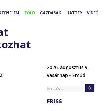
RTÉNELEM
ZÖLD
GAZDASÁG
HÁTTÉR
VIDEÓ
at
kozhat
2026. augusztus 9.,
SZ
vasárnap • Emőd
Keresés:
FRISS