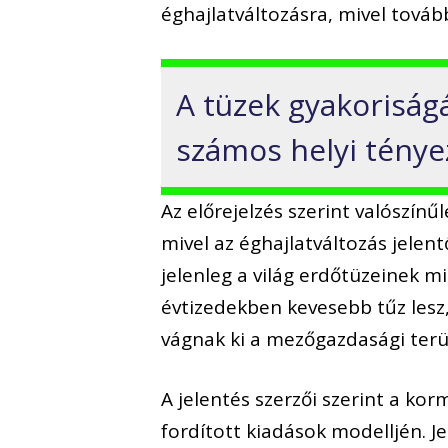
éghajlatváltozásra, mivel továb
A tüzek gyakoriság
számos helyi ténye
Az előrejelzés szerint valószínű
mivel az éghajlatváltozás jelen
jelenleg a világ erdőtüzeinek m
évtizedekben kevesebb tűz lesz
vágnak ki a mezőgazdasági terü
A jelentés szerzői szerint a ko
fordított kiadások modelljén. J