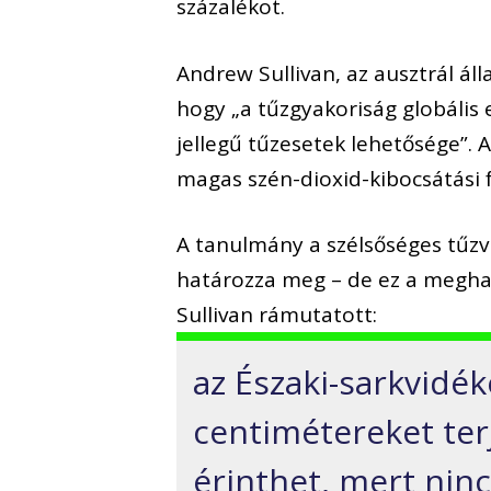
százalékot.
Andrew Sullivan, az ausztrál á
hogy „a tűzgyakoriság globális 
jellegű tűzesetek lehetősége”.
magas szén-dioxid-kibocsátási 
A tanulmány a szélsőséges tűzv
határozza meg – de ez a meghat
Sullivan rámutatott:
az Északi-sarkvidé
centimétereket ter
érinthet, mert nincs