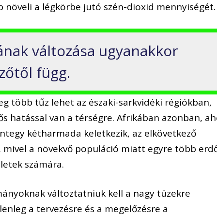
b növeli a légkörbe jutó szén-dioxid mennyiségét.
ának változása ugyanakkor
zőtől függ.
leg több tűz lehet az északi-sarkvidéki régiókban,
tős hatással van a térségre. Afrikában azonban, ah
integy kétharmada keletkezik, az elkövetkező
, mivel a növekvő populáció miatt egyre több erd
letek számára.
rmányoknak változtatniuk kell a nagy tüzekre
elenleg a tervezésre és a megelőzésre a