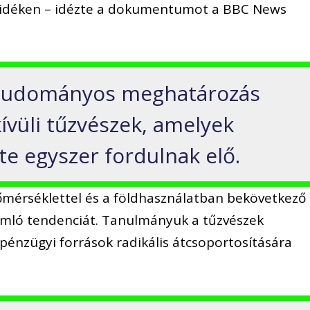
rkvidéken – idézte a dokumentumot a BBC News
 tudományos meghatározás
ívüli tűzvészek, amelyek
te egyszer fordulnak elő.
őmérséklettel és a földhasználatban bekövetkező
omló tendenciát. Tanulmányuk a tűzvészek
pénzügyi források radikális átcsoportosítására