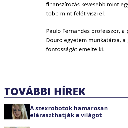
finanszírozás kevesebb mint egy
több mint felét viszi el.
Paulo Fernandes professzor, a 
Douro egyetem munkatársa, a je
fontosságát emelte ki.
TOVÁBBI HÍREK
A szexrobotok hamarosan
eláraszthatják a világot