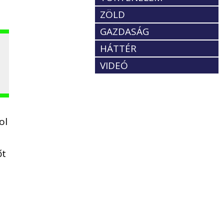
ZÖLD
GAZDASÁG
HÁTTÉR
VIDEÓ
ol
őt