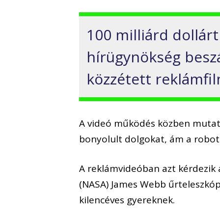
100 milliárd dollár
hírügynökség besz
közzétett reklámfil
A videó működés közben mutatja
bonyolult dolgokat, ám a robot 
A reklámvideóban azt kérdezik a
(NASA) James Webb űrteleszkópj
kilencéves gyereknek.