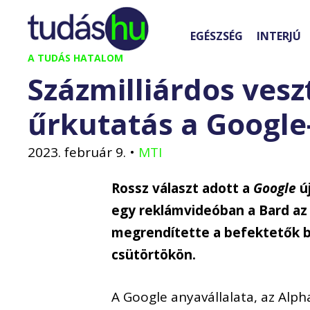
Kilépés
a
EGÉSZSÉG
INTERJÚ
tartalomba
A TUDÁS HATALOM
Százmilliárdos vesz
űrkutatás a Google
2023. február 9.
•
MTI
Rossz választ adott a
Google
új
egy reklámvideóban a Bard az
megrendítette a befektetők bi
csütörtökön.
A Google anyavállalata, az Alph