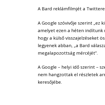
A Bard reklámfilmjét a Twittere
A Google szóvivője szerint „ez k
amelyet ezen a héten indítunk
hogy a külső visszajelzéseket ö
legyenek abban, „a Bard válasza
megalapozottság mércéjét”.
A Google – helyi idő szerint – s
nem hangzottak el részletek arr
keresőjébe.