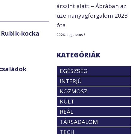
árszint alatt – Ábrában az
üzemanyagforgalom 2023
óta
 Rubik-kocka
2026. augusztus 6.
KATEGÓRIÁK
családok
EGÉSZSÉG
INTERJÚ
KOZMOSZ
KULT
REÁL
TÁRSADALOM
TECH