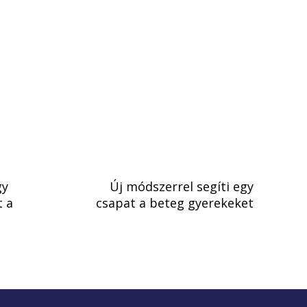
gy
Új módszerrel segíti egy
t a
csapat a beteg gyerekeket