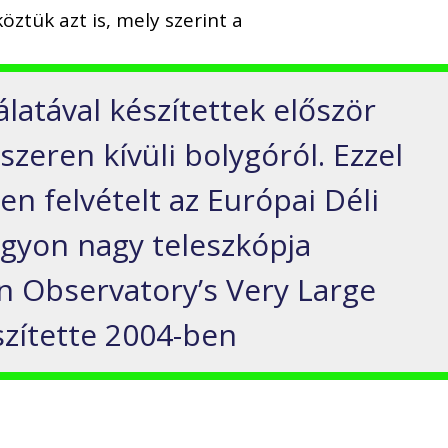
köztük azt is, mely szerint a
atával készítettek először
zeren kívüli bolygóról. Ezzel
en felvételt az Európai Déli
gyon nagy teleszkópja
 Observatory’s Very Large
szítette 2004-ben