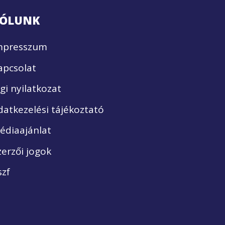
ÓLUNK
mpresszum
apcsolat
ogi nyilatkozat
datkezelési tájékoztató
édiaajánlat
zerzői jogok
szf