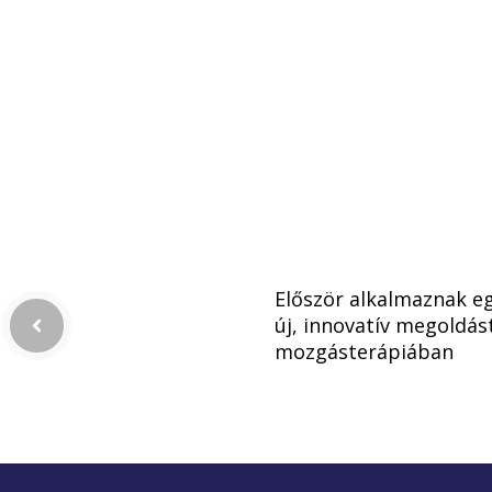
Először alkalmaznak e
új, innovatív megoldás
mozgásterápiában