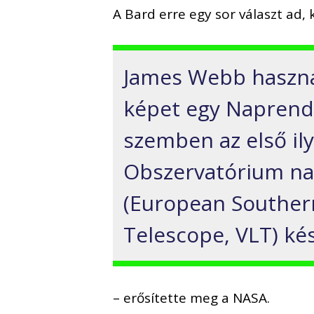
A Bard erre egy sor választ ad, 
James Webb használ
képet egy Naprends
szemben az első ily
Obszervatórium na
(European Southern
Telescope, VLT) ké
– erősítette meg a NASA.