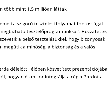
n több mint 1,5 millióan látták.
iemeli a szigorú tesztelési folyamat fontosságát,
 megbízható tesztelőprogramunkkal”. Hozzátette,
sszevetik a belső tesztelésükkel, hogy bizonyosak
i megütik a minőség, a biztonság és a valós
zerda délelőtti, élőben közvetített prezentációjáb
ól, hogyan és mikor integrálja a cég a Bardot a