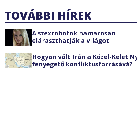
TOVÁBBI HÍREK
A szexrobotok hamarosan
eláraszthatják a világot
Hogyan vált Irán a Közel-Kelet 
fenyegető konfliktusforrásává?