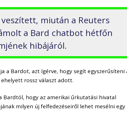
t veszített, miután a Reuters
ámolt a Bard chatbot hétfőn
mjének hibájáról.
 a Bardot, azt ígérve, hogy segít egyszerűsíteni 
ehelyett rossz választ adott.
 Bardtól, hogy az amerikai űrkutatási hivatal
ának milyen új felfedezéseiről lehet mesélni egy