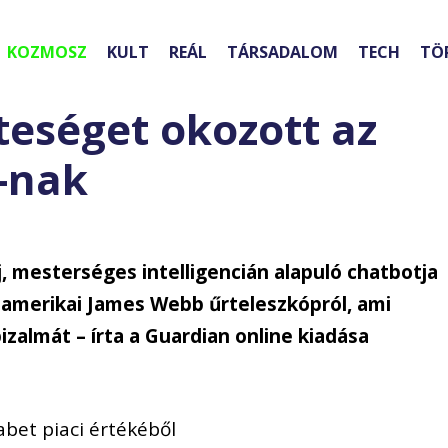
KOZMOSZ
KULT
REÁL
TÁRSADALOM
TECH
TÖ
teséget okozott az
-nak
, mesterséges intelligencián alapuló chatbotja
 amerikai James Webb űrteleszkópról, ami
zalmát – írta a Guardian online kiadása
abet piaci értékéből