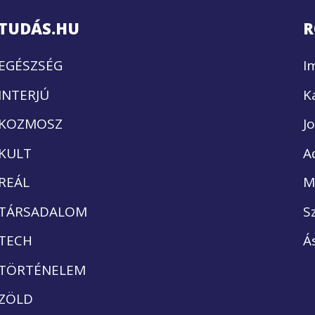
TUDÁS.HU
R
EGÉSZSÉG
I
INTERJÚ
K
KOZMOSZ
J
KULT
A
REÁL
M
TÁRSADALOM
S
TECH
Á
TÖRTÉNELEM
ZÖLD