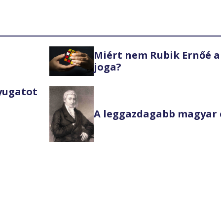
Miért nem Rubik Ernőé a
joga?
Nyugatot
A leggazdagabb magyar 