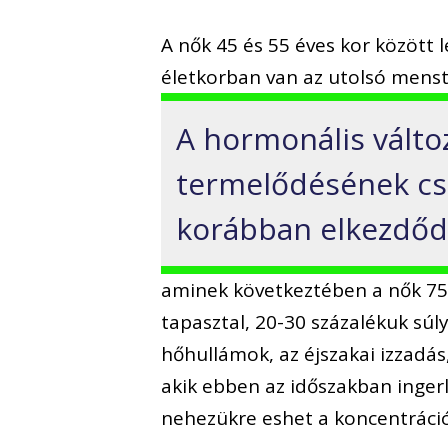
A nők 45 és 55 éves kor között
életkorban van az utolsó menst
A hormonális válto
termelődésének cs
korábban elkezdőd
aminek következtében a nők 75
tapasztal, 20-30 százalékuk súl
hőhullámok, az éjszakai izzadás,
akik ebben az időszakban inge
nehezükre eshet a koncentráció