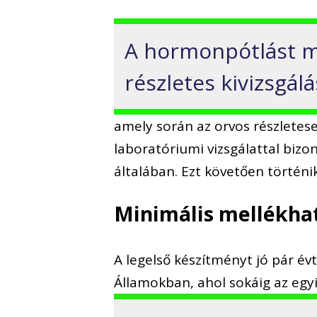
A hormonpótlást m
részletes kivizsgál
amely során az orvos részletese
laboratóriumi vizsgálattal biz
általában. Ezt követően történi
Minimális mellékhat
A legelső készítményt jó pár év
Államokban, ahol sokáig az egyi