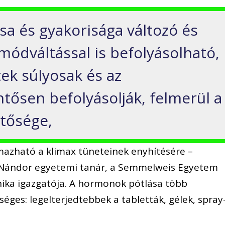
sa és gyakorisága változó és
módváltással is befolyásolható,
ek súlyosak és az
tősen befolyásolják, felmerül a
tősége,
lmazható a klimax tüneteinek enyhítésére –
s Nándor egyetemi tanár, a Semmelweis Egyetem
inika igazgatója. A hormonok pótlása több
éges: legelterjedtebbek a tabletták, gélek, spray