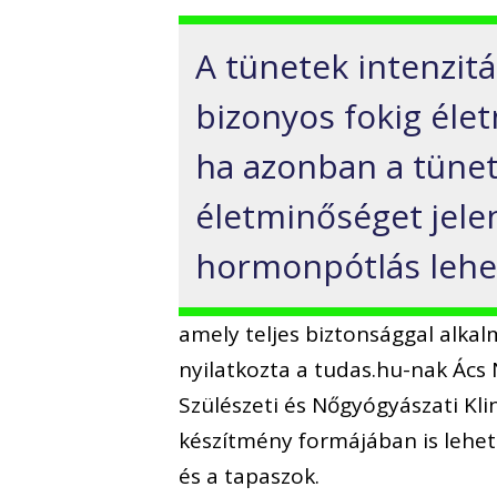
A tünetek intenzitá
bizonyos fokig élet
ha azonban a tünet
életminőséget jelen
hormonpótlás lehe
amely teljes biztonsággal alka
nyilatkozta a tudas.hu-nak Ác
Szülészeti és Nőgyógyászati Kl
készítmény formájában is lehets
és a tapaszok.