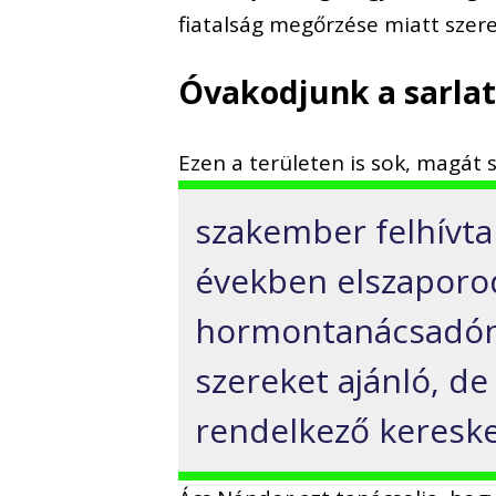
fiatalság megőrzése miatt szer
Óvakodjunk a sarlat
Ezen a területen is sok, magát 
szakember felhívta 
években elszaporo
hormontanácsadón
szereket ajánló, d
rendelkező kereske