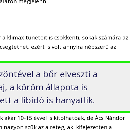
gálaton megjelenni.
a klimax tüneteit is csökkenti, sokak számára az
ecsegtethet, ezért is volt annyira népszerű az
öntével a bőr elveszti a
j, a köröm állapota is
tt a libidó is hanyatlik.
 akár 10-15 évvel is kitolhatóak, de Ács Nándor
 nagyon szűk az a réteg, aki kifejezetten a