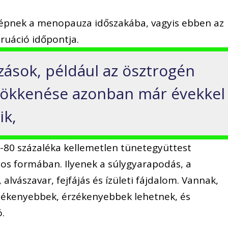
 lépnek a menopauza időszakába, vagyis ebben az
ruáció időpontja.
zások, például az ösztrogén
ökkenése azonban már évekkel
ik,
-80 százaléka kellemetlen tünetegyüttest
yos formában. Ilyenek a súlygyarapodás, a
 alvászavar, fejfájás és ízületi fájdalom. Vannak,
rlékenyebbek, érzékenyebbek lehetnek, és
.