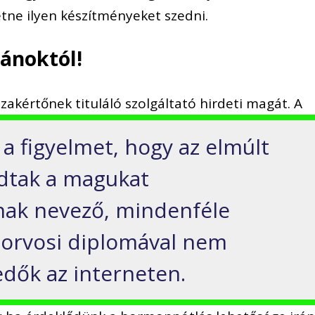
etne ilyen készítményeket szedni.
ánoktól!
szakértőnek tituláló szolgáltató hirdeti magát. A
a figyelmet, hogy az elmúlt
dtak a magukat
ak nevező, mindenféle
e orvosi diplomával nem
dők az interneten.