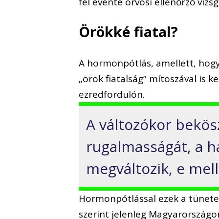
fel évente orvosi ellenőrző vizs
Örökké fiatal?
A hormonpótlás, amellett, hogy 
„örök fiatalság” mítoszával is k
ezredfordulón.
A változókor bekösz
rugalmasságát, a ha
megváltozik, e melle
Hormonpótlással ezek a tünetek
szerint jelenleg Magyarországon