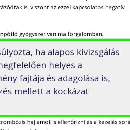
ázódtak is, viszont az ezzel kapcsolatos negatív
pótló gyógyszer van ma forgalomban.
lyozta, ha alapos kivizsgálás
megfelelően helyes a
ény fajtája és adagolása is,
zés mellett a kockázat
trombózis hajlamot is ellenőrizni és a kezelés sor