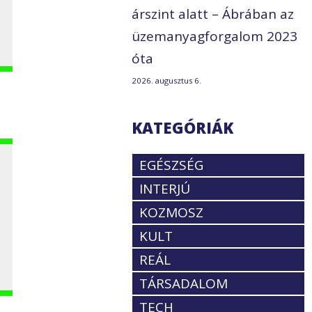
árszint alatt – Ábrában az
üzemanyagforgalom 2023
óta
2026. augusztus 6.
KATEGÓRIÁK
EGÉSZSÉG
INTERJÚ
KOZMOSZ
KULT
REÁL
TÁRSADALOM
TECH