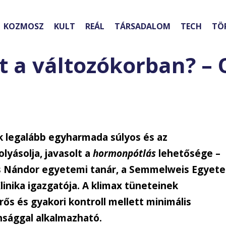
KOZMOSZ
KULT
REÁL
TÁRSADALOM
TECH
TÖ
 a változókorban? – 
k legalább egyharmada súlyos és az
lyásolja, javasolt a
hormonpótlás
lehetősége –
cs Nándor egyetemi tanár, a Semmelweis Egyet
inika igazgatója. A klimax tüneteinek
ős és gyakori kontroll mellett minimális
onsággal alkalmazható.