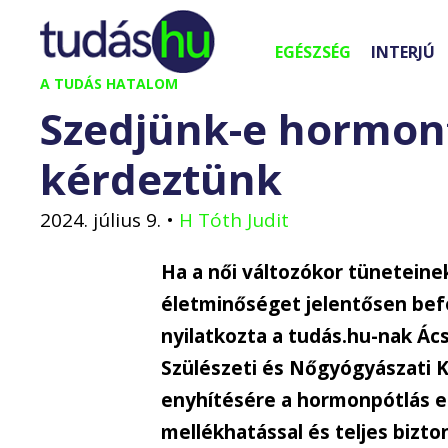
Kilépés
a
EGÉSZSÉG
INTERJÚ
tartalomba
A TUDÁS HATALOM
Szedjünk-e hormont
kérdeztünk
2024. július 9.
•
H Tóth Judit
Ha a női változókor tüneteine
életminőséget jelentősen befo
nyilatkozta a tudás.hu-nak Á
Szülészeti és Nőgyógyászati Kl
enyhítésére a hormonpótlás er
mellékhatással és teljes bizt