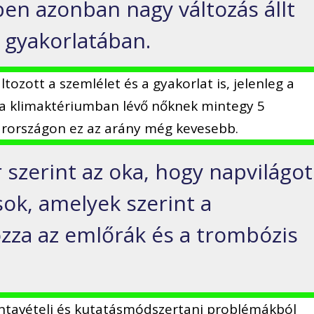
ben azonban nagy változás állt
 gyakorlatában.
ozott a szemlélet és a gyakorlat is, jelenleg a
t a klimaktériumban lévő nőknek mintegy 5
rországon ez az arány még kevesebb.
szerint az oka, hogy napvilágot
sok, amelyek szerint a
zza az emlőrák és a trombózis
intavételi és kutatásmódszertani problémákból