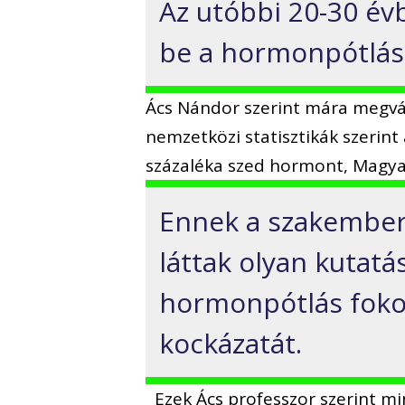
Az utóbbi 20-30 év
be a hormonpótlás
Ács Nándor szerint mára megvált
nemzetközi statisztikák szerin
százaléka szed hormont, Magya
Ennek a szakember 
láttak olyan kutatá
hormonpótlás foko
kockázatát.
Ezek Ács professzor szerint m