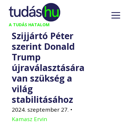
Kilépés
M
a
tartalomba
A TUDÁS HATALOM
Szijjártó Péter
szerint Donald
Trump
újraválasztására
van szükség a
világ
stabilitásához
2024. szeptember 27.
•
Kamasz Ervin