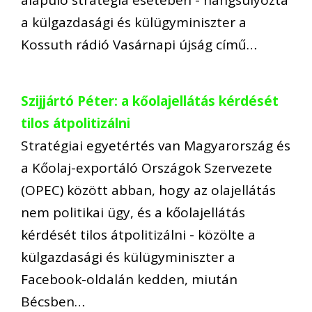
alapuló stratégia esetében - hangsúlyozta
a külgazdasági és külügyminiszter a
Kossuth rádió Vasárnapi újság című…
Szijjártó Péter: a kőolajellátás kérdését
tilos átpolitizálni
Stratégiai egyetértés van Magyarország és
a Kőolaj-exportáló Országok Szervezete
(OPEC) között abban, hogy az olajellátás
nem politikai ügy, és a kőolajellátás
kérdését tilos átpolitizálni - közölte a
külgazdasági és külügyminiszter a
Facebook-oldalán kedden, miután
Bécsben…