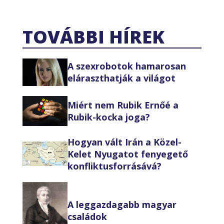
TOVÁBBI HÍREK
A szexrobotok hamarosan
eláraszthatják a világot
Miért nem Rubik Ernőé a
Rubik-kocka joga?
Hogyan vált Irán a Közel-
Kelet Nyugatot fenyegető
konfliktusforrásává?
A leggazdagabb magyar
családok