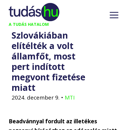
Kilépés
M
a
tartalomba
A TUDÁS HATALOM
Szlovákiában
elítélték a volt
államfőt, most
pert indított
megvont fizetése
miatt
2024. december 9.
•
MTI
Beadvánnyal fordult az illetékes