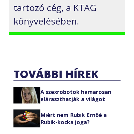
tartozó cég, a KTAG
könyvelésében.
TOVÁBBI HÍREK
A szexrobotok hamarosan
eláraszthatják a világot
Miért nem Rubik Ernőé a
Rubik-kocka joga?