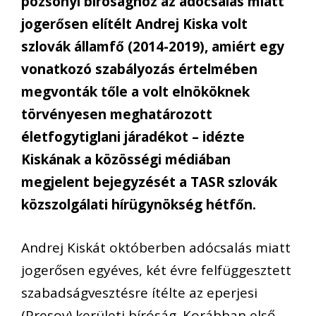
pozsonyi bírósághoz az adócsalás miatt
jogerősen elítélt Andrej Kiska volt
szlovák államfő (2014-2019), amiért egy
vonatkozó szabályozás értelmében
megvonták tőle a volt elnököknek
törvényesen meghatározott
életfogytiglani járadékot – idézte
Kiskának a közösségi médiában
megjelent bejegyzését a TASR szlovák
közszolgálati hírügynökség hétfőn.
Andrej Kiskát októberben adócsalás miatt
jogerősen egyéves, két évre felfüggesztett
szabadságvesztésre ítélte az eperjesi
(Presov) kerületi bíróság. Korábban első