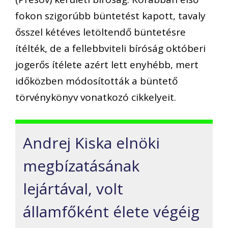
fokon szigorúbb büntetést kapott, tavaly
ősszel kétéves letöltendő büntetésre
ítélték, de a fellebbviteli bíróság októberi
jogerős ítélete azért lett enyhébb, mert
időközben módosították a büntető
törvénykönyv vonatkozó cikkelyeit.
Andrej Kiska elnöki
megbízatásának
lejártával, volt
államfőként élete végéig