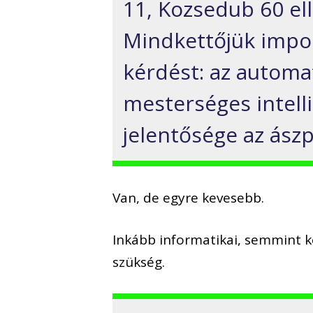
11, Kozsedub 60 el
Mindkettőjük impon
kérdést: az automat
mesterséges intelli
jelentősége az ász
Van, de egyre kevesebb.
Inkább informatikai, semmint k
szükség.