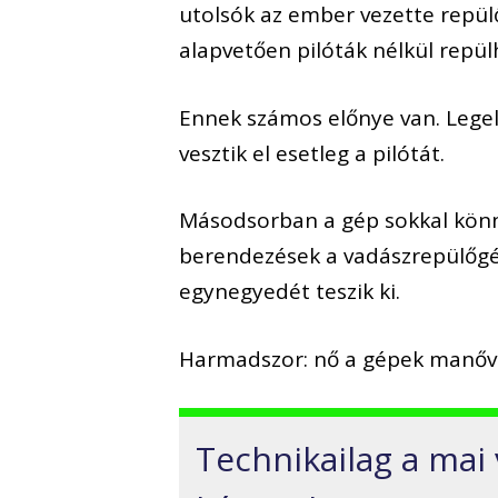
utolsók az ember vezette repül
alapvetően pilóták nélkül repül
Ennek számos előnye van. Legelő
vesztik el esetleg a pilótát.
Másodsorban a gép sokkal könnye
berendezések a vadászrepülőgé
egynegyedét teszik ki.
Harmadszor: nő a gépek manőv
Technikailag a mai