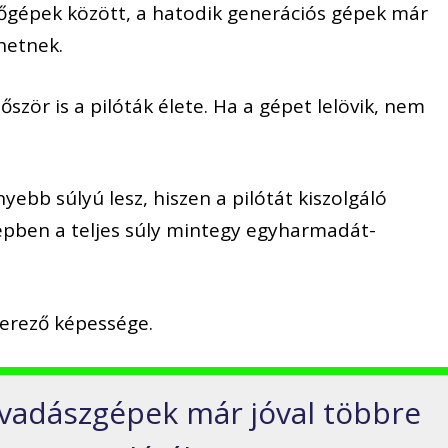
őgépek között, a hatodik generációs gépek már
hetnek.
ször is a pilóták élete. Ha a gépet lelövik, nem
bb súlyú lesz, hiszen a pilótát kiszolgáló
pben a teljes súly mintegy egyharmadát-
erező képessége.
 vadászgépek már jóval többre