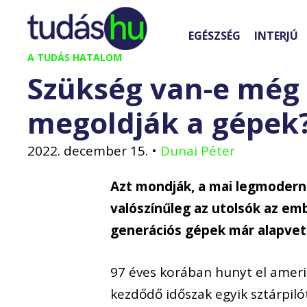
Kilépés
a
EGÉSZSÉG
INTERJÚ
tartalomba
A TUDÁS HATALOM
Szükség van-e még 
megoldják a gépek
2022. december 15.
•
Dunai Péter
Azt mondják, a mai legmodern
valószínűleg az utolsók az em
generációs gépek már alapvet
97 éves korában hunyt el ameri
kezdődő időszak egyik sztárpilót