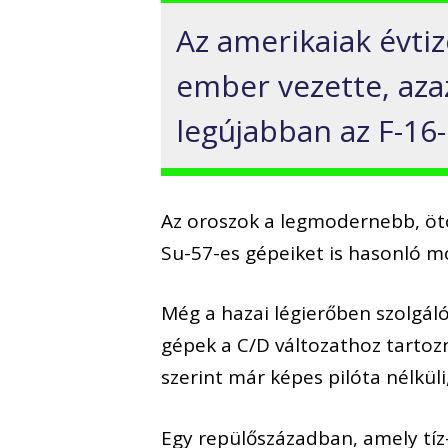
Az amerikaiak évtiz
ember vezette, aza
legújabban az F-16
Az oroszok a legmodernebb, ötö
Su-57-es gépeiket is hasonló m
Még a hazai légierőben szolgáló
gépek a C/D változathoz tartozna
szerint már képes pilóta nélküli
Egy repülőszázadban, amely tíz-t