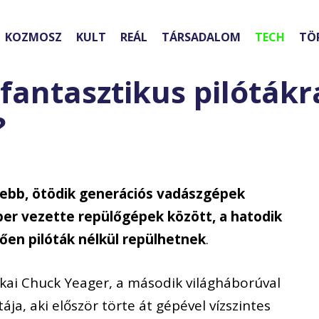
KOZMOSZ
KULT
REÁL
TÁRSADALOM
TECH
TÖ
fantasztikus pilótákr
?
ebb, ötödik generációs vadászgépek
ber vezette repülőgépek között, a hatodik
ően pilóták nélkül repülhetnek
.
kai Chuck Yeager, a második világháborúval
ája, aki először törte át gépével vízszintes