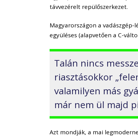
távvezérelt repülőszerkezet.
Magyarországon a vadászgép-lég
együléses (alapvetően a C-változ
Talán nincs messze
riasztásokkor „fele
valamilyen más gy
már nem ül majd pi
Azt mondják, a mai legmoderne