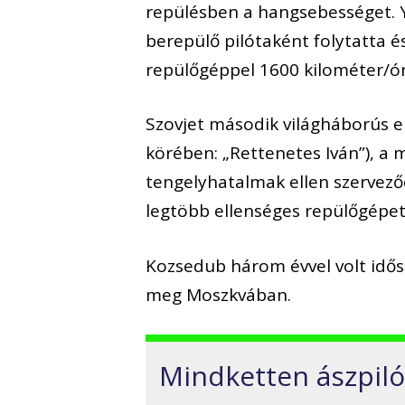
repülésben a hangsebességet. Y
berepülő pilótaként folytatta 
repülőgéppel 1600 kilométer/ór
Szovjet második világháborús e
körében: „Rettenetes Iván”), a 
tengelyhatalmak ellen szervező
legtöbb ellenséges repülőgépe
Kozsedub három évvel volt idős
meg Moszkvában.
Mindketten ászpiló