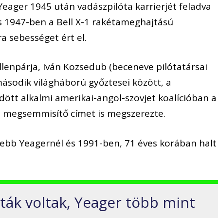
eager 1945 után vadászpilóta karrierjét feladva
és 1947-ben a Bell X-1 rakétameghajtású
a sebességet ért el.
llenpárja, Iván Kozsedub (beceneve pilótatársai
második világháború győztesei között, a
dött alkalmi amerikai-angol-szovjet koalícióban a
t megsemmisítő címet is megszerezte.
ebb Yeagernél és 1991-ben, 71 éves korában halt
ták voltak, Yeager több mint