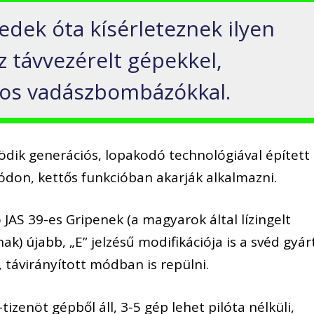
edek óta kísérleteznek ilyen
z távvezérelt gépekkel,
-os vadászbombázókkal.
dik generációs, lopakodó technológiával épített
ódon, kettős funkcióban akarják alkalmazni.
 JAS 39-es Gripenek (a magyarok által lízingelt
k) újabb, „E” jelzésű modifikációja is a svéd gyár
, távirányított módban is repülni.
izenöt gépből áll, 3-5 gép lehet pilóta nélküli,