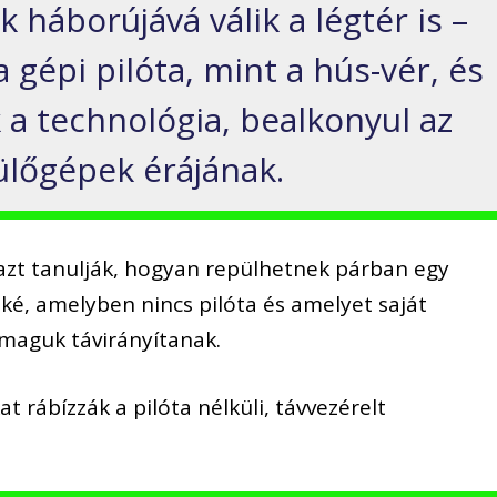
háborújává válik a légtér is –
a gépi pilóta, mint a hús-vér, és
ik a technológia, bealkonyul az
lőgépek érájának.
azt tanulják, hogyan repülhetnek párban egy
ké, amelyben nincs pilóta és amelyet saját
 maguk távirányítanak.
 rábízzák a pilóta nélküli, távvezérelt