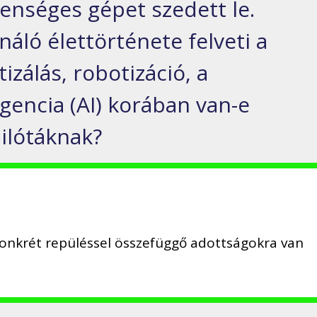
lenséges gépet szedett le.
áló élettörténete felveti a
izálás, robotizáció, a
gencia (AI) korában van-e
pilótáknak?
onkrét repüléssel összefüggő adottságokra van