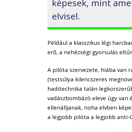
képesek, mint amen
elvisel.
Például a klasszikus légi harcb
erő, a nehézségi gyorsulás eltű
A pilóta szervezete, hiába van r
(testsúlya kilencszeres megnöv
haditechnika talán legkorszerű
vadászbombázó eleve úgy van é
ellenálljanak, noha elvben képe
a legjobb pilóta a legjobb anti-