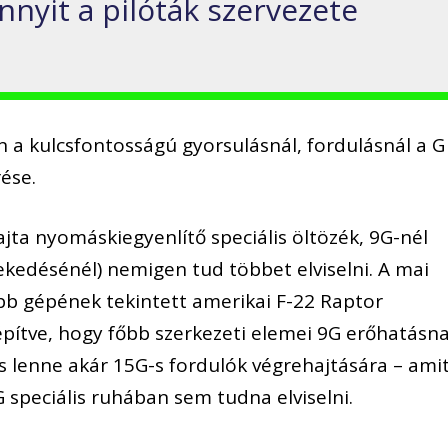
nyit a pilóták szervezete
an a kulcsfontosságú gyorsulásnál, fordulásnál a G
rése.
ajta nyomáskiegyenlítő speciális öltözék, 9G-nél
ekedésénél) nemigen tud többet elviselni. A mai
bb gépének tekintett amerikai F-22 Raptor
pítve, hogy főbb szerkezeti elemei 9G erőhatásn
s lenne akár 15G-s fordulók végrehajtására – ami
G speciális ruhában sem tudna elviselni.