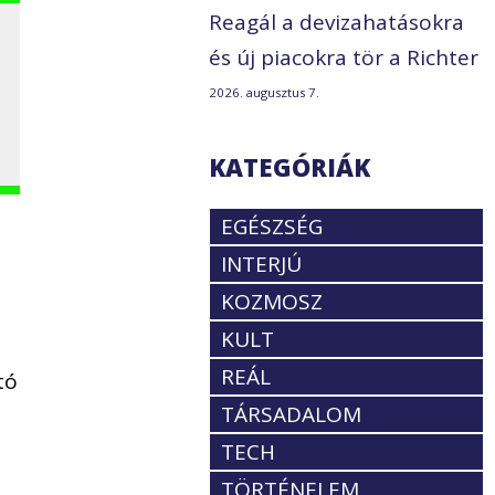
Reagál a devizahatásokra
és új piacokra tör a Richter
2026. augusztus 7.
KATEGÓRIÁK
EGÉSZSÉG
INTERJÚ
KOZMOSZ
KULT
REÁL
tó
TÁRSADALOM
TECH
TÖRTÉNELEM