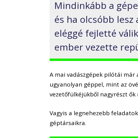
Mindinkább a gépek 
és ha olcsóbb lesz 
eléggé fejletté vál
ember vezette repü
A mai vadászgépek pilótái már 
ugyanolyan géppel, mint az övé
vezetőfülkéjükből nagyrészt ők
Vagyis a legnehezebb feladatokat
géptársaikra.