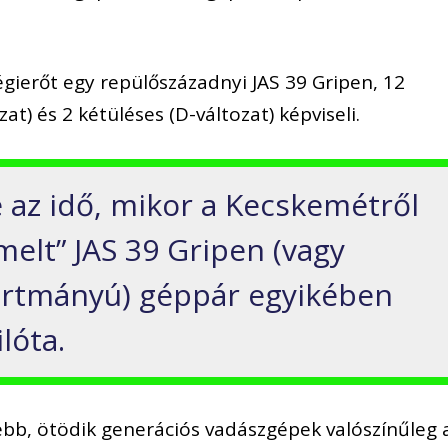
ierőt egy repülőszázadnyi JAS 39 Gripen, 12
at) és 2 kétüléses (D-változat) képviseli.
 az idő, mikor a Kecskemétről
melt” JAS 39 Gripen (vagy
ártmányú) géppár egyikében
lóta.
bb, ötödik generációs vadászgépek valószínűleg 