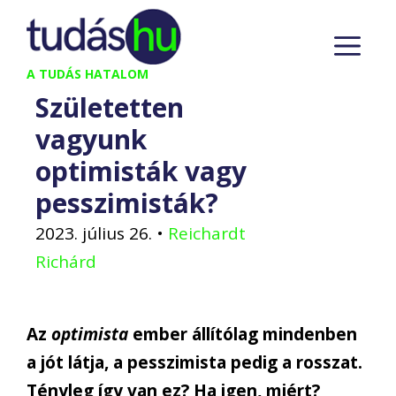
Kilépés
M
a
tartalomba
A TUDÁS HATALOM
Születetten
vagyunk
optimisták vagy
pesszimisták?
2023. július 26.
•
Reichardt
Richárd
Az
optimista
ember állítólag mindenben
a jót látja, a pesszimista pedig a rosszat.
Tényleg így van ez? Ha igen, miért?